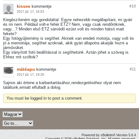
kissee
kommentje
#
10
2017 júl. 17, 16:53
Kiegészíteném egy gondolattal. Egyre nehezebb megállapítani, mi gyári
és mi nem. Például volt-e fehér ETZ? Nem, vagy csak rendőröknek,
vagy...? Minden első ETZ sárvédő ezüst volt és minden hátsó matt
fekete?
Egy fotógyűjtemény is segíthet. Akinek van eredeti motorja, vagy volt és
jó a memóriája, segíthet azoknak, akik gyári állapotra akarják hozni a
járművüket.
Egy irányított fotó beállítással is segíthetünk. Aztán jöhet a szöveg is.
Ehhez mit szóltok?
mátéapu
kommentje
#
11
2017 júl. 17, 19:26
Sajnos aki értene a karbantartásához,rendezgetéséhez olyat nem
találtunk,emiatt elfulladt a dolog.
You must be logged in to post a comment.
Powered by vBulletin® Version 5.6.4
Copyright © 2026 vBulletin Solutions, Inc. All rights reserved.