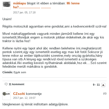
mátéapu
blogot írt ebben a témában:
Mi lenne
ha?...................... ..........
2017 jan. 05, 17:18
Uraim!
Régóta motoszkál agyamban eme gondolat,ami a kedvenceinkről szól-na!
Mivel márkafüggetlenek vagyunk:minden járműről kellene írni egy
ismertetőt,Mondjuk engem a motorok jobban érdekelnek,de akár egy kis
traktor is lázba hoz!
Kellene nyitni egy lapot ahol ábc rendben belehetne írni,meghatározott
pontok szerint,egy egy ismertetőt esetleg egy max két fotót.Sokszor jó
lenne mikor az ember tájékozódni szeretne,mely ország gyártotta,hány
típusa van stb.A lényeg egy rendkívül rövid ismertető a szükséges
adatokkal.Aki esetleg kevesli nyílhatnának aloldalak,hsz-ek....Szó szerint
feledésbe merült márkákra is gondolok.
Címkék:
Egyik sem
11 komment
9 - 11
CZsolti
kommentje
#
9
2017 jan. 12, 19:07
Ideiglenesen új témát indítottam adatgyűjtésre.