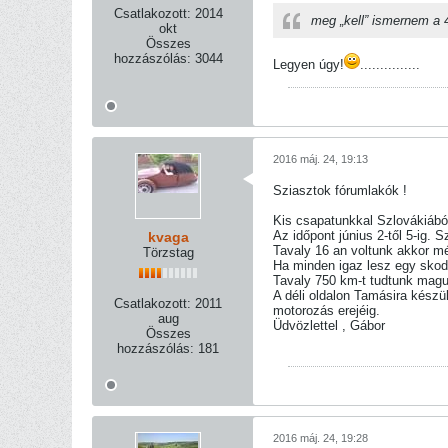
Csatlakozott:
2014
meg „kell” ismernem a 4
okt
Összes
hozzászólás:
3044
Legyen úgy!
...............
2016 máj. 24, 19:13
Sziasztok fórumlakók !
Kis csapatunkkal Szlovákiábó
Az időpont június 2-től 5-ig. 
kvaga
Tavaly 16 an voltunk akkor mé
Törzstag
Ha minden igaz lesz egy skod
Tavaly 750 km-t tudtunk magun
A déli oldalon Tamásira kész
Csatlakozott:
2011
motorozás erejéig.
aug
Üdvözlettel , Gábor
Összes
hozzászólás:
181
2016 máj. 24, 19:28