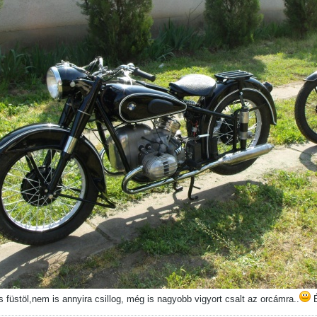
 füstöl,nem is annyira csillog, még is nagyobb vigyort csalt az orcámra..
É