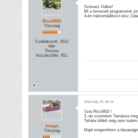
Szevasz Gábor!
Mi a tervezett programotok jún
4-én traktortalálkozó lesz Za
Ricsi95D
Törzstag
Csatlakozott:
2012
febr
Összes
hozzászólás:
651
2016 máj. 25, 05:19
Szia Ricsi95D !
3.-án szerintem Tamásira meg
Teháta többit még nem tudom ,
kvaga
Majd megemlitem a társaságn
Törzstag