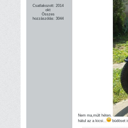
Csatlakozott:
2014
okt
Összes
hozzászólás:
3044
Nem ma,múlt héten.
hátul az a kicsi...
büdöset is