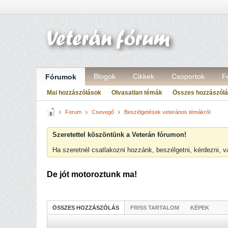
Blogok
Cikkek
Csoportok
F
Fórumok
Mai hozzászólások
Olvasatlan témák
Összes hozzászól
Forum
Csevegő
Beszélgetések veterános témákról
Szeretettel köszöntünk a Veterán fórumon!
Ha szeretnél csatlakozni hozzánk, beszélgetni, kérdezni, 
De jót motoroztunk ma!
ÖSSZES HOZZÁSZÓLÁS
FRISS TARTALOM
KÉPEK