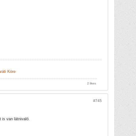
ráti Köre
2 likes
#745
is van látnivaló.