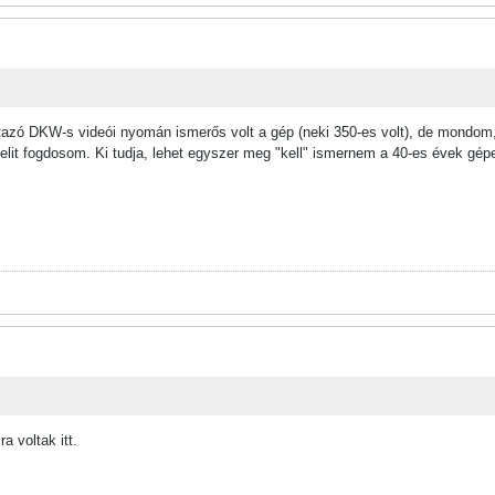
utazó DKW-s videói nyomán ismerős volt a gép (neki 350-es volt), de mondom
elit fogdosom. Ki tudja, lehet egyszer meg "kell" ismernem a 40-es évek gépe
a voltak itt.