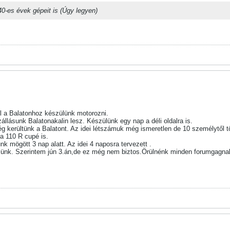
0-es évek gépeit is (Úgy legyen)
l a Balatonhoz készülünk motorozni.
Szállásunk Balatonakalin lesz. Készülünk egy nap a déli oldalra is.
g kerültünk a Balatont. Az idei létszámuk még ismeretlen de 10 személytől t
a 110 R cupé is.
k mögött 3 nap alatt. Az idei 4 naposra tervezett .
ülünk. Szerintem jún 3.án,de ez még nem biztos.Örülnénk minden forumgagna