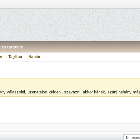
riss tartalom
ás
Taglista
Naptár
vagy válaszolni, üzeneteket küldeni, szavazni, akkor kérlek, szánj néhány m