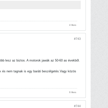
4 likes
#743
öbb lesz az biztos. A motorok jawák az 50-60 as évekből.
k és nem tagnak is egy baráti beszélgetés.Vagy közös
6 likes
#744