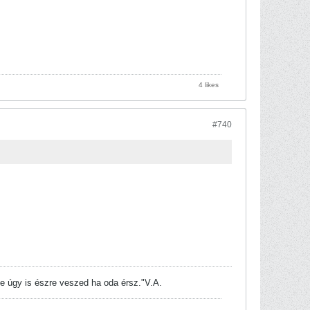
4 likes
#740
e úgy is észre veszed ha oda érsz."V.A.