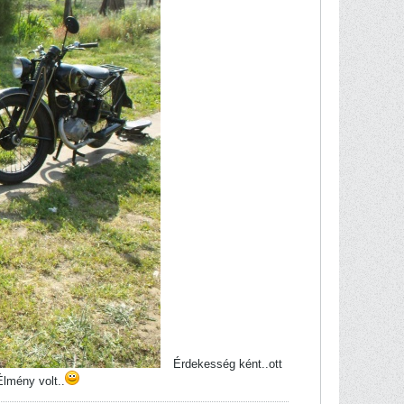
Érdekesség ként..ott
lmény volt..