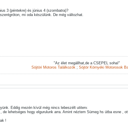
ius 3 (péntekre) és június 4 (szombatra)?
laszentgróton, mi oda készülünk. De még változhat.
"Az élet megállhat,de a CSEPEL soha!"
Söjtöri Motoros Találkozók
;
Söjtör Környéki Motorosok Ba
yünk. Eddig mezén kívül még nincs lebeszélt utiterv.
 de lehetséges hogy elgurulunk arra. Amint néztem Sümeg hs útba esne , ott 
ak !