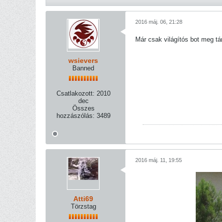
2016 máj. 06, 21:28
Már csak világítós bot meg tár
wsievers
Banned
Csatlakozott:
2010
dec
Összes
hozzászólás:
3489
2016 máj. 11, 19:55
Atti69
Törzstag