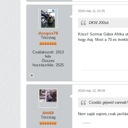
2016 máj. 11, 21:25
DKW 200sb
dongos78
Köszi! Szirmai Gábor Afrika 
Törzstag
hogy ihaj. Most a 70.es évekb
Csatlakozott:
2013
febr
Összes
hozzászólás:
2525
2016 máj. 12, 09:26
Csodás gépeid vannak!
Atti69
Nem saját sajnos,csak javításr
Törzstag
- - - Updated - - -