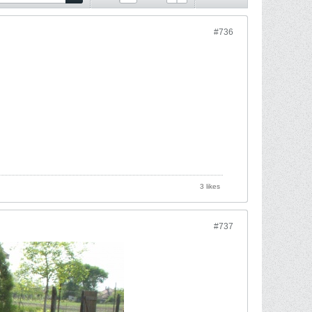
#736
3 likes
#737