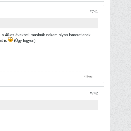
#741
, a 40-es évekbeli masinák nekem olyan ismeretlenek
it is
(Úgy legyen)
4 likes
#742