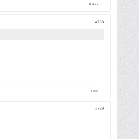
9 likes
#738
1 like
#739