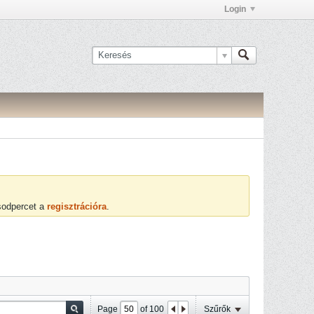
Login
ásodpercet a
regisztrációra
.
Page
of
100
Szűrők