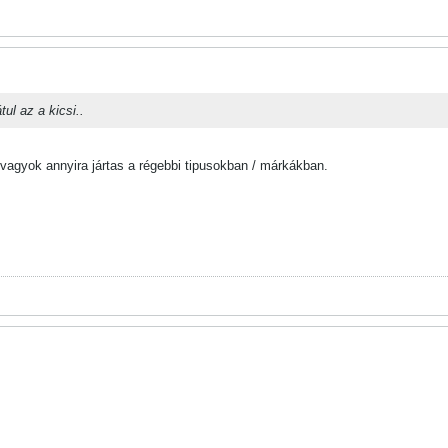
ul az a kicsi..
vagyok annyira jártas a régebbi tipusokban / márkákban.