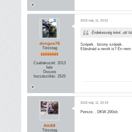
2016 máj. 11, 20:01
Érdekesség ként..ott hát
dongos78
Szépek.. bizony szépek..
Törzstag
Elárulnád a nevét is? Én nem 
Csatlakozott:
2013
febr
Összes
hozzászólás:
2525
2016 máj. 11, 20:19
Persze... DKW 200sb
Atti69
Törzstag