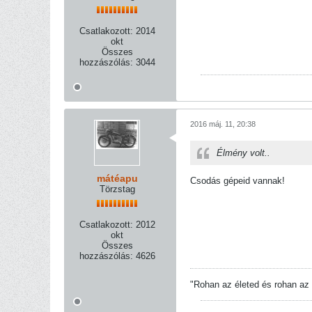
Csatlakozott:
2014
okt
Összes
hozzászólás:
3044
2016 máj. 11, 20:38
Élmény volt..
mátéapu
Csodás gépeid vannak!
Törzstag
Csatlakozott:
2012
okt
Összes
hozzászólás:
4626
"Rohan az életed és rohan az