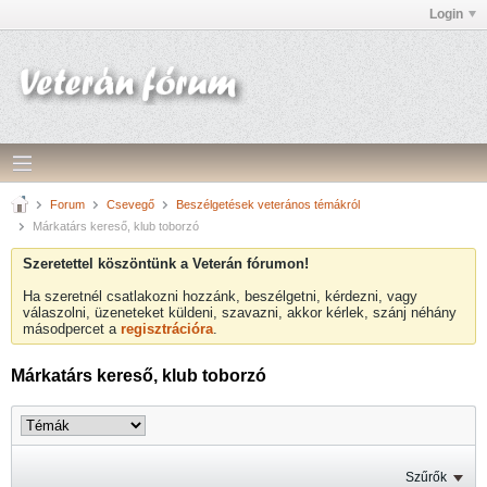
Login
Forum
Csevegő
Beszélgetések veterános témákról
Márkatárs kereső, klub toborzó
Szeretettel köszöntünk a Veterán fórumon!
Ha szeretnél csatlakozni hozzánk, beszélgetni, kérdezni, vagy
válaszolni, üzeneteket küldeni, szavazni, akkor kérlek, szánj néhány
másodpercet a
regisztrációra
.
Márkatárs kereső, klub toborzó
Szűrők