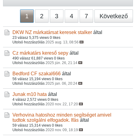
1
2
3
4
7
Következő
DKW NZ márkatársat keresek
stalker
által
23 válasz
5,375 views
0 likes
Utolsó hozzászólás
2025 aug. 13, 08:56
Cz márkatárs kereső
sepy
által
490 válasz
61,887 views
0 likes
Utolsó hozzászólás
2025 jún. 26, 21:14
Bedford CF
szakal666
által
56 válasz
15,194 views
0 likes
Utolsó hozzászólás
2025 jan. 06, 20:24
Junak m10
hata
által
4 válasz
2,572 views
0 likes
Utolsó hozzászólás
2020 nov. 22, 17:20
Verhovina hatoshoz minden segítséget amivel
tudtok szolgálni elfogadok.
Ifás
által
59 válasz
15,314 views
0 likes
Utolsó hozzászólás
2020 nov. 09, 18:19