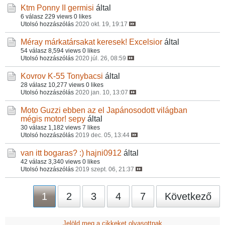
Ktm Ponny II
germisi
által
6 válasz
229 views
0 likes
Utolsó hozzászólás
2020 okt. 19, 19:17
Méray márkatársakat keresek!
Excelsior
által
54 válasz
8,594 views
0 likes
Utolsó hozzászólás
2020 júl. 26, 08:59
Kovrov K-55
Tonybacsi
által
28 válasz
10,277 views
0 likes
Utolsó hozzászólás
2020 jan. 10, 13:07
Moto Guzzi ebben az el Japánosodott világban
mégis motor!
sepy
által
30 válasz
1,182 views
7 likes
Utolsó hozzászólás
2019 dec. 05, 13:44
van itt bogaras? :)
hajni0912
által
42 válasz
3,340 views
0 likes
Utolsó hozzászólás
2019 szept. 06, 21:37
1
2
3
4
7
Következő
Jelöld meg a cikkeket olvasottnak