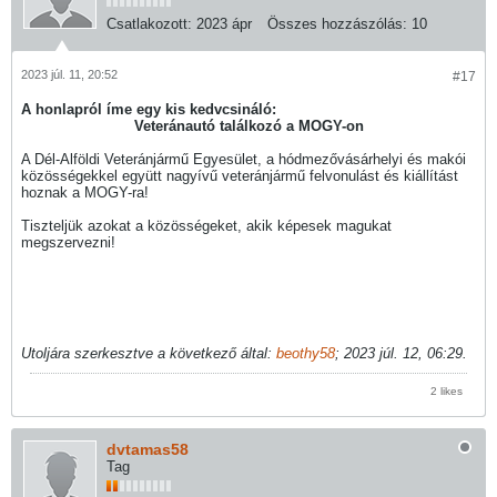
Csatlakozott:
2023 ápr
Összes hozzászólás:
10
2023 júl. 11, 20:52
#17
A honlapról íme egy kis kedvcsináló:
Veteránautó találkozó a MOGY-on
A Dél-Alföldi Veteránjármű Egyesület, a hódmezővásárhelyi és makói
közösségekkel együtt nagyívű veteránjármű felvonulást és kiállítást
hoznak a MOGY-ra!
Tiszteljük azokat a közösségeket, akik képesek magukat
megszervezni!
Utoljára szerkesztve a következő által:
beothy58
;
2023 júl. 12, 06:29
.
2 likes
dvtamas58
Tag