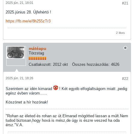
2025 jún. 21, 18:01
#21
2025.június 28. Újfehértó !
https://fb.me/e/8h255zTr3
2 likes
mátéapu
Törzstag
Csatlakozott:
2012 okt
Összes hozzászólás:
4626
2025 jún. 21, 18:26
#22
Szerintem az idén kimarad
! Két egyéb elfoglaltságom miatt ,pedig
egész évben várom......
Köszönet a hír hozónak!
"Rohan az életed és rohan az út.Elmarad mögötted lassan a múlt.Nem
tudod biztosan,hogy hová is mész,de úgy is észre veszed ha oda
érsz."V.A.