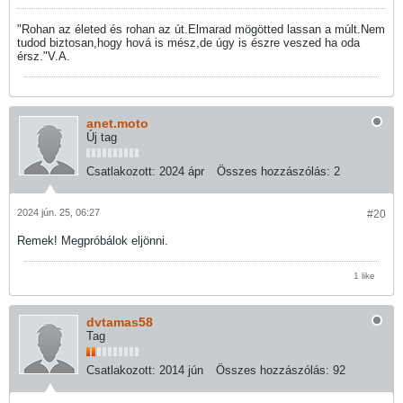
"Rohan az életed és rohan az út.Elmarad mögötted lassan a múlt.Nem
tudod biztosan,hogy hová is mész,de úgy is észre veszed ha oda
érsz."V.A.
anet.moto
Új tag
Csatlakozott:
2024 ápr
Összes hozzászólás:
2
2024 jún. 25, 06:27
#20
Remek! Megpróbálok eljönni.
1 like
dvtamas58
Tag
Csatlakozott:
2014 jún
Összes hozzászólás:
92