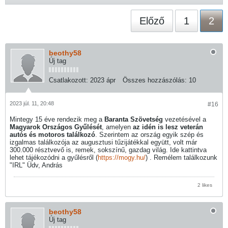
Előző
1
2
beothy58
Új tag
Csatlakozott:
2023 ápr
Összes hozzászólás:
10
2023 júl. 11, 20:48
#16
Mintegy 15 éve rendezik meg a
Baranta Szövetség
vezetésével a
Magyarok Országos Gyűlését
, amelyen
az idén is lesz veterán
autós és motoros találkozó
. Szerintem az ország egyik szép és
izgalmas találkozója az augusztusi tűzijátékkal együtt, volt már
300.000 résztvevő is, remek, sokszínű, gazdag világ. Ide kattintva
lehet tájékozódni a gyűlésről (
https://mogy.hu/
) . Remélem találkozunk
"IRL" Üdv, András
2 likes
beothy58
Új tag