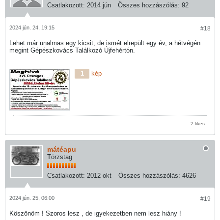
Csatlakozott:
2014 jún
Összes hozzászólás:
92
2024 jún. 24, 19:15
#18
Lehet már unalmas egy kicsit, de ismét elrepült egy év, a hétvégén
megint Gépészkovács Találkozó Újfehértón.
1
kép
2 likes
mátéapu
Törzstag
Csatlakozott:
2012 okt
Összes hozzászólás:
4626
2024 jún. 25, 06:00
#19
Köszönöm ! Szoros lesz , de igyekezetben nem lesz hiány !