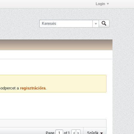
Login
ásodpercet a
regisztrációra
.
Page
of
1
Szűrők