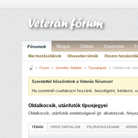
Blogok
Cikkek
Csoportok
F
Fórumok
Mai hozzászólások
Olvasatlan témák
Összes hozzászól
Forum
Szerelés, felújítás
Típusjegyek
Oldalkocsik, után
Szeretettel köszöntünk a Veterán fórumon!
Ha szeretnél csatlakozni hozzánk, beszélgetni, kérdezni, 
Oldalkocsik, utánfutók típusjegyei
Oldalkocsik, utánfutók eredetiségével (pl. alkatrészek, fény
TÉMÁK
FRISS TARTALOM
FELÍRATKOZÁSAIM
KÉPEK