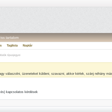
riss tartalom
ás
Taglista
Naptár
futók típusjegyei
vagy válaszolni, üzeneteket küldeni, szavazni, akkor kérlek, szánj néhány m
ezés) kapcsolatos kérdések