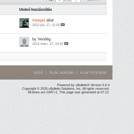
Utolsó hozzászólás
Intrepid
által
2012 jún. 27, 11:03
by Vendég
2012 márc. 27, 19:42
SÚGÓ
ÍRJÁL NEKÜNK!
A LAP TETEJÉRE
Powered by vBulletin® Version 5.6.4
Copyright © 2026 vBulletin Solutions, Inc. All rights reserved.
All times are GMT+1. This page was generated at 07:12.