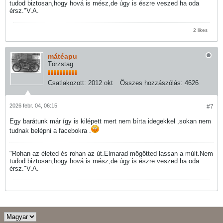
tudod biztosan,hogy hová is mész,de úgy is észre veszed ha oda
érsz."V.A.
2 likes
mátéapu
Törzstag
Csatlakozott:
2012 okt
Összes hozzászólás:
4626
2026 febr. 04, 06:15
#7
Egy barátunk már így is kilépett mert nem bírta idegekkel ,sokan nem
tudnak belépni a facebokra .
"Rohan az életed és rohan az út.Elmarad mögötted lassan a múlt.Nem
tudod biztosan,hogy hová is mész,de úgy is észre veszed ha oda
érsz."V.A.