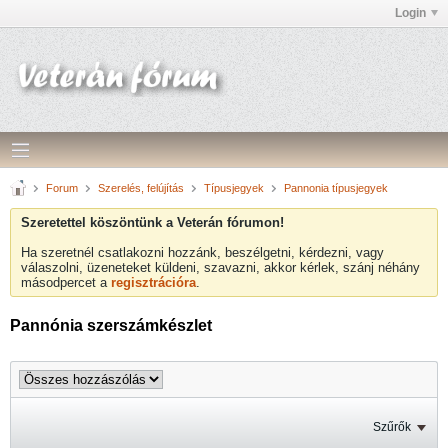
Login
Forum
Szerelés, felújítás
Típusjegyek
Pannonia típusjegyek
Szeretettel köszöntünk a Veterán fórumon!
Ha szeretnél csatlakozni hozzánk, beszélgetni, kérdezni, vagy
válaszolni, üzeneteket küldeni, szavazni, akkor kérlek, szánj néhány
másodpercet a
regisztrációra
.
Pannónia szerszámkészlet
Szűrők