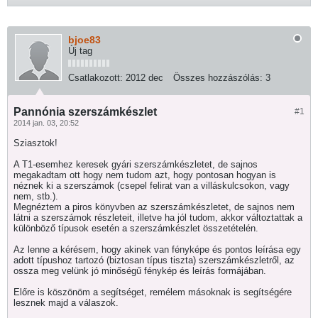
bjoe83
Új tag
Csatlakozott:
2012 dec
Összes hozzászólás:
3
Pannónia szerszámkészlet
#1
2014 jan. 03, 20:52
Sziasztok!
A T1-esemhez keresek gyári szerszámkészletet, de sajnos
megakadtam ott hogy nem tudom azt, hogy pontosan hogyan is
néznek ki a szerszámok (csepel felirat van a villáskulcsokon, vagy
nem, stb.).
Megnéztem a piros könyvben az szerszámkészletet, de sajnos nem
látni a szerszámok részleteit, illetve ha jól tudom, akkor változtattak a
különböző típusok esetén a szerszámkészlet összetételén.
Az lenne a kérésem, hogy akinek van fényképe és pontos leírása egy
adott típushoz tartozó (biztosan típus tiszta) szerszámkészletről, az
ossza meg velünk jó minőségű fénykép és leírás formájában.
Előre is köszönöm a segítséget, remélem másoknak is segítségére
lesznek majd a válaszok.