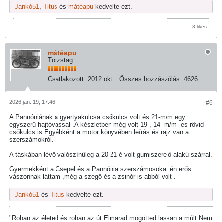
Jankó51
,
Titus
és
mátéapu
kedvelte ezt.
3 likes
mátéapu
Törzstag
Csatlakozott:
2012 okt
Összes hozzászólás:
4626
2026 jan. 19, 17:46
#6
A Pannóniának a gyertyakulcsa csőkulcs volt és 21-m/m egy
egyszerű hajtóvassal .A készletben még volt 19 , 14 -m/m -es rövid
csőkulcs is.Egyébként a motor könyvében leírás és rajz van a
szerszámokról.
A táskában lévő valószínűleg a 20-21-é volt gumiszerelő-alakú szárral.
Gyermekként a Csepel és a Pannónia szerszámosokat én erős
vászonnak láttam ,még a szegő és a zsinór is abból volt .
Jankó51
és
Titus
kedvelte ezt.
"Rohan az életed és rohan az út.Elmarad mögötted lassan a múlt.Nem