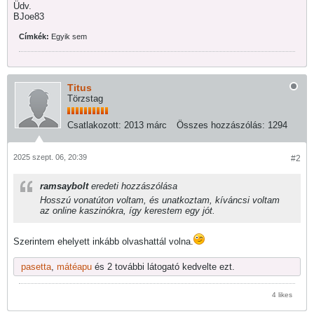
Üdv.
BJoe83
Címkék:
Egyik sem
Titus
Törzstag
Csatlakozott:
2013 márc
Összes hozzászólás:
1294
2025 szept. 06, 20:39
#2
ramsaybolt
eredeti hozzászólása
Hosszú vonatúton voltam, és unatkoztam, kíváncsi voltam
az online kaszinókra, így kerestem egy jót.
Szerintem ehelyett inkább olvashattál volna.
pasetta
,
mátéapu
és 2 további látogató kedvelte ezt.
4 likes