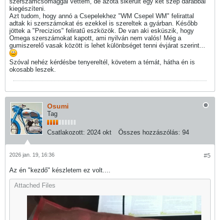
szerszámcsomaggal vettem, de azóta sikerült egy két szép darabbal
kiegészíteni.
Azt tudom, hogy annó a Csepelekhez "WM Csepel WM" felirattal
adtak ki szerszámokat és ezekkel is szereltek a gyárban. Később
jöttek a "Precizios" feliratű eszközök. De van aki esküszik, hogy
Omega szerszámokat kapott, ami nyilván nem valós! Még a
gumiszerelő vasak között is lehet különbséget tenni évjárat szerint...
Szóval nehéz kérdésbe tenyereltél, követem a témát, hátha én is
okosabb leszek.
Osumi
Tag
Csatlakozott:
2024 okt
Összes hozzászólás:
94
2026 jan. 19, 16:36
#5
Az én "kezdő" készletem ez volt....
Attached Files