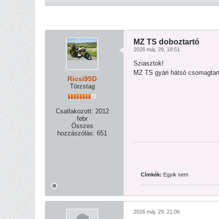
MZ TS doboztartó
2026 máj. 29, 18:51
Sziasztok!
MZ TS gyári hátsó csomagtartó
Ricsi95D
Törzstag
Csatlakozott:
2012
febr
Összes
hozzászólás:
651
Címkék:
Egyik sem
2026 máj. 29, 21:06