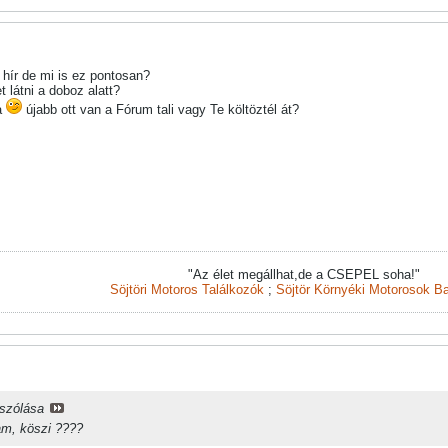
ír de mi is ez pontosan?
 látni a doboz alatt?
a
újabb ott van a Fórum tali vagy Te költöztél át?
"Az élet megállhat,de a CSEPEL soha!"
Söjtöri Motoros Találkozók
;
Söjtör Környéki Motorosok Ba
ászólása
am, köszi ????