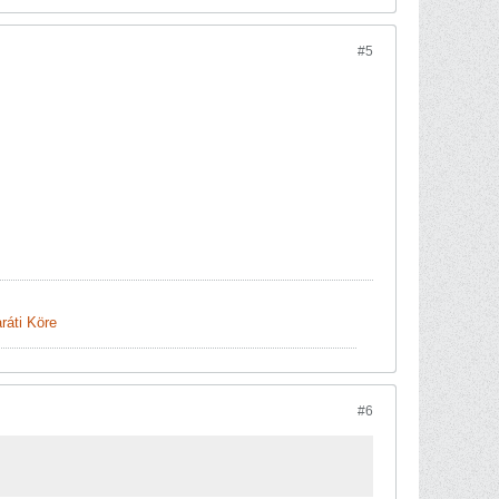
#5
ráti Köre
#6