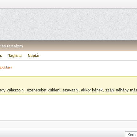
riss tartalom
ás
Taglista
Naptár
napokban
vagy válaszolni, üzeneteket küldeni, szavazni, akkor kérlek, szánj néhány m