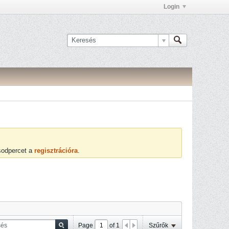
Login
ásodpercet a
regisztrációra
.
Page
of
1
Szűrők