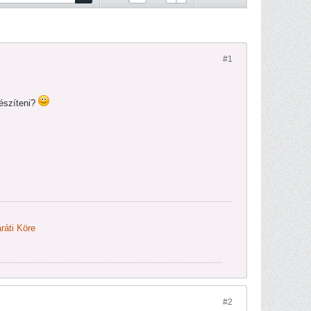
#1
készíteni?
ráti Köre
#2