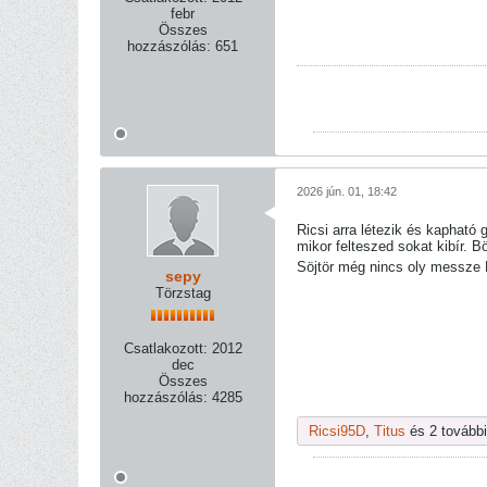
febr
Összes
hozzászólás:
651
2026 jún. 01, 18:42
Ricsi arra létezik és kapható g
mikor felteszed sokat kibír. B
Söjtör még nincs oly messze 
sepy
Törzstag
Csatlakozott:
2012
dec
Összes
hozzászólás:
4285
Ricsi95D
,
Titus
és 2 további