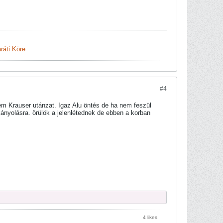
ráti Köre
#4
m Krauser utánzat. Igaz Alu öntés de ha nem feszül
ókányolásra. örülök a jelenlétednek de ebben a korban
4 likes