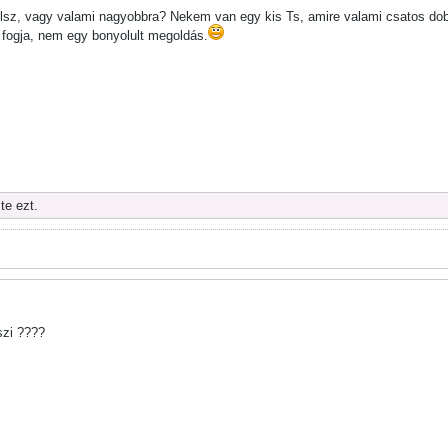
lsz, vagy valami nagyobbra? Nekem van egy kis Ts, amire valami csatos doboz
 fogja, nem egy bonyolult megoldás.
te ezt.
szi ????