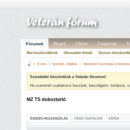
Blogok
Cikkek
Csoportok
F
Fórumok
Mai hozzászólások
Olvasatlan témák
Összes hozzászól
Forum
Szerelés, felújítás
Veteránok használata a minden
Szeretettel köszöntünk a Veterán fórumon!
Ha szeretnél csatlakozni hozzánk, beszélgetni, kérdezni, 
MZ TS doboztartó
ÖSSZES HOZZÁSZÓLÁS
FRISS TARTALOM
KÉPEK