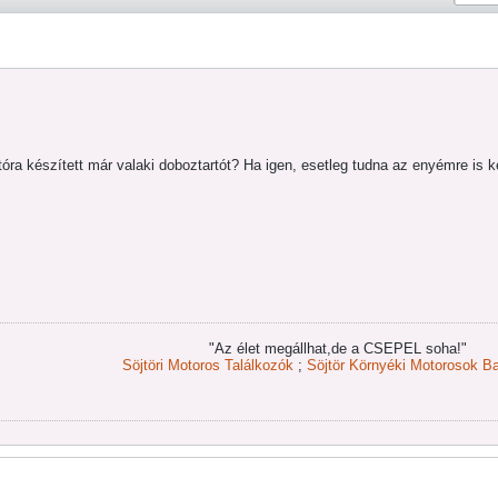
ra készített már valaki doboztartót? Ha igen, esetleg tudna az enyémre is 
"Az élet megállhat,de a CSEPEL soha!"
Söjtöri Motoros Találkozók
;
Söjtör Környéki Motorosok Ba