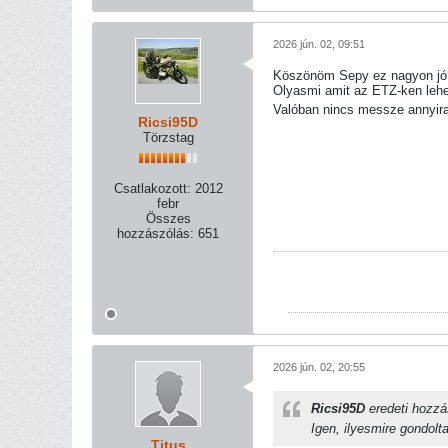
2026 jún. 02, 09:51
Köszönöm Sepy ez nagyon jó h
Olyasmi amit az ETZ-ken lehet
Valóban nincs messze annyir
Ricsi95D
Törzstag
Csatlakozott:
2012
febr
Összes
hozzászólás:
651
2026 jún. 02, 20:55
Ricsi95D
eredeti hozz
Igen, ilyesmire gondolt
Titus