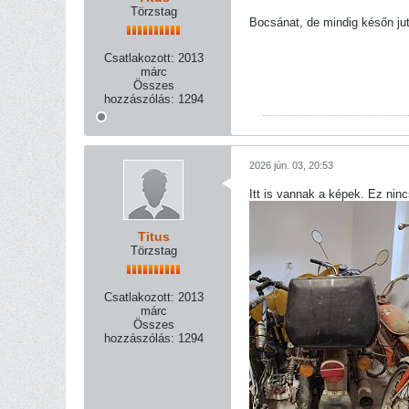
Törzstag
Bocsánat, de mindig későn ju
Csatlakozott:
2013
márc
Összes
hozzászólás:
1294
2026 jún. 03, 20:53
Itt is vannak a képek. Ez nin
Titus
Törzstag
Csatlakozott:
2013
márc
Összes
hozzászólás:
1294