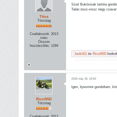
Szia! Bukósisak tartóra gondo
Talán össz-vissz négy csavar
Titus
Törzstag
Csatlakozott:
2013
márc
Összes
hozzászólás:
1294
Jankó51
és
Ricsi95D
kedvel
2026 máj. 30, 18:50
Igen, ilyesmire gondoltam, kö
Ricsi95D
Törzstag
Csatlakozott:
2012