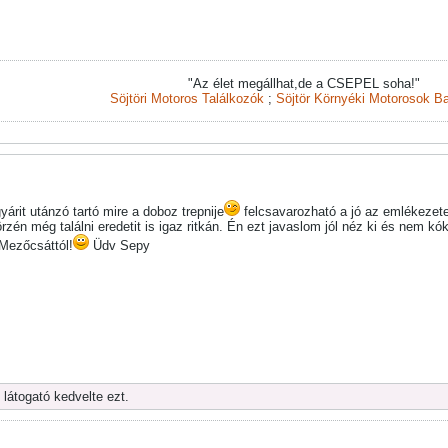
"Az élet megállhat,de a CSEPEL soha!"
Söjtöri Motoros Találkozók
;
Söjtör Környéki Motorosok Ba
yárit utánzó tartó mire a doboz trepnije
felcsavarozható a jó az emlékezete
örzén még találni eredetit is igaz ritkán. Én ezt javaslom jól néz ki és nem k
Mezőcsáttól!
Üdv Sepy
 látogató kedvelte ezt.