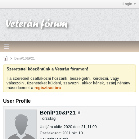
Login
BeniP10&P21
Szeretettel köszöntünk a Veterán fórumon!
Ha szeretnél csatlakozni hozzánk, beszélgetni, kérdezni, vagy
válaszolni, üzeneteket küldeni, szavazni, akkor kérlek, szánj néhány
másodpercet a
regisztrációra
.
User Profile
BeniP10&P21
Törzstag
Utoljára aktív: 2020 dec. 21, 11:09
Csatlakozott: 2011 okt. 10