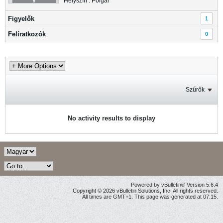
Helyszín : Polgár
Figyelők
1
Felíratkozók
0
Szűrők
No activity results to display
Powered by vBulletin® Version 5.6.4
Copyright © 2026 vBulletin Solutions, Inc. All rights reserved.
All times are GMT+1. This page was generated at 07:15.