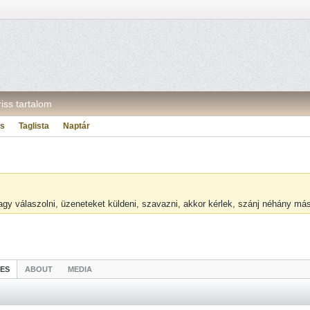
riss tartalom
ás
Taglista
Naptár
vagy válaszolni, üzeneteket küldeni, szavazni, akkor kérlek, szánj néhány m
IES
ABOUT
MEDIA