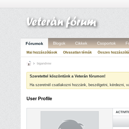
Blogok
Cikkek
Csoportok
F
Fórumok
Mai hozzászólások
Olvasatlan témák
Összes hozzászól
bigandrew
Szeretettel köszöntünk a Veterán fórumon!
Ha szeretnél csatlakozni hozzánk, beszélgetni, kérdezni, 
User Profile
ACTIVIT