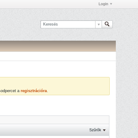
Login
ásodpercet a
regisztrációra
.
Szűrők