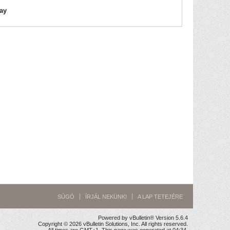
lay
SÚGÓ
ÍRJÁL NEKÜNK!
A LAP TETEJÉRE
Powered by vBulletin® Version 5.6.4
Copyright © 2026 vBulletin Solutions, Inc. All rights reserved.