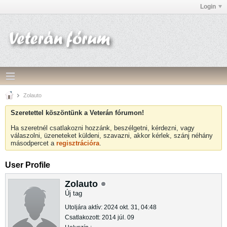
Login
Zolauto
Szeretettel köszöntünk a Veterán fórumon!
Ha szeretnél csatlakozni hozzánk, beszélgetni, kérdezni, vagy
válaszolni, üzeneteket küldeni, szavazni, akkor kérlek, szánj néhány
másodpercet a
regisztrációra
.
User Profile
Zolauto
Új tag
Utoljára aktív: 2024 okt. 31, 04:48
Csatlakozott: 2014 júl. 09