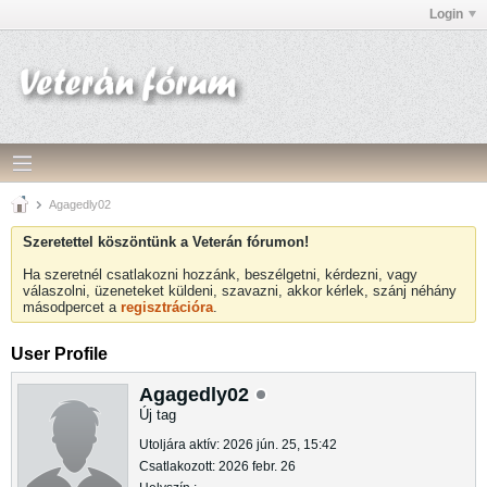
Login
Agagedly02
Szeretettel köszöntünk a Veterán fórumon!
Ha szeretnél csatlakozni hozzánk, beszélgetni, kérdezni, vagy
válaszolni, üzeneteket küldeni, szavazni, akkor kérlek, szánj néhány
másodpercet a
regisztrációra
.
User Profile
Agagedly02
Új tag
Utoljára aktív: 2026 jún. 25, 15:42
Csatlakozott: 2026 febr. 26