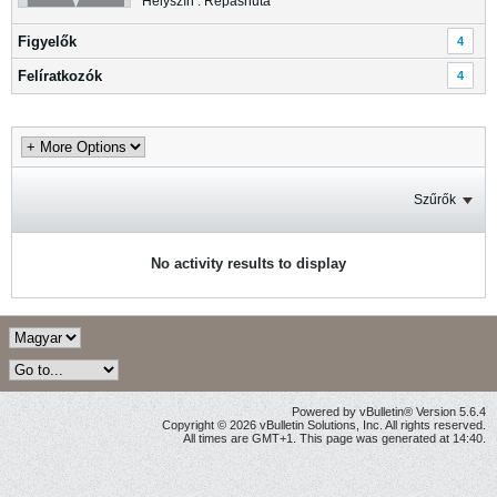
Helyszín : Répáshuta
Figyelők
4
Felíratkozók
4
Szűrők
No activity results to display
Powered by vBulletin® Version 5.6.4
Copyright © 2026 vBulletin Solutions, Inc. All rights reserved.
All times are GMT+1. This page was generated at 14:40.