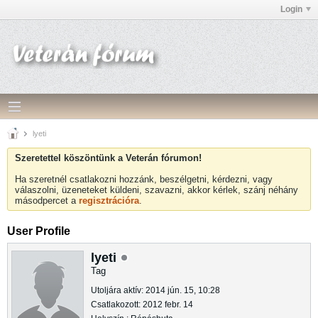
Login
lyeti
Szeretettel köszöntünk a Veterán fórumon!
Ha szeretnél csatlakozni hozzánk, beszélgetni, kérdezni, vagy
válaszolni, üzeneteket küldeni, szavazni, akkor kérlek, szánj néhány
másodpercet a
regisztrációra
.
User Profile
lyeti
Tag
Utoljára aktív: 2014 jún. 15, 10:28
Csatlakozott: 2012 febr. 14