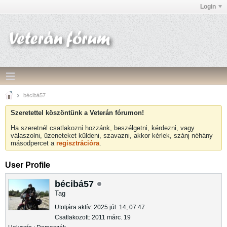
Login
bécibá57
Szeretettel köszöntünk a Veterán fórumon!
Ha szeretnél csatlakozni hozzánk, beszélgetni, kérdezni, vagy
válaszolni, üzeneteket küldeni, szavazni, akkor kérlek, szánj néhány
másodpercet a
regisztrációra
.
User Profile
bécibá57
Tag
Utoljára aktív: 2025 júl. 14, 07:47
Csatlakozott: 2011 márc. 19