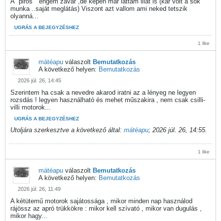
A "piros " engem zavar ,de képen már láttam lilát is (kár volt a sok
munka ..saját meglátás) Viszont azt vallom ami neked tetszik
olyanná...
UGRÁS A BEJEGYZÉSHEZ
1 like
mátéapu
válaszolt
Bemutatkozás
A következő helyen:
Bemutatkozás
2026 júl. 26, 14:45
Szerintem ha csak a nevedre akarod iratni az a lényeg ne legyen
rozsdás ! legyen használható és mehet műszakira , nem csak csilli-
villi motorok...
UGRÁS A BEJEGYZÉSHEZ
Utoljára szerkesztve a következő által:
mátéapu
;
2026 júl. 26, 14:55
.
1 like
mátéapu
válaszolt
Bemutatkozás
A következő helyen:
Bemutatkozás
2026 júl. 26, 11:49
A kétütemű motorok sajátossága , mikor minden nap használod
rájössz az apró trükkökre : mikor kell szívató , mikor van dugulás ,
mikor hagy...