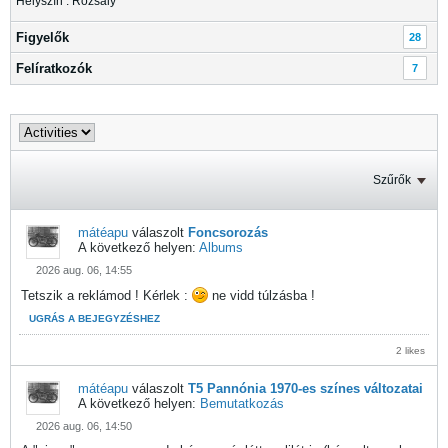
Helyszín : Rozsály
Figyelők
28
Felíratkozók
7
Szűrők
mátéapu
válaszolt
Foncsorozás
A következő helyen:
Albums
2026 aug. 06, 14:55
Tetszik a reklámod ! Kérlek :
ne vidd túlzásba !
UGRÁS A BEJEGYZÉSHEZ
2 likes
mátéapu
válaszolt
T5 Pannónia 1970-es színes változatai
A következő helyen:
Bemutatkozás
2026 aug. 06, 14:50