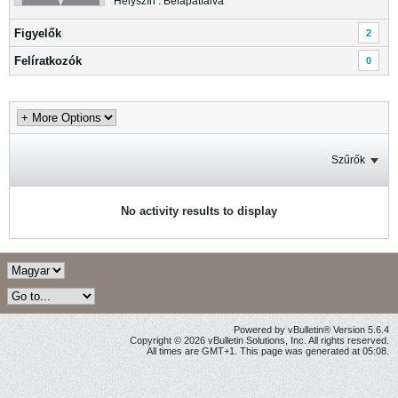
Helyszín : Bélapátfalva
Figyelők
2
Felíratkozók
0
Szűrők
No activity results to display
Powered by vBulletin® Version 5.6.4
Copyright © 2026 vBulletin Solutions, Inc. All rights reserved.
All times are GMT+1. This page was generated at 05:08.