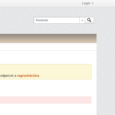
Login
ásodpercet a
regisztrációra
.