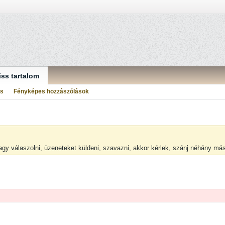
iss tartalom
ás
Fényképes hozzászólások
vagy válaszolni, üzeneteket küldeni, szavazni, akkor kérlek, szánj néhány m