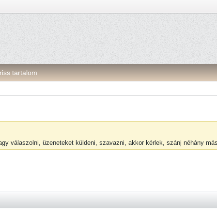
riss tartalom
vagy válaszolni, üzeneteket küldeni, szavazni, akkor kérlek, szánj néhány m