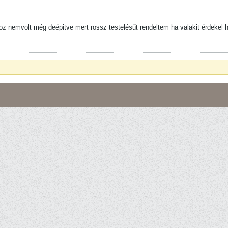
oz nemvolt még deépitve mert rossz testelésűt rendeltem ha valakit érdekel