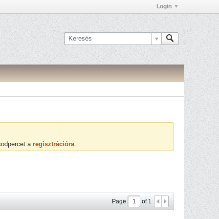
Login
ásodpercet a
regisztrációra
.
Page
of
1