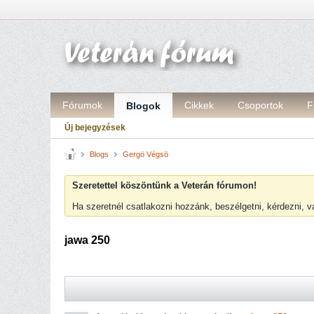
Fórumok
Cikkek
Csoportok
F
Blogok
Új bejegyzések
Blogs
Gergö Végsö
Szeretettel köszöntünk a Veterán fórumon!
Ha szeretnél csatlakozni hozzánk, beszélgetni, kérdezni, 
jawa 250