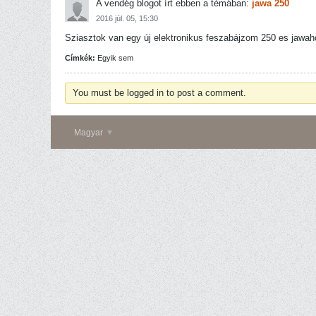
A vendég blogot írt ebben a témában:
jawa 250
2016 júl. 05, 15:30
Sziasztok van egy új elektronikus feszabájzom 250 es jawah
Címkék:
Egyik sem
You must be logged in to post a comment.
Magyar