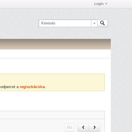
Login
ásodpercet a
regisztrációra
.
Ma