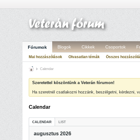
Blogok
Cikkek
Csoportok
F
Fórumok
Mai hozzászólások
Olvasatlan témák
Összes hozzászól
Calendar
Szeretettel köszöntünk a Veterán fórumon!
Ha szeretnél csatlakozni hozzánk, beszélgetni, kérdezni, 
Calendar
CALENDAR
LIST
augusztus 2026