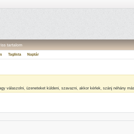
riss tartalom
ás
Taglista
Naptár
vagy válaszolni, üzeneteket küldeni, szavazni, akkor kérlek, szánj néhány m