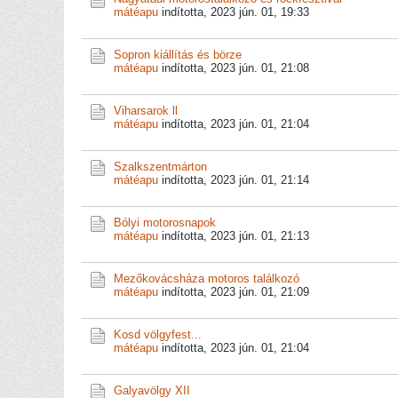
mátéapu
indította,
2023 jún. 01, 19:33
Sopron kiállítás és börze
mátéapu
indította,
2023 jún. 01, 21:08
Viharsarok ll
mátéapu
indította,
2023 jún. 01, 21:04
Szalkszentmárton
mátéapu
indította,
2023 jún. 01, 21:14
Bólyi motorosnapok
mátéapu
indította,
2023 jún. 01, 21:13
Mezőkovácsháza motoros találkozó
mátéapu
indította,
2023 jún. 01, 21:09
Kosd völgyfest...
mátéapu
indította,
2023 jún. 01, 21:04
Galyavölgy XII