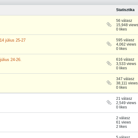
Statisztika
56 válasz
15,948 view
0 likes
14 július 25-27
595 válasz
4,062 views
0 likes
július 24-26.
616 válasz
3,533 views
0 likes
347 válasz
38,111 views
0 likes
21 válasz
2,549 views
0 likes
2 válasz
61 views
2 likes
5 válasz