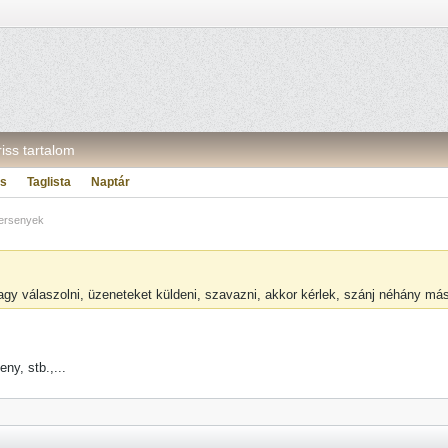
riss tartalom
ás
Taglista
Naptár
versenyek
vagy válaszolni, üzeneteket küldeni, szavazni, akkor kérlek, szánj néhány m
ny, stb.,...