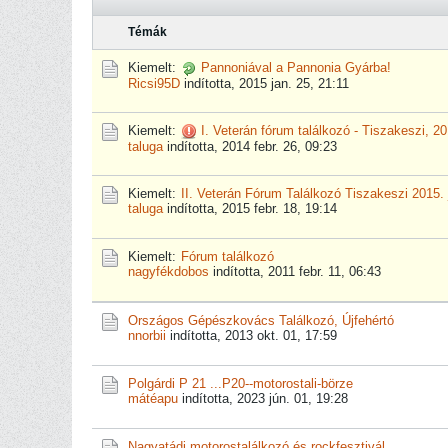
Témák
Kiemelt:
Pannoniával a Pannonia Gyárba!
Ricsi95D
indította,
2015 jan. 25, 21:11
Kiemelt:
I. Veterán fórum találkozó - Tiszakeszi, 20
taluga
indította,
2014 febr. 26, 09:23
Kiemelt:
II. Veterán Fórum Találkozó Tiszakeszi 2015. 
taluga
indította,
2015 febr. 18, 19:14
Kiemelt:
Fórum találkozó
nagyfékdobos
indította,
2011 febr. 11, 06:43
Országos Gépészkovács Találkozó, Újfehértó
nnorbii
indította,
2013 okt. 01, 17:59
Polgárdi P 21 ...P20--motorostali-börze
mátéapu
indította,
2023 jún. 01, 19:28
Nagyatádi motorostalálkozó és rockfesztivál