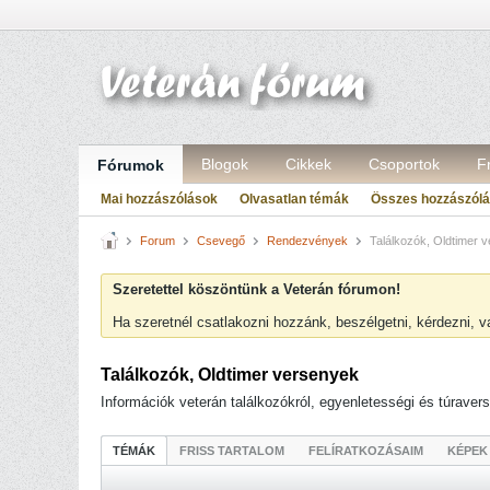
Blogok
Cikkek
Csoportok
F
Fórumok
Mai hozzászólások
Olvasatlan témák
Összes hozzászól
Forum
Csevegő
Rendezvények
Találkozók, Oldtimer 
Szeretettel köszöntünk a Veterán fórumon!
Ha szeretnél csatlakozni hozzánk, beszélgetni, kérdezni, 
Találkozók, Oldtimer versenyek
Információk veterán találkozókról, egyenletességi és túraverse
TÉMÁK
FRISS TARTALOM
FELÍRATKOZÁSAIM
KÉPEK