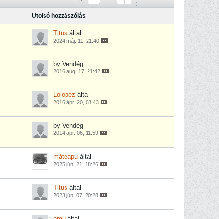
Utolsó hozzászólás
Titus
által
s
2024 máj. 11, 21:40
by Vendég
2016 aug. 17, 21:42
Lolopez
által
2016 ápr. 20, 08:43
by Vendég
2014 ápr. 06, 11:59
mátéapu
által
2025 jún. 21, 18:26
Titus
által
2023 jún. 07, 20:28
emu
által