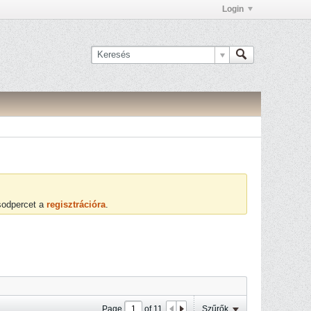
Login
ásodpercet a
regisztrációra
.
Page
of
11
Szűrők