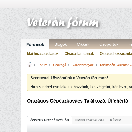
Blogok
Cikkek
Csoportok
F
Fórumok
Mai hozzászólások
Olvasatlan témák
Összes hozzászól
Forum
Csevegő
Rendezvények
Találkozók, Oldtimer 
Szeretettel köszöntünk a Veterán fórumon!
Ha szeretnél csatlakozni hozzánk, beszélgetni, kérdezni, 
Országos Gépészkovács Találkozó, Újfehértó
ÖSSZES HOZZÁSZÓLÁS
FRISS TARTALOM
KÉPEK