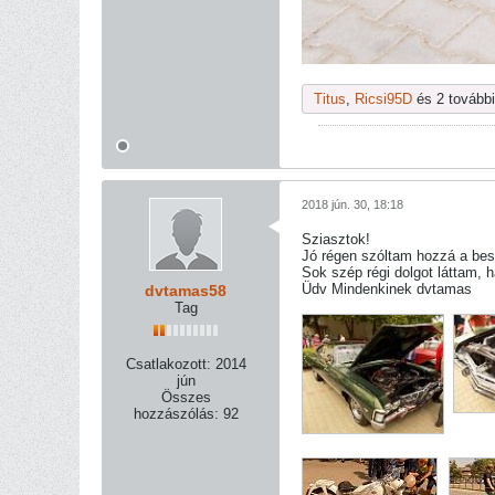
Titus
,
Ricsi95D
és 2 további
2018 jún. 30, 18:18
Sziasztok!
Jó régen szóltam hozzá a besz
Sok szép régi dolgot láttam, h
Üdv Mindenkinek dvtamas
dvtamas58
Tag
Csatlakozott:
2014
jún
Összes
hozzászólás:
92