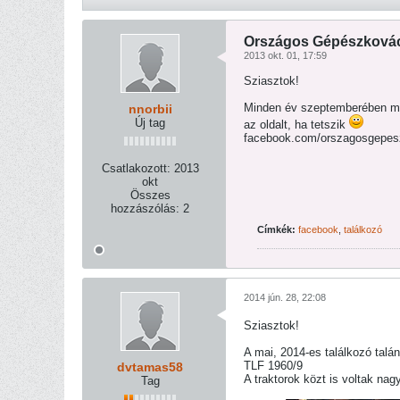
Országos Gépészkovács
2013 okt. 01, 17:59
Sziasztok!
Minden év szeptemberében meg
nnorbii
Új tag
az oldalt, ha tetszik
facebook.com/orszagosgepes
Csatlakozott:
2013
okt
Összes
hozzászólás:
2
Címkék:
facebook
,
találkozó
2014 jún. 28, 22:08
Sziasztok!
A mai, 2014-es találkozó talá
TLF 1960/9
dvtamas58
A traktorok közt is voltak na
Tag