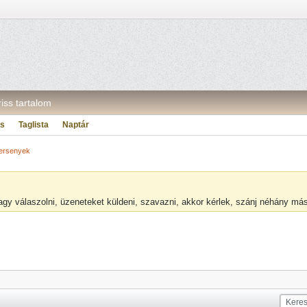
riss tartalom
ás
Taglista
Naptár
versenyek
vagy válaszolni, üzeneteket küldeni, szavazni, akkor kérlek, szánj néhány m