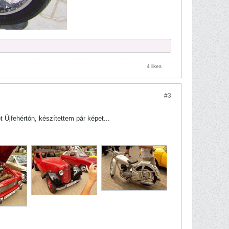
4 likes
#3
Újfehértón, készítettem pár képet...