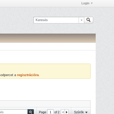
Login
ásodpercet a
regisztrációra
.
Page
of
2
Szűrők