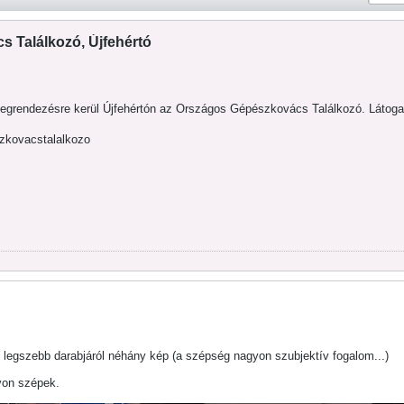
 Találkozó, Újfehértó
rendezésre kerül Újfehértón az Országos Gépészkovács Találkozó. Látogassa
zkovacstalalkozo
n legszebb darabjáról néhány kép (a szépség nagyon szubjektív fogalom...)
gyon szépek.