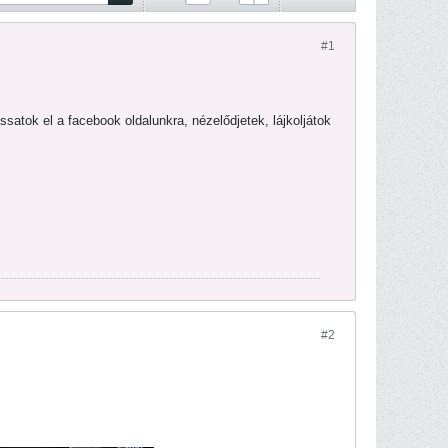
#1
tok el a facebook oldalunkra, nézelődjetek, lájkoljátok
#2