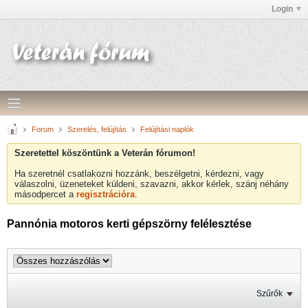
Login
Forum
Szerelés, felújítás
Felújítási naplók
Szeretettel köszöntünk a Veterán fórumon!
Ha szeretnél csatlakozni hozzánk, beszélgetni, kérdezni, vagy
válaszolni, üzeneteket küldeni, szavazni, akkor kérlek, szánj néhány
másodpercet a
regisztrációra
.
Pannónia motoros kerti gépszörny felélesztése
Szűrők