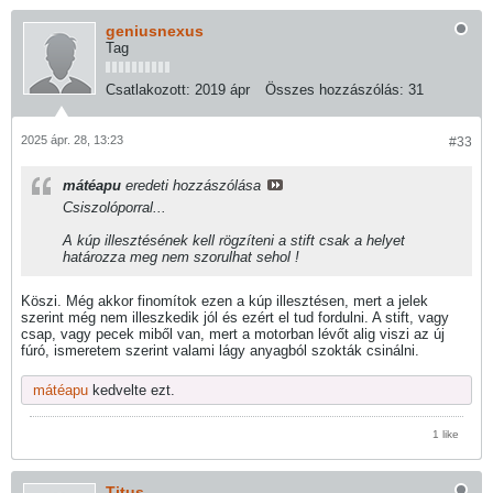
geniusnexus
Tag
Csatlakozott:
2019 ápr
Összes hozzászólás:
31
2025 ápr. 28, 13:23
#33
mátéapu
eredeti hozzászólása
Csiszolóporral...
A kúp illesztésének kell rögzíteni a stift csak a helyet
határozza meg nem szorulhat sehol !
Köszi. Még akkor finomítok ezen a kúp illesztésen, mert a jelek
szerint még nem illeszkedik jól és ezért el tud fordulni. A stift, vagy
csap, vagy pecek miből van, mert a motorban lévőt alig viszi az új
fúró, ismeretem szerint valami lágy anyagból szokták csinálni.
mátéapu
kedvelte ezt.
1 like
Titus