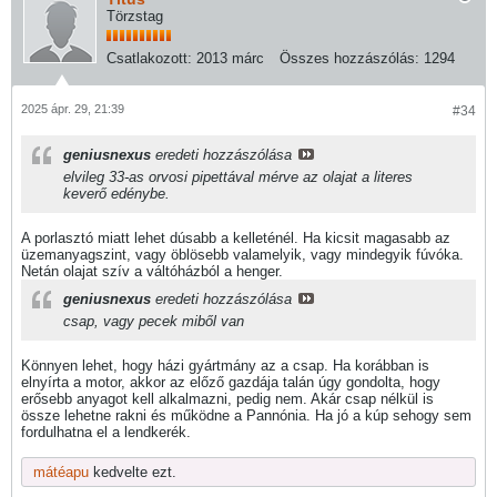
Törzstag
Csatlakozott:
2013 márc
Összes hozzászólás:
1294
2025 ápr. 29, 21:39
#34
geniusnexus
eredeti hozzászólása
elvileg 33-as orvosi pipettával mérve az olajat a literes
keverő edénybe.
A porlasztó miatt lehet dúsabb a kelleténél. Ha kicsit magasabb az
üzemanyagszint, vagy öblösebb valamelyik, vagy mindegyik fúvóka.
Netán olajat szív a váltóházból a henger.
geniusnexus
eredeti hozzászólása
csap, vagy pecek miből van
Könnyen lehet, hogy házi gyártmány az a csap. Ha korábban is
elnyírta a motor, akkor az előző gazdája talán úgy gondolta, hogy
erősebb anyagot kell alkalmazni, pedig nem. Akár csap nélkül is
össze lehetne rakni és működne a Pannónia. Ha jó a kúp sehogy sem
fordulhatna el a lendkerék.
mátéapu
kedvelte ezt.