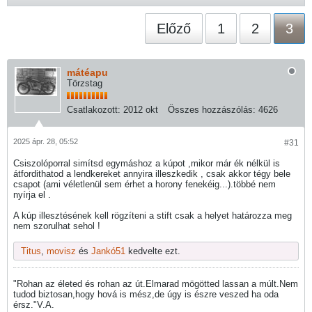
Előző
1
2
3
mátéapu
Törzstag
Csatlakozott:
2012 okt
Összes hozzászólás:
4626
2025 ápr. 28, 05:52
#31
Csiszolóporral simítsd egymáshoz a kúpot ,mikor már ék nélkül is
átfordithatod a lendkereket annyira illeszkedik , csak akkor tégy bele
csapot (ami véletlenül sem érhet a horony fenekéig...).többé nem
nyírja el .
A kúp illesztésének kell rögzíteni a stift csak a helyet határozza meg
nem szorulhat sehol !
Titus
,
movisz
és
Jankó51
kedvelte ezt.
"Rohan az életed és rohan az út.Elmarad mögötted lassan a múlt.Nem
tudod biztosan,hogy hová is mész,de úgy is észre veszed ha oda
érsz."V.A.