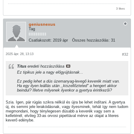
3 likes
geniusnexus
Tag
Csatlakozott:
2019 ápr
Összes hozzászólás:
31
2025 ápr. 28, 13:13
#32
Titus
eredeti hozzászólása
Ez tipikus jele a nagy előgyújtásnak...
Ez pedig lehet a dús üzemanyag-levegő keverék miatt van.
Ha egy ilyen leállás után ,,kiszellőzteted" a hengert akkor
beindul? Illetve milyenek ilyenkor a gyertya érintkezői?
Szia. Igen, pár rúgás szikra nélkül és újra be lehet indítani. A gyertya
új, és semmi jele lerakódásnak, vagy ilyesminek, tehát így nem tudom
megmondani, hogy ténylegesen dúsabb a keverék vagy sem a
kelleténél, elvileg 33-as orvosi pipettával mérve az olajat a literes
keverő edénybe.