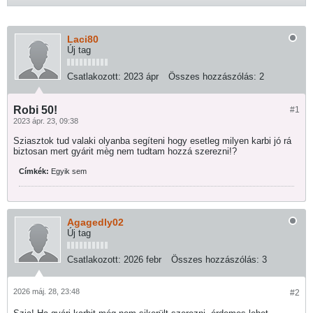
Laci80
Új tag
Csatlakozott:
2023 ápr
Összes hozzászólás:
2
Robi 50!
#1
2023 ápr. 23, 09:38
Sziasztok tud valaki olyanba segíteni hogy esetleg milyen karbi jó rá
biztosan mert gyárit mèg nem tudtam hozzá szerezni!?
Címkék:
Egyik sem
Agagedly02
Új tag
Csatlakozott:
2026 febr
Összes hozzászólás:
3
2026 máj. 28, 23:48
#2