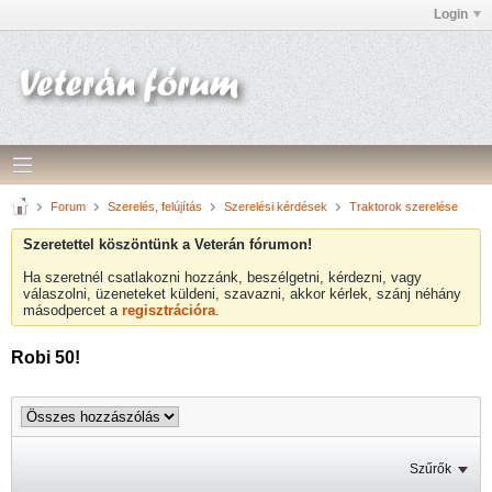
Login
Forum
Szerelés, felújítás
Szerelési kérdések
Traktorok szerelése
Szeretettel köszöntünk a Veterán fórumon!
Ha szeretnél csatlakozni hozzánk, beszélgetni, kérdezni, vagy
válaszolni, üzeneteket küldeni, szavazni, akkor kérlek, szánj néhány
másodpercet a
regisztrációra
.
Robi 50!
Szűrők