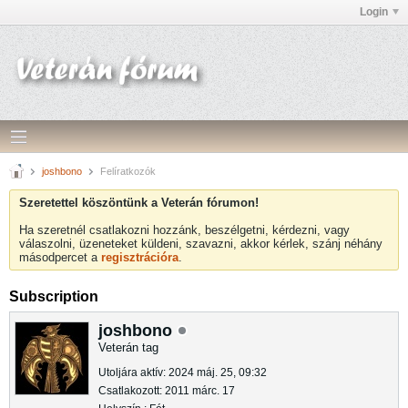
Login
joshbono
Felíratkozók
Szeretettel köszöntünk a Veterán fórumon!
Ha szeretnél csatlakozni hozzánk, beszélgetni, kérdezni, vagy
válaszolni, üzeneteket küldeni, szavazni, akkor kérlek, szánj néhány
másodpercet a
regisztrációra
.
Subscription
joshbono
Veterán tag
Utoljára aktív: 2024 máj. 25, 09:32
Csatlakozott: 2011 márc. 17