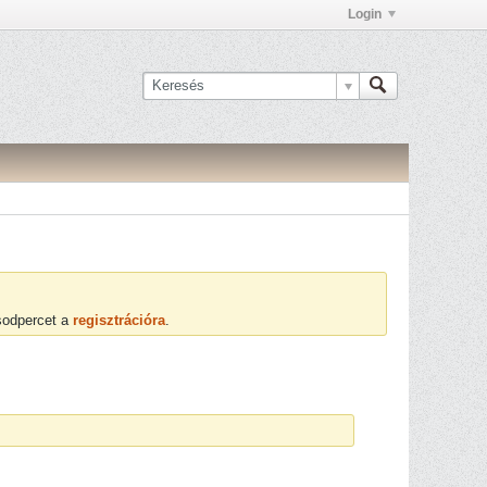
Login
ásodpercet a
regisztrációra
.