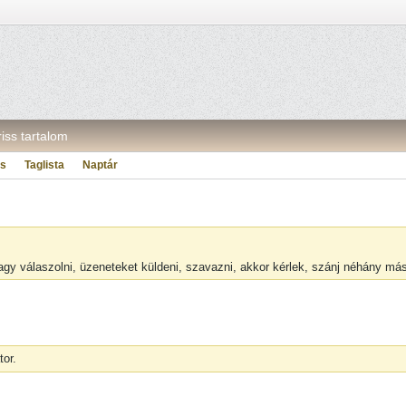
riss tartalom
ás
Taglista
Naptár
vagy válaszolni, üzeneteket küldeni, szavazni, akkor kérlek, szánj néhány m
tor.