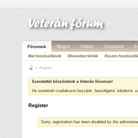
Blogok
Cikkek
Csoportok
F
Fórumok
Mai hozzászólások
Olvasatlan témák
Összes hozzászól
Register
Szeretettel köszöntünk a Veterán fórumon!
Ha szeretnél csatlakozni hozzánk, beszélgetni, kérdezni, 
Register
Sorry, registration has been disabled by the administra