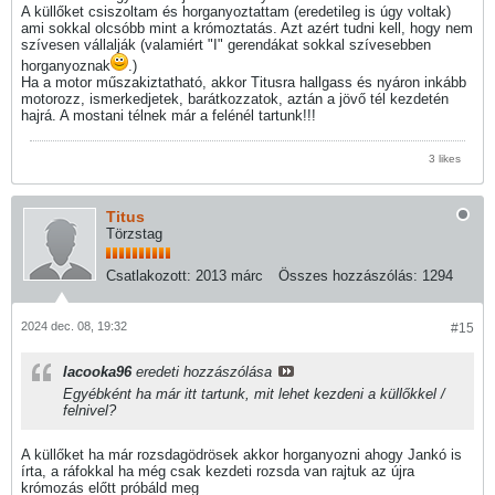
A küllőket csiszoltam és horganyoztattam (eredetileg is úgy voltak)
ami sokkal olcsóbb mint a krómoztatás. Azt azért tudni kell, hogy nem
szívesen vállalják (valamiért "I" gerendákat sokkal szívesebben
horganyoznak
.)
Ha a motor műszakiztatható, akkor Titusra hallgass és nyáron inkább
motorozz, ismerkedjetek, barátkozzatok, aztán a jövő tél kezdetén
hajrá. A mostani télnek már a felénél tartunk!!!
3 likes
Titus
Törzstag
Csatlakozott:
2013 márc
Összes hozzászólás:
1294
2024 dec. 08, 19:32
#15
lacooka96
eredeti hozzászólása
Egyébként ha már itt tartunk, mit lehet kezdeni a küllőkkel /
felnivel?
A küllőket ha már rozsdagödrösek akkor horganyozni ahogy Jankó is
írta, a ráfokkal ha még csak kezdeti rozsda van rajtuk az újra
krómozás előtt próbáld meg