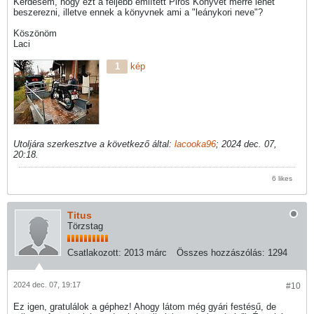
Kérdésem, hogy ezt a feljebb említett Piros Könyvet merre lehet
beszerezni, illetve ennek a könyvnek ami a "leánykori neve"?
Köszönöm
Laci
1
kép
Utoljára szerkesztve a következő által:
lacooka96
;
2024 dec. 07,
20:18
.
6 likes
Titus
Törzstag
Csatlakozott:
2013 márc
Összes hozzászólás:
1294
2024 dec. 07, 19:17
#10
Ez igen, gratulálok a géphez! Ahogy látom még gyári festésű, de