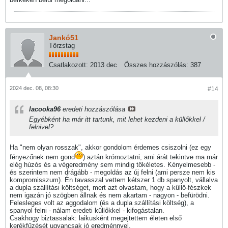
Jankó51
Törzstag
Csatlakozott:
2013 dec
Összes hozzászólás:
387
2024 dec. 08, 08:30
#14
lacooka96
eredeti hozzászólása
Egyébként ha már itt tartunk, mit lehet kezdeni a küllőkkel /
felnivel?
Ha "nem olyan rosszak", akkor gondolom érdemes csiszolni (ez egy
fényezőnek nem gond
) aztán krómoztatni, ami árát tekintve ma már
elég húzós és a végeredmény sem mindig tökéletes. Kényelmesebb -
és szerintem nem drágább - megoldás az új felni (ami persze nem kis
kompromisszum). Én tavasszal vettem kétszer 1 db spanyolt, vállalva
a dupla szállítási költséget, mert azt olvastam, hogy a küllő-fészkek
nem igazán jó szögben állnak és nem akartam - nagyon - befürödni.
Felesleges volt az aggodalom (és a dupla szállítási költség), a
spanyol felni - nálam eredeti küllőkkel - kifogástalan.
Csakhogy biztassalak: laikusként megejtettem életen első
kerékfűzését ugyancsak jó eredménnyel.