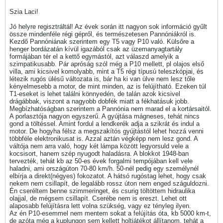
Szia Laci!
Jó helyre regisztráltál! Az évek során itt nagyon sok információ gyűlt
össze mindenféle régi gépről, és természetesen Pannóniákról is.
Kezdő Pannóniának szerintem egy T5 vagy P10 való. Külsőre a
henger bordázatán kívül igazából csak az üzemanyagtartály
formájában tér el a kettő egymástól, azt válaszd amelyik a
szimpatikusabb. Pár apróság szól még a P10 mellett, pl olajos első
villa, ami kicsivel komolyabb, mint a T5 régi típusú teleszkópjai, és
létezik rugós ülésű változata is, bár ha ki van ülve nem lesz tőle
kényelmesebb a motor, de mint minden, az is felújítható. Ezeken túl
T1-eseket is lehet találni könnyedén, de talán azok kicsivel
drágábbak, viszont a nagyobb dobfék miatt a fékhatásuk jobb.
Megbízhatóságban szerintem a Pannónia nem marad el a kortársaitól.
A porlasztója nagyon egyszerű. A gyújtása mágneses, tehát nincs
gond a töltéssel. Amint fordul a lendkerék adja a szikrát és indul a
motor. De hogyha félsz a megszakítós gyújtástól lehet hozzá venni
többféle elektronikusat is. Azzal aztán végképp nem lesz gond. A
váltója nem arra való, hogy két lámpa között legyorsuld vele a
kocsisort, hanem szép nyugodt haladásra. A blokkot 1948-ban
tervezték, tehát kb az 50-es évek forgalmi tempójában kell vele
haladni, ami országúton 70-80 km/h. 50-nél pedig egy személynél
elbírja a direkt(négyes) fokozatot. A hátsó rugóstag lehet, hogy csak
nekem nem csillapít, de legalább rossz úton nem enged száguldozni.
Én cseréltem benne szimmeringet, és csurig töltöttem hidraulika
olajjal, de mégsem csillapít. Cserébe nem is ereszt. Lehet ott
alaposabb felújításra lett volna szükség, vagy ez tényleg ilyen.
Az én P10-esemmel nem mentem sokat a felújítás óta, kb 5000 km-t,
de azóta még a kuplungon sem kellett holtjátékot állítanom, tehát a