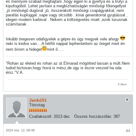
és mennyire szabad meghajtani ,hogy égjen ki a gyertya és a trutyi a
kipufogóból. Lehet javítani a megbízhatóságán minőségi főtengellyel
,jó minőségű dugóval ,jó, összerakott minőségi csapágyakkal, nem
parafás kupluggal ,vape vagy olcsóbb ..kinai generátorral gyujtással ,
idegen modern karbival . Nekem a költségvetés miatt ,ezek luxusnak
számítanak .
Inkább öregesen odafigyelek a gépre és úgy megyek vele ahogy
neki is kedve van....A hétfői nappal lepihentettem az öreget mert én
nem bírom a hideget
mint ő.....
"Rohan az életed és rohan az út.Elmarad mögötted lassan a múlt.Nem
tudod biztosan,hogy hová is mész,de úgy is észre veszed ha oda
érsz."V.A.
5 likes
Jankó51
Törzstag
Csatlakozott:
2013 dec
Összes hozzászólás:
387
2024 nov. 12, 08:48
#4