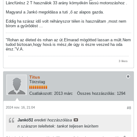
Láncfürész 2 T használok 33 arány környékén lassú motorozáshoz .
Magyarul a Jankó megoldása a tuti ,ő az alapos gazda.
Eddig ha száraz idő volt néhányszor télen is használtam ,most nem
bírom a gyűrődést ...
"Rohan az életed és rohan az út.Elmarad mögötted lassan a múlt.Nem
tudod biztosan,hogy hová is mész,de úgy is észre veszed ha oda
érsz."V.A.
3 likes
Titus
Törzstag
Csatlakozott:
2013 márc
Összes hozzászólás:
1294
2024 nov. 16, 21:04
#8
Jankó51
eredeti hozzászólása
n szárazon teleltetek: tankot teljesen leürítem