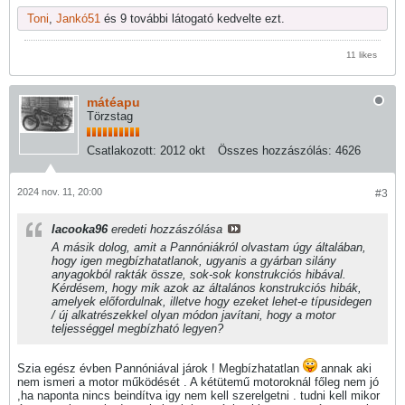
Toni
,
Jankó51
és 9 további látogató kedvelte ezt.
11 likes
mátéapu
Törzstag
Csatlakozott:
2012 okt
Összes hozzászólás:
4626
2024 nov. 11, 20:00
#3
lacooka96
eredeti hozzászólása
A másik dolog, amit a Pannóniákról olvastam úgy általában,
hogy igen megbízhatatlanok, ugyanis a gyárban silány
anyagokból rakták össze, sok-sok konstrukciós hibával.
Kérdésem, hogy mik azok az általános konstrukciós hibák,
amelyek előfordulnak, illetve hogy ezeket lehet-e típusidegen
/ új alkatrészekkel olyan módon javítani, hogy a motor
teljességgel megbízható legyen?
Szia egész évben Pannóniával járok ! Megbízhatatlan
annak aki
nem ismeri a motor működését . A kétütemű motoroknál főleg nem jó
,ha naponta nincs beindítva igy nem kell szerelgetni . tudni kell mikor