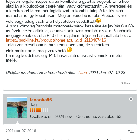
teljesen forgalomképes darab körülbelül a gyártás végéről. Én a kép
alapján a kipufogókat cserélném, vagy krómoztatnám. A nyereggel és
a kerekekkel látom már foglalkozott a korábbi tulaj. A festés akár
maradhat is így kopottasan. Még értékesebb is tőle. Próbaút is volt
vele vagy eddig csak álló helyzetében csodáltad?
A piros könyvet(Pannónia motorkerékpárok kezelése és javítása) a 60-
as évek elején adták ki, de mivel sok szempontból azok a Pannóniák
megegyeznek ezzel a P10-el is majdnem teljesen használható hozzá.
https://bookline.hu/product/home.act...&id=2110407416
Talán van olcsóbban is ha szerencséd van, de szerintem
elektronikusan is megszerezhető.
Én még kezdetnek egy P10 használati utasítást vennék a motor
mellé.
Utoljára szerkesztve a következő által:
Titus
;
2024 dec. 07, 19:23
.
5 likes
lacooka96
Tag
Csatlakozott:
2024 nov
Összes hozzászólás:
63
2024 dec. 07, 20:16
#11