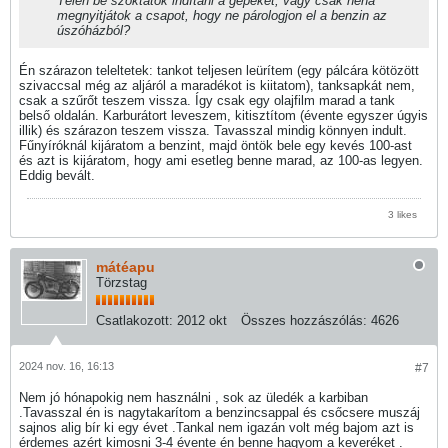
Télen be szoktátok indítani a gépeket, vagy csak néha
megnyitjátok a csapot, hogy ne párologjon el a benzin az
úszóházból?
Én szárazon teleltetek: tankot teljesen leürítem (egy pálcára kötözött
szivaccsal még az aljáról a maradékot is kiitatom), tanksapkát nem,
csak a szűrőt teszem vissza. Így csak egy olajfilm marad a tank
belső oldalán. Karburátort leveszem, kitisztítom (évente egyszer úgyis
illik) és szárazon teszem vissza. Tavasszal mindig könnyen indult.
Fűnyíróknál kijáratom a benzint, majd öntök bele egy kevés 100-ast
és azt is kijáratom, hogy ami esetleg benne marad, az 100-as legyen.
Eddig bevált.
3 likes
mátéapu
Törzstag
Csatlakozott:
2012 okt
Összes hozzászólás:
4626
2024 nov. 16, 16:13
#7
Nem jó hónapokig nem használni , sok az üledék a karbiban
.Tavasszal én is nagytakarítom a benzincsappal és csőcsere muszáj
sajnos alig bír ki egy évet .Tankal nem igazán volt még bajom azt is
érdemes azért kimosni 3-4 évente én benne hagyom a keveréket .