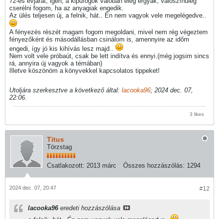
72-es évjárat, igen, a kipufogók valóban elég ergyák, valószínűleg
cserélni fogom, ha az anyagiak engedik.
Az ülés teljesen új, a felnik, hát.. Én nem vagyok vele megelégedve..
A fényezés részét magam fogom megoldani, mivel nem rég végeztem
fényezőként és másodállásban csinálom is, amennyire az időm
engedi, így jó kis kihívás lesz majd..
Nem volt vele próbaút, csak be lett indítva és ennyi.(még jogsim sincs
rá, annyira új vagyok a témában)
Illetve köszönöm a könyvekkel kapcsolatos tippeket!
Utoljára szerkesztve a következő által:
lacooka96
;
2024 dec. 07,
22:06
.
3 likes
Titus
Törzstag
Csatlakozott:
2013 márc
Összes hozzászólás:
1294
2024 dec. 07, 20:47
#12
lacooka96
eredeti hozzászólása