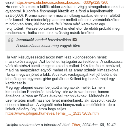
ezzel:
https://www.obi.hu/csiszoloeszkoezoe...-000/p/1257260
Ha nem vészesek a küllők akkor azokat is végig simogathatod ezzel a
gyapottal. Különféle finomságú létezik ez a fönti a legvékonyabb
szálú(000). Krómra szerintem max a nullásig szabad elmenni, afölött
már karcol. Ha mindenképp a csere mellett döntesz veteránbörzéken
mindig van árus, aki becserél felújításra váró kerekeket egy
felújítottért. Persze börzéken kívül is elérhető, de előbb próbáld meg
rendbehozni, hátha nem lesz szükség másik kerékre.
lacooka96
eredeti hozzászólása
A csíkozással kicsit meg vagyok lőve
Ha van kézügyességed akkor nem lesz különösebben nehéz
maszkolószalaggal. Azt be lehet hajtogatni az ívekbe is. A csíkozásra
váró alkatrészt kicsit megcsiszolod a csíkot 1K-s festékkel behúzod,
majd ha megszáradt egyből mehet rá az arany szintén kimaszkolva.
Ha ez megvan jöhet a lakk. A csíkok vastagságát kell jól belőni, és
lehetőleg ne legyenek girbe-gurbák se.Kelleni fog hozzá majd egy
kardecset is.
Még egy alapmű eszembe jutott a tegnapiak mellé. Ez nem
kimondottan Pannóniás kiadvány, bár az is van benne, hanem
általános leírása az 50-es évekbeli technikáknak. Működés és
üzemeltetés miatt hasznos lehet mindenkinek, aki abszolút kezdő
ebben a témában. A végéből néha hiányoznak a mellékletek, de a
linkelt példány úgy látom hogy teljes.
https://www.jofogas.hu/heves/Ternai_..._151372639.htm
Utoljára szerkesztve a következő által:
Titus
;
2024 dec. 08, 19:42
.