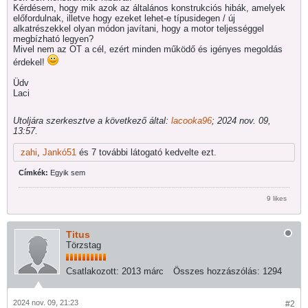
Kérdésem, hogy mik azok az általános konstrukciós hibák, amelyek
előfordulnak, illetve hogy ezeket lehet-e típusidegen / új
alkatrészekkel olyan módon javítani, hogy a motor teljességgel
megbízható legyen?
Mivel nem az OT a cél, ezért minden működő és igényes megoldás
érdekel!
Üdv
Laci
Utoljára szerkesztve a következő által:
lacooka96
;
2024 nov. 09,
13:57
.
zahi
,
Jankó51
és 7 további látogató kedvelte ezt.
Címkék:
Egyik sem
9 likes
Titus
Törzstag
Csatlakozott:
2013 márc
Összes hozzászólás:
1294
2024 nov. 09, 21:23
#2