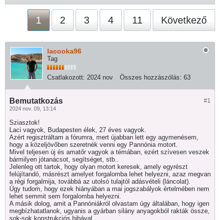
1
2
3
4
11
Következő
lacooka96
Tag
Csatlakozott:
2024 nov
Összes hozzászólás:
63
Bemutatkozás
#1
2024 nov. 09, 13:14
Sziasztok!
Laci vagyok, Budapesten élek, 27 éves vagyok.
Azért regisztráltam a fórumra, mert újabban lett egy agymenésem,
hogy a közeljövőben szeretnék venni egy Pannónia motort.
Mivel teljesen új és amatőr vagyok a témában, ezért szívesen veszek
bármilyen jótanácsot, segítséget, stb..
Jelenleg ott tartok, hogy olyan motort keresek, amely egyrészt
felújítandó, másrészt amelyet forgalomba lehet helyezni, azaz megvan
a régi forgalmija, továbbá az utolsó tulajtól adásvételi (láncolat).
Úgy tudom, hogy ezek hiányában a mai jogszabályok értelmében nem
lehet semmit sem forgalomba helyezni.
A másik dolog, amit a Pannóniákról olvastam úgy általában, hogy igen
megbízhatatlanok, ugyanis a gyárban silány anyagokból rakták össze,
sok-sok konstrukciós hibával.