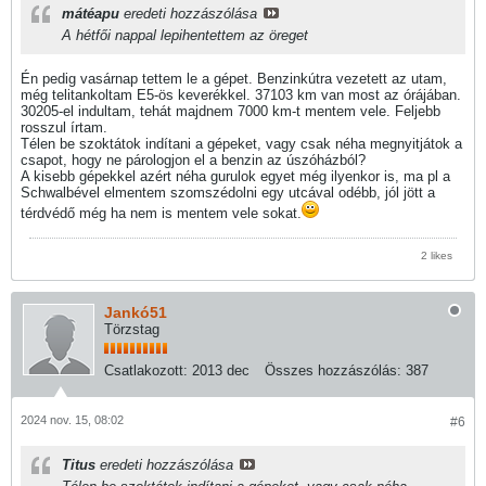
mátéapu
eredeti hozzászólása
A hétfői nappal lepihentettem az öreget
Én pedig vasárnap tettem le a gépet. Benzinkútra vezetett az utam,
még telitankoltam E5-ös keverékkel. 37103 km van most az órájában.
30205-el indultam, tehát majdnem 7000 km-t mentem vele. Feljebb
rosszul írtam.
Télen be szoktátok indítani a gépeket, vagy csak néha megnyitjátok a
csapot, hogy ne párologjon el a benzin az úszóházból?
A kisebb gépekkel azért néha gurulok egyet még ilyenkor is, ma pl a
Schwalbével elmentem szomszédolni egy utcával odébb, jól jött a
térdvédő még ha nem is mentem vele sokat.
2 likes
Jankó51
Törzstag
Csatlakozott:
2013 dec
Összes hozzászólás:
387
2024 nov. 15, 08:02
#6
Titus
eredeti hozzászólása