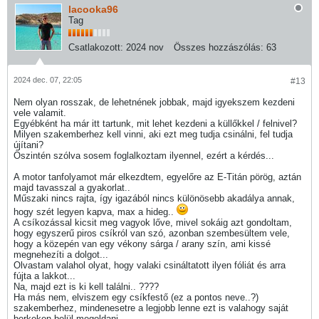
lacooka96
Tag
Csatlakozott:
2024 nov
Összes hozzászólás:
63
2024 dec. 07, 22:05
#13
Nem olyan rosszak, de lehetnének jobbak, majd igyekszem kezdeni
vele valamit.
Egyébként ha már itt tartunk, mit lehet kezdeni a küllőkkel / felnivel?
Milyen szakemberhez kell vinni, aki ezt meg tudja csinálni, fel tudja
újítani?
​​​​​​Őszintén szólva sosem foglalkoztam ilyennel, ezért a kérdés...
A motor tanfolyamot már elkezdtem, egyelőre az E-Titán pörög, aztán
majd tavasszal a gyakorlat..
Műszaki nincs rajta, így igazából nincs különösebb akadálya annak,
hogy szét legyen kapva, max a hideg..
A csíkozással kicsit meg vagyok lőve, mivel sokáig azt gondoltam,
hogy egyszerű piros csíkról van szó, azonban szembesültem vele,
hogy a közepén van egy vékony sárga / arany szín, ami kissé
megnehezíti a dolgot...
Olvastam valahol olyat, hogy valaki csináltatott ilyen fóliát és arra
fújta a lakkot...
Na, majd ezt is ki kell találni.. ????
Ha más nem, elviszem egy csíkfestő (ez a pontos neve..?)
szakemberhez, mindenesetre a legjobb lenne ezt is valahogy saját
berkeken belül megoldani...