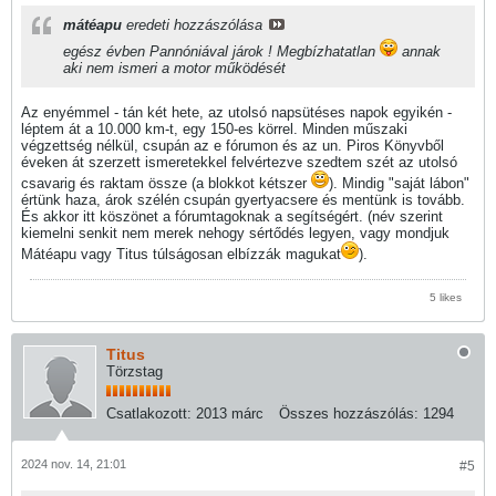
mátéapu
eredeti hozzászólása
egész évben Pannóniával járok ! Megbízhatatlan
annak
aki nem ismeri a motor működését
Az enyémmel - tán két hete, az utolsó napsütéses napok egyikén -
léptem át a 10.000 km-t, egy 150-es körrel. Minden műszaki
végzettség nélkül, csupán az e fórumon és az un. Piros Könyvből
éveken át szerzett ismeretekkel felvértezve szedtem szét az utolsó
csavarig és raktam össze (a blokkot kétszer
). Mindig "saját lábon"
értünk haza, árok szélén csupán gyertyacsere és mentünk is tovább.
És akkor itt köszönet a fórumtagoknak a segítségért. (név szerint
kiemelni senkit nem merek nehogy sértődés legyen, vagy mondjuk
Mátéapu vagy Titus túlságosan elbízzák magukat
).
5 likes
Titus
Törzstag
Csatlakozott:
2013 márc
Összes hozzászólás:
1294
2024 nov. 14, 21:01
#5