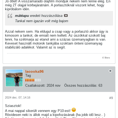
Jó ötlet! A visszamaradó olajfilm mondjuk nekem nem lenne elég. Én
még 2T olajjal körbejáratnám. A porlasztóknál viszont lehet, hogy
kipróbálom idén.
mátéapu
eredeti hozzászólása
Tankal nem igazán volt még bajom
Azzal nekem sem. Ha eldugul a csap vagy a porlasztó akkor úgy is
kimosom a tankot, de emiatt nem kellett. Az úszókkal szokott baj
lenni, ha szétmarja az etanol ami a százas üzemanyagban is van.
Keveset használt motorok tankjába szoktam önteni üzemanyag
stabilizáló adalékot. Valamit az is segít.
4 likes
lacooka96
Tag
Csatlakozott:
2024 nov
Összes hozzászólás:
63
2024 dec. 07, 14:16
#9
Sziasztok!
A mai nappal sikerült vennem egy P10-est!
Rövidesen neki is állok majd a kipofozásának (ha jobb idő lesz.. )