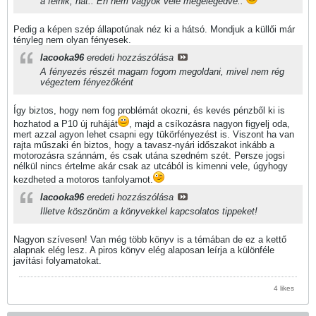
a felnik, hát.. Én nem vagyok vele megelégedve..
Pedig a képen szép állapotúnak néz ki a hátsó. Mondjuk a küllői már
tényleg nem olyan fényesek.
lacooka96
eredeti hozzászólása
A fényezés részét magam fogom megoldani, mivel nem rég
végeztem fényezőként
Így biztos, hogy nem fog problémát okozni, és kevés pénzből ki is
hozhatod a P10 új ruháját
, majd a csíkozásra nagyon figyelj oda,
mert azzal agyon lehet csapni egy tükörfényezést is. Viszont ha van
rajta műszaki én biztos, hogy a tavasz-nyári időszakot inkább a
motorozásra szánnám, és csak utána szedném szét. Persze jogsi
nélkül nincs értelme akár csak az utcából is kimenni vele, úgyhogy
kezdheted a motoros tanfolyamot.
lacooka96
eredeti hozzászólása
Illetve köszönöm a könyvekkel kapcsolatos tippeket!
Nagyon szívesen! Van még több könyv is a témában de ez a kettő
alapnak elég lesz. A piros könyv elég alaposan leírja a különféle
javítási folyamatokat.
4 likes