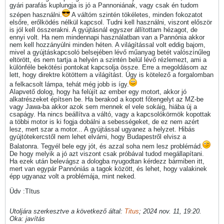
gyári parafás kuplungja is jó a Pannoniának, vagy csak én tudom
szépen használni.
A váltóm szintén tökéletes, minden fokozatot
elsőre, erőlködés nélkül kapcsol. Tudni kell használni, viszont először
is jól kell összerakni. A gyújtásnál egyszer állítottam hézagot, de
ennyi volt. Ha nem mindennapi használatban van a Pannónia akkor
nem kell hozzányúlni minden héten. A világítással volt eddig bajom,
mivel a gyújtáskapcsoló belsejében lévő műanyag betét valószínűleg
eltörött, és nem tartja a helyén a szintén belül lévő rézlemezt, ami a
különféle bekötési pontokat kapcsolja össze. Erre a megoldásom az
lett, hogy direktre kötöttem a világítást. Úgy is kötelező a forgalomban
a felkacsolt lámpa, tehát még jobb is így.
Alapvető dolog, hogy ha felújít az ember egy motort, akkor jó
alkatrészeket építsen be. Ha berakod a kopott főtengelyt az MZ-be
vagy Jawa-ba akkor azok sem mennek el vele sokáig, hiába új a
csapágy. Ha nincs beállítva a váltó, vagy a kapcsolókörmök kopottak
a többi motor is ki fogja dobálni a sebességeket, de ez nem azért
lesz, mert szar a motor... A gyújtással ugyanez a helyzet. Hibás
gyújtótekercstől nem lehet elvárni, hogy Budapestről elvisz a
Balatonra. Tegyél bele egy jót, és azzal soha nem lesz problémád.
De hogy melyik a jó azt viszont csak próbával tudod megállapítani.
Ha ezek után belevágsz a dologba nyugodtan kérdezz bármiben itt,
mert van egypár Pannóniás a tagok között, és lehet, hogy valakinek
épp ugyanaz volt a problémája, mint neked.
Üdv :TItus
Utoljára szerkesztve a következő által:
Titus
;
2024 nov. 11, 19:20
.
Oka:
javítás