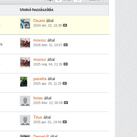
Utolsó hozzászólás
Osumi
által
s
2024 okt. 22, 16:39
movisz
által
ws
2026 febr. 11, 19:57
movisz
által
s
2025 máj. 04, 21:26
pasetta
által
2025 ápr. 20, 11:25
listas
által
2025 febr. 12, 05:59
Titus
által
2025 jan. 01, 19:49
Demet-R
által