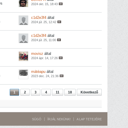
ws
2024 okt. 15, 18:43
c1d2e3f4
által
s
2024 júl. 25, 12:42
c1d2e3f4
által
2024 júl. 25, 11:00
movisz
által
2024 ápr. 14, 17:26
mátéapu
által
s
2023 dec. 24, 21:36
1
2
3
4
11
18
Következő
SÚGÓ
ÍRJÁL NEKÜNK!
A LAP TETEJÉRE