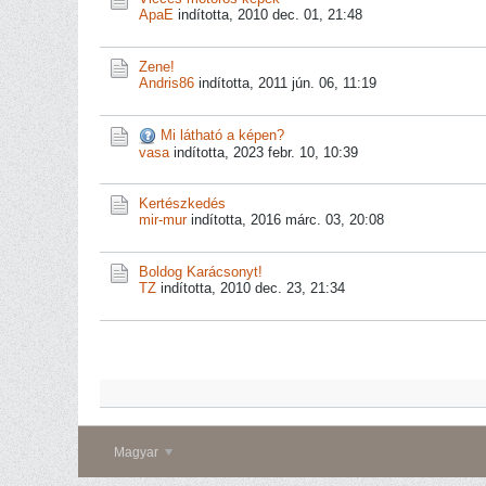
ApaE
indította,
2010 dec. 01, 21:48
Zene!
Andris86
indította,
2011 jún. 06, 11:19
Mi látható a képen?
vasa
indította,
2023 febr. 10, 10:39
Kertészkedés
mir-mur
indította,
2016 márc. 03, 20:08
Boldog Karácsonyt!
TZ
indította,
2010 dec. 23, 21:34
Magyar