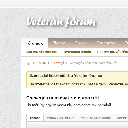
Blogok
Cikkek
Csoportok
F
Fórumok
Mai hozzászólások
Olvasatlan témák
Összes hozzászól
Forum
Csevegő
Csevegés nem csak veteránokról
Szeretettel köszöntünk a Veterán fórumon!
Ha szeretnél csatlakozni hozzánk, beszélgetni, kérdezni, 
Csevegés nem csak veteránokról
Ha már így együtt vagyunk, cseveghetünk bármiről...
TÉMÁK
FRISS TARTALOM
FELÍRATKOZÁSAIM
KÉPEK