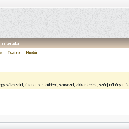
riss tartalom
ás
Taglista
Naptár
vagy válaszolni, üzeneteket küldeni, szavazni, akkor kérlek, szánj néhány m