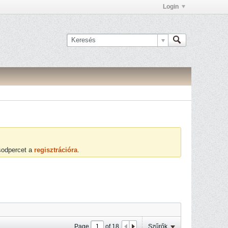
Login
ásodpercet a
regisztrációra
.
Page
of
18
Szűrők