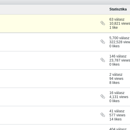
Statisztika
63 válasz
10,821 view
1 like
5,700 válasz
322,528 vie
0 likes
146 válasz
23,787 view
0 likes
2 válasz
94 views
8 likes
16 válasz
4,131 views
0 likes
41 válasz
577 views
14 likes
404 válasz