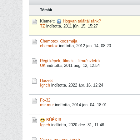
Témák
Kiemelt:
Hogyan találtál ránk?
TZ
indította,
2011 jún. 15, 15:27
Chemotox kocsmája
chemotox
indította,
2012 jan. 14, 08:20
Régi képek, filmek - filmrészletek
UK
indította,
2011 aug. 12, 12:54
Húsvét
Igrich
indította,
2022 ápr. 16, 12:24
Fo-32
mir-mur
indította,
2014 jan. 04, 18:01
BÚÉK!!!
Igrich
indította,
2020 dec. 31, 11:46
Vicces motoros képek