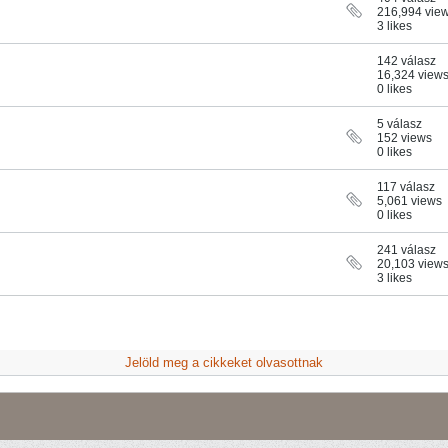
216,994 vie
3 likes
142 válasz
16,324 view
0 likes
5 válasz
152 views
0 likes
117 válasz
5,061 views
0 likes
241 válasz
20,103 view
3 likes
Jelöld meg a cikkeket olvasottnak