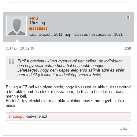
emu
Törzstag
Csatlakozott:
2011 máj
Összes hozzászólás:
1621
2017 jún. 19, 12:35
#35
Ettől függetlenül kivett gyertyával van szikra, de indításkor
épp hogy csak puffan hol a bal,hol a jobb henger.
Lehetséges, hogy nem képes elég erős szikrát adni és ezért
nem indul? (Új akksit mindenképp veszek bele)
Elvileg a CZ-nél van olyan opció, hogy kiveszed az akkut, összekötöd
a két akkusarut és ekkor rúgásra nem, de tolásra beindul, és utána
mennie kell.
Ha tehát így elindul akkor az akku valóban rossz, ám egyéb hibája
nincs.
mátéapu
kedvelte ezt.
1 like