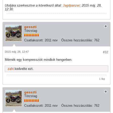
Utoljára szerkesztve a következő által:
Jagdpanzer
;
2015 máj. 28,
12:30
.
gesszti
Törzstag
Csatlakozott:
2011 nov
Összes hozzászólás:
762
2015 máj. 28, 12:47
#32
Mérnék egy kompressziót mindkét hengerben.
zahi
kedvelte ezt.
1 like
gesszti
Törzstag
Csatlakozott:
2011 nov
Összes hozzászólás:
762