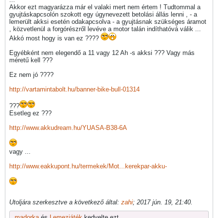
Akkor ezt magyarázza már el valaki mert nem értem ! Tudtommal a
gyujtáskapcsolón szokott egy úgynevezett betolási állás lenni , - a
lemerült akksi esetén odakapcsolva - a gyujtásnak szükséges áramot
, közvetlenül a forgórészről levéve a motor talán indíthatóvá válik ...
Akkó most hogy is van ez ????
Egyébként nem elegendő a 11 vagy 12 Ah -s akksi ??? Vagy más
méretű kell ???
Ez nem jó ????
http://vartamintabolt.hu/banner-bike-bull-01314
???
Esetleg ez ???
http://www.akkudream.hu/YUASA-B38-6A
vagy ...
http://www.eakkupont.hu/termekek/Mot...kerekpar-akku-
Utoljára szerkesztve a következő által:
zahi
;
2017 jún. 19, 21:40
.
madorka
és
Lemezjáték
kedvelte ezt.