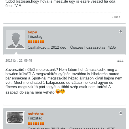
tudod biztosan,hogy hová is mész,de úgy is észre veszed ha oda
érsz."V.A.
2 likes
sepy
Törzstag
Csatlakozott:
2012 dec
Összes hozzászólás:
4285
2017 jún. 22, 08:48
#44
Zavarszűrő nélkül motorozunk? Nem látom hol támaszkodik meg a
bowden külső?! A megszakítós gyújtás továbbra is hibaforrás marad
bár énnekem a Sport-nál megszakító hézag állításon kívül bajom nem
volt. Most mondhatod 1 kalapácsos de válasz ne kend agyon és
fíberes megszakító párt tegyél a többi szép csak nem tartós! A
szabad idő sajna nem vehető.
mátéapu
Törzstag