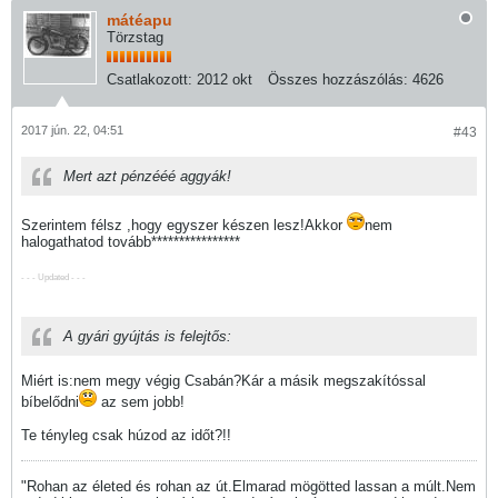
mátéapu
Törzstag
Csatlakozott:
2012 okt
Összes hozzászólás:
4626
2017 jún. 22, 04:51
#43
Mert azt pénzééé aggyák!
Szerintem félsz ,hogy egyszer készen lesz!Akkor
nem
halogathatod tovább****************
- - - Updated - - -
A gyári gyújtás is felejtős:
Miért is:nem megy végig Csabán?Kár a másik megszakítóssal
bíbelődni
az sem jobb!
Te tényleg csak húzod az időt?!!
"Rohan az életed és rohan az út.Elmarad mögötted lassan a múlt.Nem