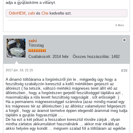
adja a gyújtáskörre a villanyt.
OdinHEM
,
zahi
és
Che
kedvelte ezt.
3 likes
zahi
Törzstag
Csatlakozott:
2014 febr
Összes hozzászólás:
1492
2017 jún. 19, 21:15
#39
A dinamó töltőárama a forgórészről jön le , mégpedig úgy hogy a
feszültség szabályzón keresztül a kellő mértékben gerjeszti az
állórészt ( ha tetszik, változó mértékű mágneses teret állít elő az
állórészben , hogy a forgórészen gerjedő feszültséggel táplálva azt ,
maximalizálja a róla levett feszültség nagyságát , sőt erősségét .)
Ha a permanens mágnesességgel számolva (azaz mindíg marad egy
kis mágneses tér az állórészben ) az állórész valamelyest felgerjeszti
a forgót , hogy az áramot termelve éppen elegendő árammal meg tudja
táplálni a gyujtás fogyasztóját ....
De ha ezt a két pólust a fesszabon keresztül rövidre zárjuk , olyan
mintha zárlatos akkumulátort használnánk ... akkor már inkább az
akksi helyére egy kondit ... mégsem szalad föl a töltőáram az egekbe
...