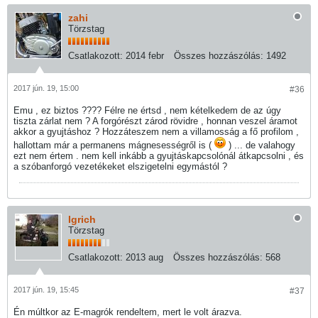
zahi
Törzstag
Csatlakozott:
2014 febr
Összes hozzászólás:
1492
2017 jún. 19, 15:00
#36
Emu , ez biztos ???? Félre ne értsd , nem kételkedem de az úgy
tiszta zárlat nem ? A forgórészt zárod rövidre , honnan veszel áramot
akkor a gyujtáshoz ? Hozzáteszem nem a villamosság a fő profilom ,
hallottam már a permanens mágnesességről is (
) ... de valahogy
ezt nem értem . nem kell inkább a gyujtáskapcsolónál átkapcsolni , és
a szóbanforgó vezetékeket elszigetelni egymástól ?
Igrich
Törzstag
Csatlakozott:
2013 aug
Összes hozzászólás:
568
2017 jún. 19, 15:45
#37
Én múltkor az E-magrók rendeltem, mert le volt árazva.