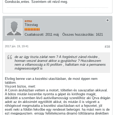
Gondozás,entes. Szerintem ott nézd meg.
emu
Törzstag
Csatlakozott:
2011 máj
Összes hozzászólás:
1621
2017 jún. 19, 19:41
#38
de az úgy tiszta zárlat nem ? A forgórészt zárod rövidre ,
honnan veszel áramot akkor a gyujtáshoz ? Hozzáteszem
nem a villamosság a fő profilom , hallottam már a permanens
mágnesességről is
Elvileg benne van a kezelési utasításban, de most éppen nem
találom.
Viszont biztos, mert:
A Corvin áruházban vettem a motort, töltetlen és savazatlan akkuval.
A bótos miután kezembe nyomta a gépet és kiröhogte magát,
átküldött a szemben lévő autóvillamossági szerelőhöz aki Qrva drágán
adott az én akksimért egytöltött akkut, és miután ő is végzett a
röhögéssel megmutatta a kezelési utasításban ezt a fejezetet, jól
esett neki a földön fekvőbe egy rendeset belerúgni. ha mást nem is de
ezt megjegyeztem. emúgy feltételezema dinamó töltőárama direktben