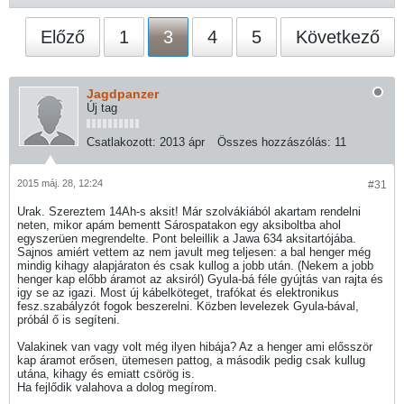
Előző
1
3
4
5
Következő
Jagdpanzer
Új tag
Csatlakozott:
2013 ápr
Összes hozzászólás:
11
2015 máj. 28, 12:24
#31
Urak. Szereztem 14Ah-s aksit! Már szolvákiából akartam rendelni
neten, mikor apám bementt Sárospatakon egy aksiboltba ahol
egyszerüen megrendelte. Pont beleillik a Jawa 634 aksitartójába.
Sajnos amiért vettem az nem javult meg teljesen: a bal henger még
mindig kihagy alapjáraton és csak kullog a jobb után. (Nekem a jobb
henger kap előbb áramot az aksiról) Gyula-bá féle gyújtás van rajta és
igy se az igazi. Most új kábelköteget, trafókat és elektronikus
fesz.szabályzót fogok beszerelni. Közben levelezek Gyula-bával,
próbál ő is segíteni.
Valakinek van vagy volt még ilyen hibája? Az a henger ami elősször
kap áramot erősen, ütemesen pattog, a második pedig csak kullug
utána, kihagy és emiatt csörög is.
Ha fejlődik valahova a dolog megírom.