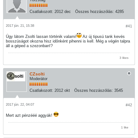
Csatlakozott:
2012 dec
Összes hozzászólás:
4285
2017 jún. 21, 15:38
#41
Úgy látom Zsolti lassan történik valami!
Az új tipusú tank kevés
bosszúságot okozna hisz időnként pihenni is kell. Még a végén talpra
áll a géped a szezonban!?
3 likes
CZsolti
Moderátor
Csatlakozott:
2012 okt
Összes hozzászólás:
3545
2017 jún. 22, 04:07
#42
Mert azt pénzééé aggyák!
1 like