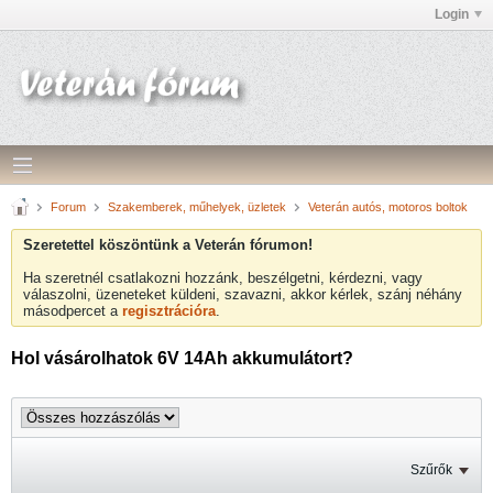
Login
Forum
Szakemberek, műhelyek, üzletek
Veterán autós, motoros boltok
Szeretettel köszöntünk a Veterán fórumon!
Ha szeretnél csatlakozni hozzánk, beszélgetni, kérdezni, vagy
válaszolni, üzeneteket küldeni, szavazni, akkor kérlek, szánj néhány
másodpercet a
regisztrációra
.
Hol vásárolhatok 6V 14Ah akkumulátort?
Szűrők