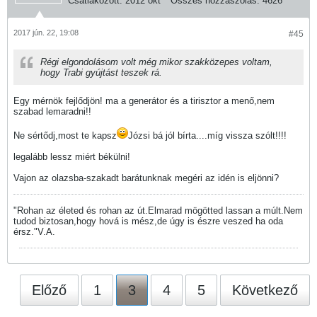
Csatlakozott:
2012 okt
Összes hozzászólás:
4626
2017 jún. 22, 19:08
#45
Régi elgondolásom volt még mikor szakközepes voltam,
hogy Trabi gyújtást teszek rá.
Egy mérnök fejlődjön! ma a generátor és a tirisztor a menő,nem
szabad lemaradni!!
Ne sértődj,most te kapsz
Józsi bá jól bírta....míg vissza szólt!!!!
legalább lessz miért békülni!
Vajon az olazsba-szakadt barátunknak megéri az idén is eljönni?
"Rohan az életed és rohan az út.Elmarad mögötted lassan a múlt.Nem
tudod biztosan,hogy hová is mész,de úgy is észre veszed ha oda
érsz."V.A.
Előző
1
3
4
5
Következő