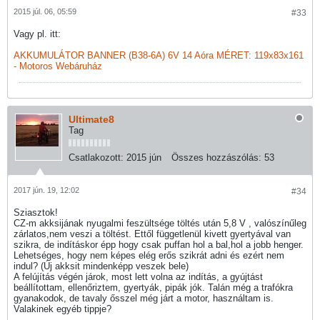
2015 júl. 06, 05:59
#33
Vagy pl. itt:
AKKUMULÁTOR BANNER (B38-6A) 6V 14 Aóra MÉRET: 119x83x161
- Motoros Webáruház
Ultimate8
Tag
Csatlakozott:
2015 jún
Összes hozzászólás:
53
2017 jún. 19, 12:02
#34
Sziasztok!
CZ-m akksijának nyugalmi feszültsége töltés után 5,8 V , valószínűleg
zárlatos,nem veszi a töltést. Ettől függetlenül kivett gyertyával van
szikra, de indításkor épp hogy csak puffan hol a bal,hol a jobb henger.
Lehetséges, hogy nem képes elég erős szikrát adni és ezért nem
indul? (Új akksit mindenképp veszek bele)
A felújítás végén járok, most lett volna az indítás, a gyújtást
beállítottam, ellenőriztem, gyertyák, pipák jók. Talán még a trafókra
gyanakodok, de tavaly ősszel még járt a motor, használtam is.
Valakinek egyéb tippje?