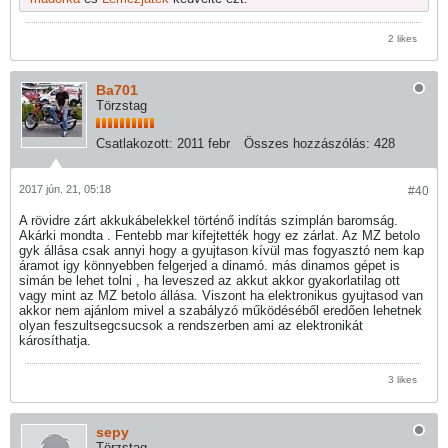
2 likes
Ba701
Törzstag
Csatlakozott:
2011 febr
Összes hozzászólás:
428
2017 jún. 21, 05:18
#40
A rövidre zárt akkukábelekkel történő indítás szimplán baromság.
Akárki mondta . Fentebb mar kifejtették hogy ez zárlat. Az MZ betolo
gyk állása csak annyi hogy a gyujtason kívül mas fogyasztó nem kap
áramot igy könnyebben felgerjed a dinamó. más dinamos gépet is
simán be lehet tolni , ha leveszed az akkut akkor gyakorlatilag ott
vagy mint az MZ betolo állása. Viszont ha elektronikus gyujtasod van
akkor nem ajánlom mivel a szabályzó működéséből eredően lehetnek
olyan feszultsegcsucsok a rendszerben ami az elektronikát
károsíthatja.
3 likes
sepy
Törzstag