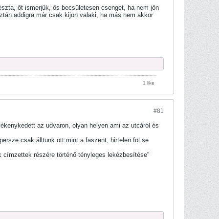
szta, őt ismerjük, ős becsületesen csenget, ha nem jön
Aztán addigra már csak kijön valaki, ha más nem akkor
1 like
#81
ékenykedett az udvaron, olyan helyen ami az utcáról és
ersze csak álltunk ott mint a faszent, hirtelen föl se
 címzettek részére történő tényleges lekézbesítése"