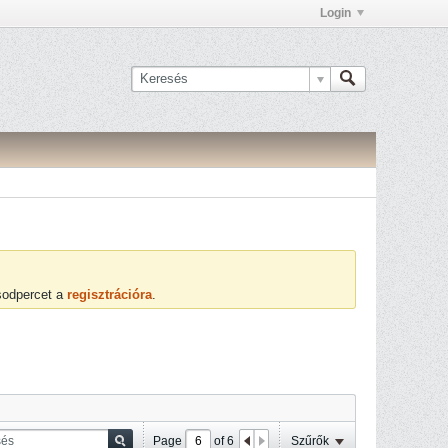
Login
ásodpercet a
regisztrációra
.
Page
of
6
Szűrők