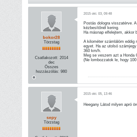
2015 okt. 03, 09:48
Postás dologra visszatérve. A
kézbesítőnél kering.
Ha másnap elfelejtem, akkor b
bokor28
A kilométer számlálóm eddig 
Törzstag
egyet. Ha az utolsó számjegy 
360 km/h.
Meg se veszem azt a Honda 
Csatlakozott:
2014
(Ne lombozzatok le, hogy 100 m
dec
Összes
hozzászólás:
980
2015 okt. 05, 13:46
Heegany Látod milyen apró örö
sepy
Törzstag