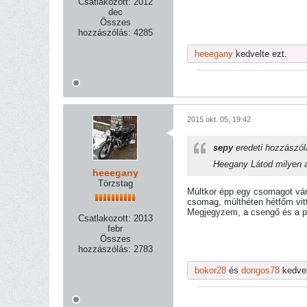
Csatlakozott:
2012
dec
Összes
hozzászólás:
4285
heeegany
kedvelte ezt.
2015 okt. 05, 19:42
sepy
eredeti hozzászó
Heegany Látod milyen a
heeegany
Törzstag
Múltkor épp egy csomagot vár
csomag, múlthéten hétfőm vitt
Megjegyzem, a csengő és a pos
Csatlakozott:
2013
febr
Összes
hozzászólás:
2783
bokor28
és
dongos78
kedvel