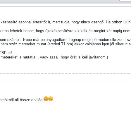
 kézbesítő azonnal értesítőt ír, mert tudja, hogy nincs csengő. Ha otthon ülü
iztos lehetek benne, hogy újrakézbesítésre kiküldik és megint két napig nem 
nem számolt. Ebbe már belenyugodtam. Tegnap meglepő módon elkezdett számo
nem száz métereket mutat (eredeti T1 óra) akkor valójában igen jól sikerült
CBF-et!
étereket is mutatja... vagy azzal, hogy órát is kell javítanom.)
mökből áll össze a világ!