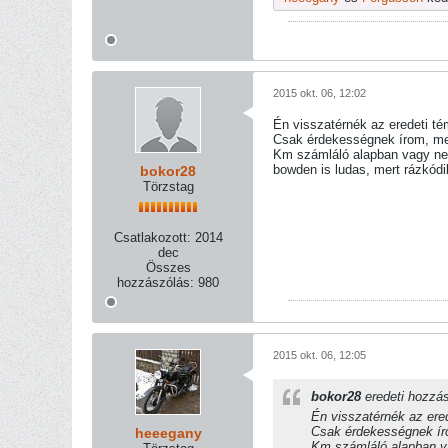
2015 okt. 06, 12:02
Én visszatérnék az eredeti t
Csak érdekességnek írom, mer
Km számláló alapban vagy nem
bowden is ludas, mert rázkód
bokor28
Törzstag
Csatlakozott:
2014
dec
Összes
hozzászólás:
980
2015 okt. 06, 12:05
bokor28
eredeti hozzá
Én visszatérnék az ere
Csak érdekességnek íro
heeegany
Km számláló alapban va