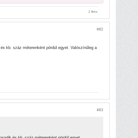
2 likes
#82
és kb. száz méterenként pördül egyet. Valószínűleg a
#83
sodik és kb. száz méterenként pördül egyet.