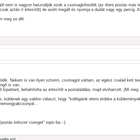
gőt nem is nagyon használják ezek a csomagkihordók (az itteni postás más té
csak aztán ír értesítőt) de azért megáll és nyomja a dudát vagy egy percig. 
 meg se állt.
dik. Nekem is van ilyen sztorim, csomagot vártam, az egész család kint tev
engő is van...
 kipattant, behahította az értesítőt a postaládába, majd elviharzott. (Mi meg p
, küldenek egy sablon választ, hogy "kollégáink elemi érdeke a küldemények
gynemongyakcsúnyát...
 "postás kétszer csenget" topic-ba :-)
elte ezt.