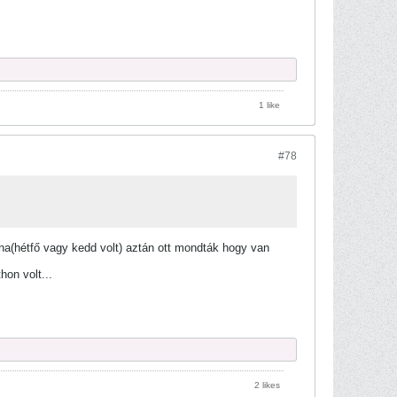
1 like
#78
a(hétfő vagy kedd volt) aztán ott mondták hogy van
on volt...
2 likes