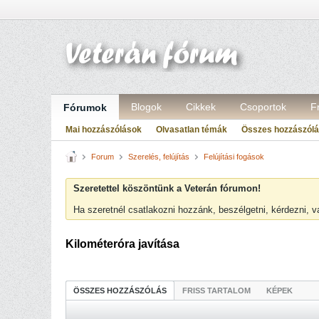
Blogok
Cikkek
Csoportok
F
Fórumok
Mai hozzászólások
Olvasatlan témák
Összes hozzászól
Forum
Szerelés, felújítás
Felújítási fogások
Szeretettel köszöntünk a Veterán fórumon!
Ha szeretnél csatlakozni hozzánk, beszélgetni, kérdezni, 
Kilométeróra javítása
ÖSSZES HOZZÁSZÓLÁS
FRISS TARTALOM
KÉPEK