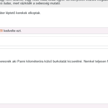
is ludas, mert rázkódik a sebesség mutató.
áter léptető kerekek elkoptak.
28
kedvelte ezt.
resnék aki Panni kilométeróra külső burkolatát kicserélné. Nemkel teljesen fe