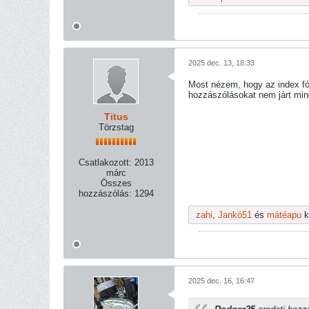
2025 dec. 13, 18:33
Most nézem, hogy az index fór
hozzászólásokat nem járt mind
Titus
Törzstag
Csatlakozott:
2013
márc
Összes
hozzászólás:
1294
zahi
,
Jankó51
és
mátéapu
k
2025 dec. 16, 16:47