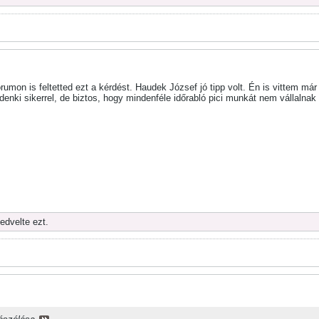
umon is feltetted ezt a kérdést. Haudek József jó tipp volt. Én is vittem már
enki sikerrel, de biztos, hogy mindenféle időrabló pici munkát nem vállalnak 
edvelte ezt.