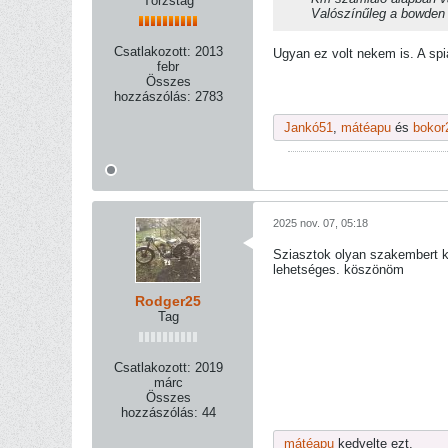
Törzstag
Valószínűleg a bowden 
Csatlakozott:
2013
Ugyan ez volt nekem is. A spi
febr
Összes
hozzászólás:
2783
Jankó51
,
mátéapu
és
bokor
2025 nov. 07, 05:18
Sziasztok olyan szakembert ke
lehetséges. köszönöm
Rodger25
Tag
Csatlakozott:
2019
márc
Összes
hozzászólás:
44
mátéapu
kedvelte ezt.