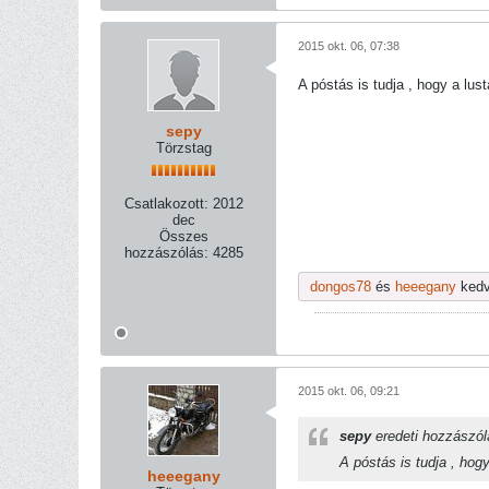
2015 okt. 06, 07:38
A póstás is tudja , hogy a lus
sepy
Törzstag
Csatlakozott:
2012
dec
Összes
hozzászólás:
4285
dongos78
és
heeegany
kedv
2015 okt. 06, 09:21
sepy
eredeti hozzászó
A póstás is tudja , hog
heeegany