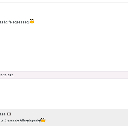
taság félegészség!
elte ezt.
lása
y a lustaság félegészség!