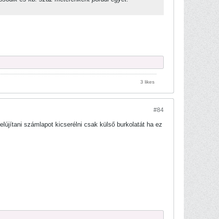
3 likes
#84
lújítani számlapot kicserélni csak külső burkolatát ha ez