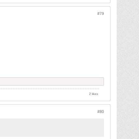
#79
2 likes
#80