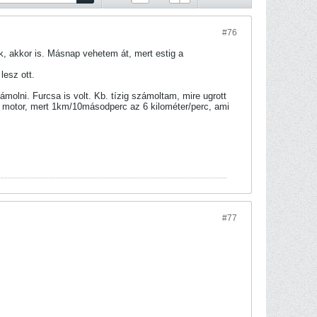
#76
nk, akkor is. Másnap vehetem át, mert estig a
lesz ott.
lni. Furcsa is volt. Kb. tízig számoltam, mire ugrott
 a motor, mert 1km/10másodperc az 6 kilométer/perc, ami
#77