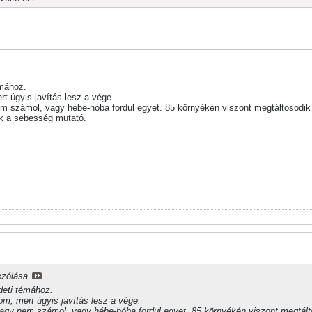
émához.
t úgyis javítás lesz a vége.
 számol, vagy hébe-hóba fordul egyet. 85 környékén viszont megtáltosodik 
ik a sebesség mutató.
szólása
deti témához.
m, mert úgyis javítás lesz a vége.
gy nem számol, vagy hébe-hóba fordul egyet. 85 környékén viszont megtálto