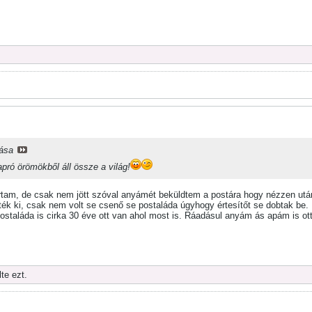
lása
pró örömökből áll össze a világ!
tam, de csak nem jött szóval anyámét beküldtem a postára hogy nézzen után
ék ki, csak nem volt se csenő se postaláda úgyhogy értesítőt se dobtak be.
taláda is cirka 30 éve ott van ahol most is. Ráadásul anyám ás apám is otth
te ezt.