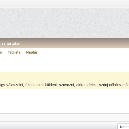
riss tartalom
ás
Taglista
Naptár
vagy válaszolni, üzeneteket küldeni, szavazni, akkor kérlek, szánj néhány m