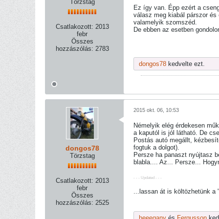
Törzstag
Ez így van. Épp ezért a csen
válasz meg kiabál párszor és 
valamelyik szomszéd.
Csatlakozott:
2013
De ebben az esetben gondolom
febr
Összes
hozzászólás:
2783
dongos78
kedvelte ezt.
2015 okt. 06, 10:53
Némelyik elég érdekesen műkö
a kaputól is jól látható. De cs
Postás autó megállt, kézbesítő
fogtuk a dolgot).
dongos78
Persze ha panaszt nyújtasz be
Törzstag
blabla.... Az... Persze... Ho
- - - Updated - - -
Csatlakozott:
2013
febr
...lassan át is költözhetünk a
Összes
hozzászólás:
2525
heeegany
és
Fergusson
kedv