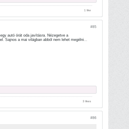
1 like
#85
 egy autó órát oda javításra. Nézegetve a
el. Sajnos a mai világban abból nem lehet megélni...
3 likes
#86