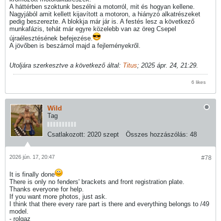
A háttérben szoktunk beszélni a motorról, mit és hogyan kellene.
Nagyjából amit kellett kijavított a motoron, a hiányzó alkatrészeket
pedig beszerezte. A blokkja már jár is. A festés lesz a következő
munkafázis, tehát már egyre közelebb van az öreg Csepel
újraélesztésének befejezése.
A jövőben is beszámol majd a fejleményekről.
Utoljára szerkesztve a következő által:
Titus
;
2025 ápr. 24, 21:29
.
6 likes
Wild
Tag
Csatlakozott:
2020 szept
Összes hozzászólás:
48
2026 jún. 17, 20:47
#78
It is finally done
There is only no fenders' brackets and front registration plate.
Thanks everyone for help.
If you want more photos, just ask.
I think that there every rare part is there and everything belongs to /49
model.
- rolgaz