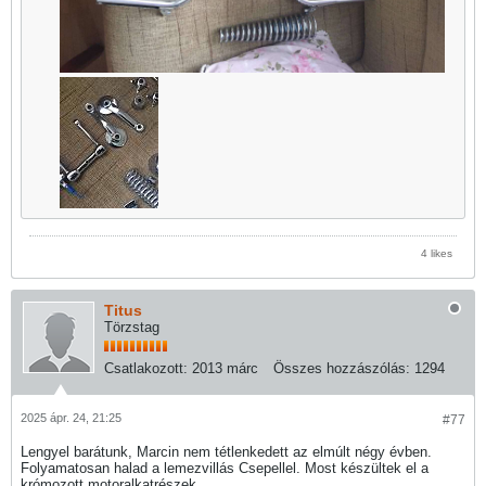
4 likes
Titus
Törzstag
Csatlakozott:
2013 márc
Összes hozzászólás:
1294
2025 ápr. 24, 21:25
#77
Lengyel barátunk, Marcin nem tétlenkedett az elmúlt négy évben.
Folyamatosan halad a lemezvillás Csepellel. Most készültek el a
krómozott motoralkatrészek.