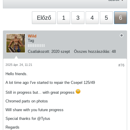
Előző
1
3
4
5
6
Wild
Tag
Csatlakozott:
2020 szept
Összes hozzászólás:
48
2025 ápr. 24, 11:21
#76
Hello friends.
A lot time ago I've started to repair the Csepel 125/49
Still in progress but... with great progress
Chromed parts on photos
Will share with you future progress
Special thanks for @Tytus
Regards