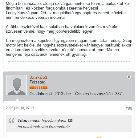
Még a benzincsapot akarja szivárgásmentessé tenni, a porlasztót kell
finomítani, és közben forgalomba szeretné helyezni
Lengyelországban. Ott ez megoldható egy papír és ismert előélettel
nem rendelkező veterán motornál.
A többi részletével kapcsolatban ha valakinek van észrevétele
szívesen venné, hogy még jobb/eredetibb legyen.
Én megnéztem a képeket. Így egyben magam sem láttam eddig. Szép
motor lett belőle, de hogyha észrevételeket vár lengyel barátunk akkor
én a kormány kezelőszerveket rögzítő csavarokat írom. Mintha
hengeres fejű csavarok lennének ott gyárilag.
Jankó51
Törzstag
Csatlakozott:
2013 dec
Összes hozzászólás:
387
2026 jún. 18, 07:27
#80
Titus
eredeti hozzászólása
ha valakinek van észrevétele