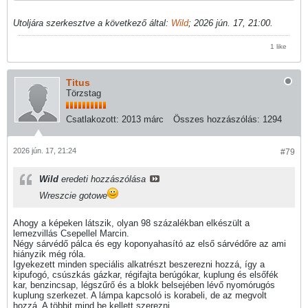
Utoljára szerkesztve a következő által:
Wild
;
2026 jún. 17, 21:00
.
1 like
Titus
Törzstag
Csatlakozott:
2013 márc
Összes hozzászólás:
1294
2026 jún. 17, 21:24
#79
Wild
eredeti hozzászólása
Wreszcie gotowe
Ahogy a képeken látszik, olyan 98 százalékban elkészült a
lemezvillás Csepellel Marcin.
Négy sárvédő pálca és egy koponyahasító az első sárvédőre az ami
hiányzik még róla.
Igyekezett minden speciális alkatrészt beszerezni hozzá, így a
kipufogó, csúszkás gázkar, régifajta berúgókar, kuplung és elsőfék
kar, benzincsap, légszűrő és a blokk belsejében lévő nyomórugós
kuplung szerkezet. A lámpa kapcsoló is korabeli, de az megvolt
hozzá. A többit mind be kellett szerezni.