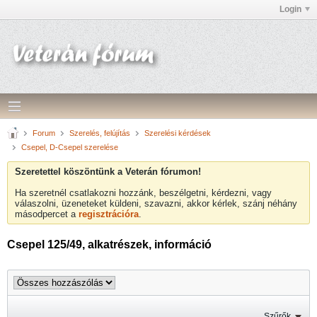
Login
Forum
Szerelés, felújítás
Szerelési kérdések
Csepel, D-Csepel szerelése
Szeretettel köszöntünk a Veterán fórumon!
Ha szeretnél csatlakozni hozzánk, beszélgetni, kérdezni, vagy
válaszolni, üzeneteket küldeni, szavazni, akkor kérlek, szánj néhány
másodpercet a
regisztrációra
.
Csepel 125/49, alkatrészek, információ
Szűrők