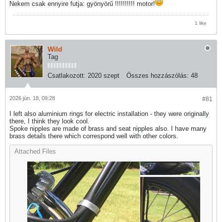
Nekem csak ennyire futja: gyönyörű !!!!!!!!!! motor!
1 like
Wild
Tag
Csatlakozott:
2020 szept
Összes hozzászólás:
48
2026 jún. 18, 09:28
#81
I left also aluminium rings for electric installation - they were originally
there, I think they look cool.
Spoke nipples are made of brass and seat nipples also. I have many
brass details there which correspond well with other colors.
Attached Files