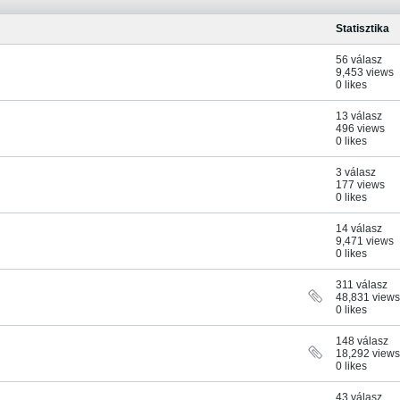
Statisztika
56 válasz
9,453 views
0 likes
13 válasz
496 views
0 likes
3 válasz
177 views
0 likes
14 válasz
9,471 views
0 likes
311 válasz
48,831 views
0 likes
148 válasz
18,292 views
0 likes
43 válasz