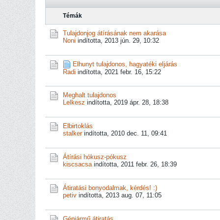
Témák
Tulajdonjog átírásának nem akarása
Noni
indította,
2013 jún. 29, 10:32
Elhunyt tulajdonos, hagyatéki eljárás
Radi
indította,
2021 febr. 16, 15:22
Meghalt tulajdonos
Lelkesz
indította,
2019 ápr. 28, 18:38
Elbirtoklás
stalker
indította,
2010 dec. 11, 09:41
Átírási hókusz-pókusz
kiscsacsa
indította,
2011 febr. 26, 18:39
Átiratási bonyodalmak, kérdés! :)
petiv
indította,
2013 aug. 07, 11:05
Gépjármű átiratás