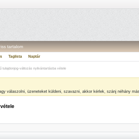
riss tartalom
ás
Taglista
Naptár
tulajdonjog-változás nyilvántartásba vétele
vagy válaszolni, üzeneteket küldeni, szavazni, akkor kérlek, szánj néhány m
vétele