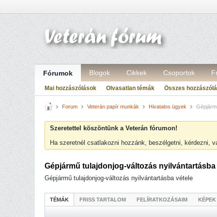
Blogok
Cikkek
Csoportok
F
Fórumok
Mai hozzászólások
Olvasatlan témák
Összes hozzászól
Forum
Veterán papír munkák
Hivatalos ügyek
Gépjármű 
Szeretettel köszöntünk a Veterán fórumon!
Ha szeretnél csatlakozni hozzánk, beszélgetni, kérdezni, 
Gépjármű tulajdonjog-változás nyilvántartásba 
Gépjármű tulajdonjog-változás nyilvántartásba vétele
TÉMÁK
FRISS TARTALOM
FELÍRATKOZÁSAIM
KÉPEK