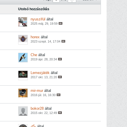
Utolsó hozzászólás
nyuszifül
által
2025 máj. 29, 19:59
horex
által
2023 szept. 14, 17:04
Che
által
2019 ápr. 28, 20:34
Lemezjáték
által
2017 okt. 13, 21:20
mir-mur
által
2016 júl. 16, 16:30
bokor28
által
2015 okt. 22, 12:49
-t5-
által