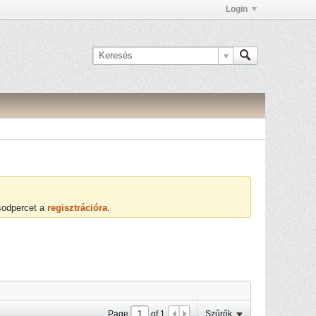
Login
ásodpercet a
regisztrációra
.
Page
of
1
Szűrők