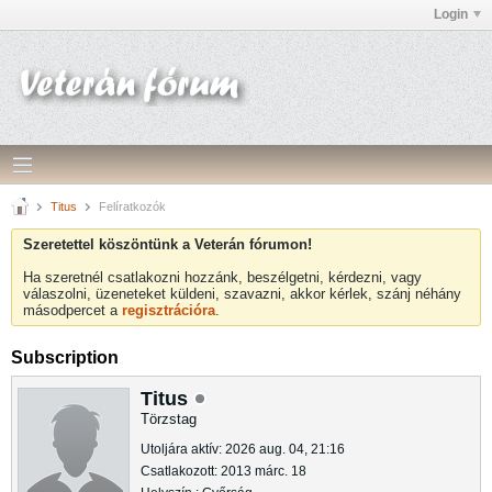
Login
Titus
Felíratkozók
Szeretettel köszöntünk a Veterán fórumon!
Ha szeretnél csatlakozni hozzánk, beszélgetni, kérdezni, vagy
válaszolni, üzeneteket küldeni, szavazni, akkor kérlek, szánj néhány
másodpercet a
regisztrációra
.
Subscription
Titus
Törzstag
Utoljára aktív: 2026 aug. 04, 21:16
Csatlakozott: 2013 márc. 18