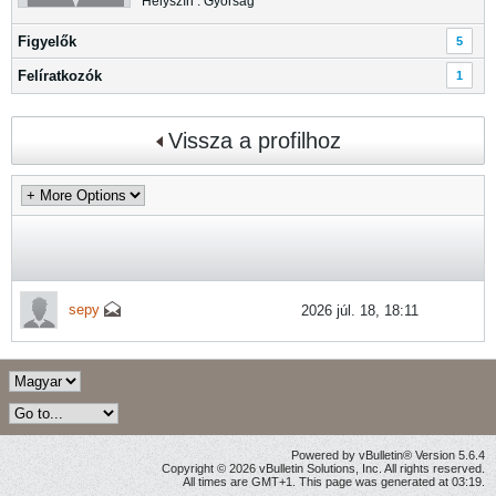
Helyszín : Győrság
Figyelők
5
Felíratkozók
1
Vissza a profilhoz
sepy
2026 júl. 18, 18:11
Powered by vBulletin® Version 5.6.4
Copyright © 2026 vBulletin Solutions, Inc. All rights reserved.
All times are GMT+1. This page was generated at 03:19.