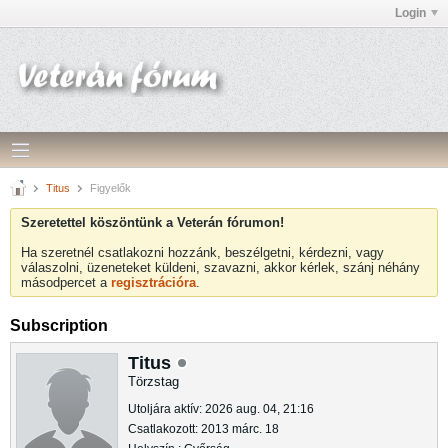
Login
Titus
Figyelők
Szeretettel köszöntünk a Veterán fórumon!
Ha szeretnél csatlakozni hozzánk, beszélgetni, kérdezni, vagy
válaszolni, üzeneteket küldeni, szavazni, akkor kérlek, szánj néhány
másodpercet a
regisztrációra
.
Subscription
Titus
Törzstag
Utoljára aktív: 2026 aug. 04, 21:16
Csatlakozott: 2013 márc. 18