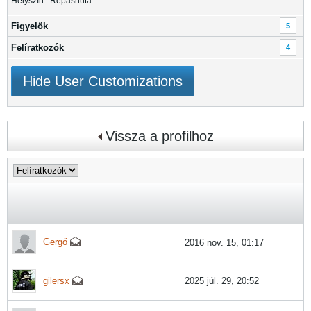
Helyszín : Répáshuta
Figyelők
5
Felíratkozók
4
Hide User Customizations
Vissza a profilhoz
Gergő
2016 nov. 15, 01:17
gilersx
2025 júl. 29, 20:52