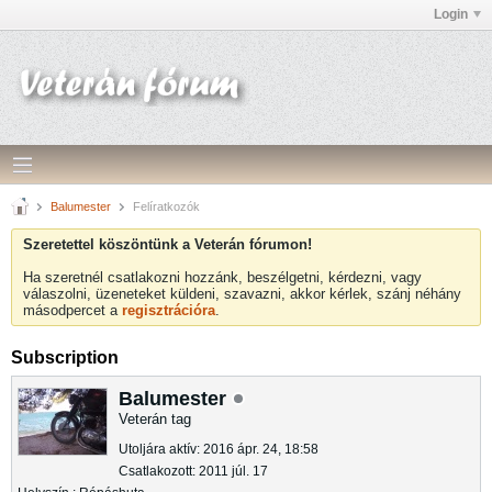
Login
Balumester
Felíratkozók
Szeretettel köszöntünk a Veterán fórumon!
Ha szeretnél csatlakozni hozzánk, beszélgetni, kérdezni, vagy
válaszolni, üzeneteket küldeni, szavazni, akkor kérlek, szánj néhány
másodpercet a
regisztrációra
.
Subscription
Balumester
Veterán tag
Utoljára aktív: 2016 ápr. 24, 18:58
Csatlakozott: 2011 júl. 17