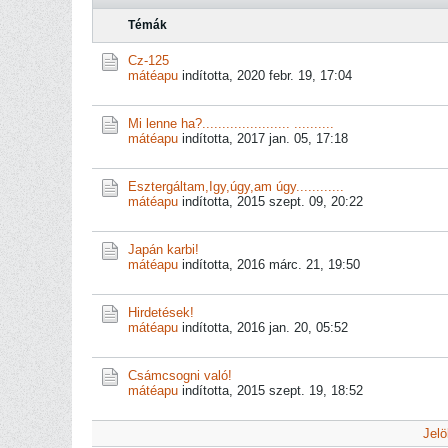
Témák
Cz-125
mátéapu
indította,
2020 febr. 19, 17:04
Mi lenne ha?...................... ..........
mátéapu
indította,
2017 jan. 05, 17:18
Esztergáltam,Igy,úgy,am úgy............
mátéapu
indította,
2015 szept. 09, 20:22
Japán karbi!
mátéapu
indította,
2016 márc. 21, 19:50
Hirdetések!
mátéapu
indította,
2016 jan. 20, 05:52
Csámcsogni való!
mátéapu
indította,
2015 szept. 19, 18:52
Jelö