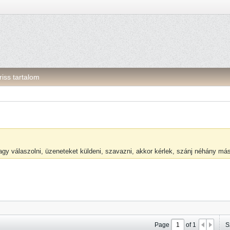
riss tartalom
vagy válaszolni, üzeneteket küldeni, szavazni, akkor kérlek, szánj néhány m
Page
of
1
S