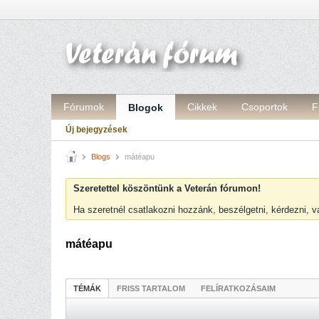
Fórumok
Cikkek
Csoportok
F
Blogok
Új bejegyzések
Blogs
mátéapu
Szeretettel köszöntünk a Veterán fórumon!
Ha szeretnél csatlakozni hozzánk, beszélgetni, kérdezni, 
mátéapu
TÉMÁK
FRISS TARTALOM
FELÍRATKOZÁSAIM