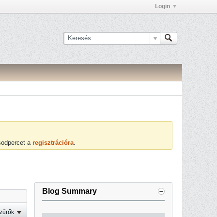
Login
ásodpercet a
regisztrációra
.
Blog Summary
zűrők