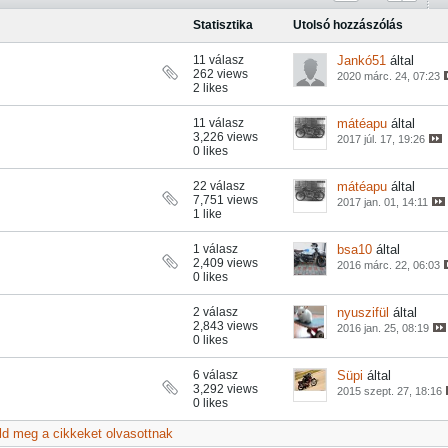
Statisztika
Utolsó hozzászólás
11 válasz
Jankó51
által
262 views
2020 márc. 24, 07:23
2 likes
11 válasz
mátéapu
által
3,226 views
2017 júl. 17, 19:26
0 likes
22 válasz
mátéapu
által
7,751 views
2017 jan. 01, 14:11
1 like
1 válasz
bsa10
által
2,409 views
2016 márc. 22, 06:03
0 likes
2 válasz
nyuszifül
által
2,843 views
2016 jan. 25, 08:19
0 likes
6 válasz
Süpi
által
3,292 views
2015 szept. 27, 18:16
0 likes
ld meg a cikkeket olvasottnak