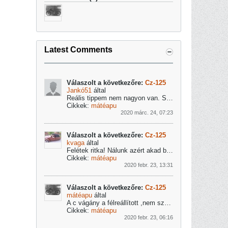
Latest Comments
Válaszolt a következőre:
Cz-125
Jankó51
által
Reális tippem nem nagyon van.
Szivesen megnézném majd az általad felújított állapotban persze, így csak biztatni tudlak (kibicnek tudod...),...
Cikkek:
mátéapu
2020 márc. 24, 07:23
Válaszolt a következőre:
Cz-125
kvaga
által
Felétek ritka! Nálunk azért akad belőle....
Cikkek:
mátéapu
2020 febr. 23, 13:31
Válaszolt a következőre:
Cz-125
mátéapu
által
A c vágány a félreállított ,nem számontartott dolgokat jelenti.....Ha a kedvenc motoromat ,nincs lehetőségem kedvemre javítani:ebbe az állag...
Cikkek:
mátéapu
2020 febr. 23, 06:16