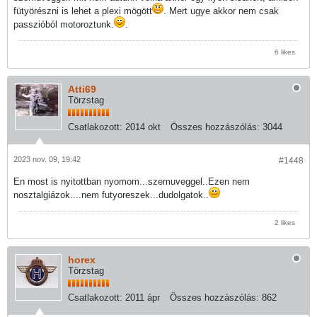
fütyörészni is lehet a plexi mögött
. Mert ugye akkor nem csak
passzióból motoroztunk.
.
6 likes
Atti69
Törzstag
Csatlakozott:
2014 okt
Összes hozzászólás:
3044
2023 nov. 09, 19:42
#1448
En most is nyitottban nyomom...szemuveggel..Ezen nem
nosztalgiázok....nem futyoreszek...dudolgatok..
2 likes
horex
Törzstag
Csatlakozott:
2011 ápr
Összes hozzászólás:
862