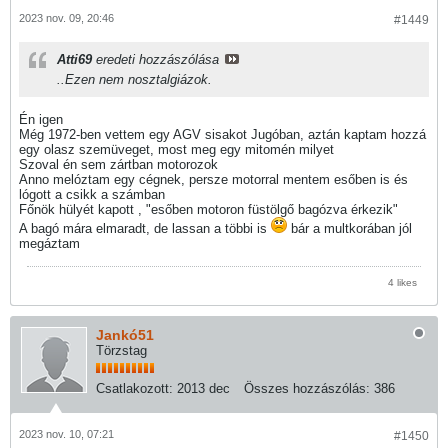
2023 nov. 09, 20:46
#1449
Atti69
eredeti hozzászólása
..Ezen nem nosztalgiázok.
Én igen
Még 1972-ben vettem egy AGV sisakot Jugóban, aztán kaptam hozzá
egy olasz szemüveget, most meg egy mitomén milyet
Szoval én sem zártban motorozok
Anno melóztam egy cégnek, persze motorral mentem esőben is és
lógott a csikk a számban
Főnök hülyét kapott , "esőben motoron füstölgő bagózva érkezik"
A bagó mára elmaradt, de lassan a többi is
bár a multkorában jól
megáztam
4 likes
Jankó51
Törzstag
Csatlakozott:
2013 dec
Összes hozzászólás:
386
2023 nov. 10, 07:21
#1450