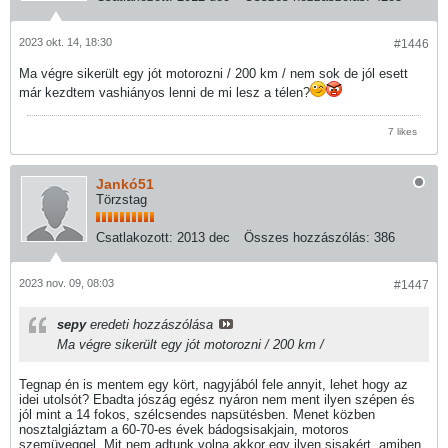
2023 okt. 14, 18:30
#1446
Ma végre sikerült egy jót motorozni / 200 km / nem sok de jól esett
már kezdtem vashiányos lenni de mi lesz a télen?
7 likes
Jankó51
Törzstag
Csatlakozott:
2013 dec
Összes hozzászólás:
386
2023 nov. 09, 08:03
#1447
sepy
eredeti hozzászólása
Ma végre sikerült egy jót motorozni / 200 km /
Tegnap én is mentem egy kört, nagyjából fele annyit, lehet hogy az
idei utolsót? Ebadta jószág egész nyáron nem ment ilyen szépen és
jól mint a 14 fokos, szélcsendes napsütésben. Menet közben
nosztalgiáztam a 60-70-es évek bádogsisakjain, motoros
szemüveggel. Mit nem adtunk volna akkor egy ilyen sisakért, amiben