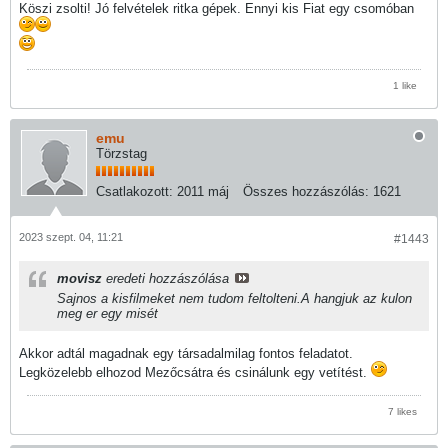
Köszi zsolti! Jó felvételek ritka gépek. Ennyi kis Fiat egy csomóban
1 like
emu
Törzstag
Csatlakozott:
2011 máj
Összes hozzászólás:
1621
2023 szept. 04, 11:21
#1443
movisz
eredeti hozzászólása
Sajnos a kisfilmeket nem tudom feltolteni.A hangjuk az kulon
meg er egy misét
Akkor adtál magadnak egy társadalmilag fontos feladatot.
Legközelebb elhozod Mezőcsátra és csinálunk egy vetítést.
7 likes