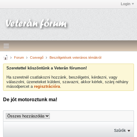
Login
Forum
Csevegő
Beszélgetések veterános témákról
Szeretettel köszöntünk a Veterán fórumon!
Ha szeretnél csatlakozni hozzánk, beszélgetni, kérdezni, vagy
válaszolni, üzeneteket küldeni, szavazni, akkor kérlek, szánj néhány
másodpercet a
regisztrációra
.
De jót motoroztunk ma!
Szűrők