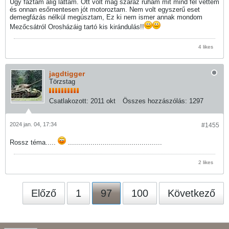
Úgy fáztam alig láttam. Ott volt mág száraz ruhám mit mind fel vettem
és onnan esőmentesen jót motoroztam. Nem volt egyszerű eset
demegfázás nélkül megúsztam, Ez ki nem ismer annak mondom
Mezőcsátról Orosházáig tartó kis kirándulás!!
4 likes
jagdtigger
Törzstag
Csatlakozott:
2011 okt
Összes hozzászólás:
1297
2024 jan. 04, 17:34
#1455
Rossz téma.....
..............................................
2 likes
Előző
1
97
100
Következő