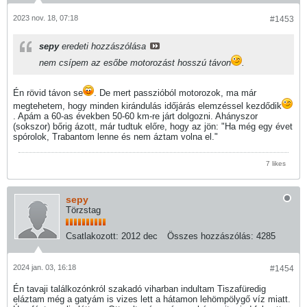
2023 nov. 18, 07:18
#1453
sepy
eredeti hozzászólása
nem csípem az esőbe motorozást hosszú távon
.
Én rövid távon se
. De mert passzióból motorozok, ma már
megtehetem, hogy minden kirándulás időjárás elemzéssel kezdődik
. Apám a 60-as években 50-60 km-re járt dolgozni. Ahányszor
(sokszor) bőrig ázott, már tudtuk előre, hogy az jön: "Ha még egy évet
spórolok, Trabantom lenne és nem áztam volna el."
7 likes
sepy
Törzstag
Csatlakozott:
2012 dec
Összes hozzászólás:
4285
2024 jan. 03, 16:18
#1454
Én tavaji találkozónkról szakadó viharban indultam Tiszafüredig
eláztam még a gatyám is vizes lett a hátamon lehömpölygő víz miatt.