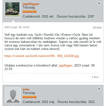
jagdtigger
Törzstag
Csatlakozott:
2011 okt
Összes hozzászólás:
1297
2023 szept. 09, 19:42
#1444
Volt egy karikám ma, Győr->Somlói Vár->Enese->Győr. Nem túl
hosszú de nem volt többhöz kedvem miután a várhoz gyalog mentem
fel motoros bakancsban és nadrágban. Sajnos az oda vezető út le volt
zárva egy sorompóval :/ (és nem murva volt vagy föld hanem beton
szóval sok kárt se tudtam volna okozni).
https://content.section9.me/im/vf/IM...909_141500.jpg
Utoljára szerkesztve a következő által:
jagdtigger
;
2023 szept. 09,
21:03
.
4 likes
emu
Törzstag
Csatlakozott:
2011 máj
Összes hozzászólás:
1621