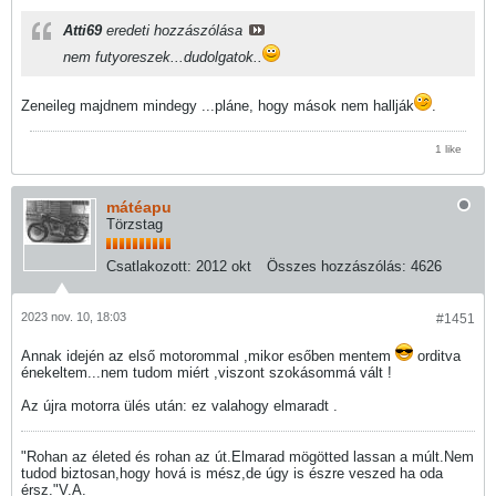
Atti69
eredeti hozzászólása
nem futyoreszek...dudolgatok..
Zeneileg majdnem mindegy ...pláne, hogy mások nem hallják
.
1 like
mátéapu
Törzstag
Csatlakozott:
2012 okt
Összes hozzászólás:
4626
2023 nov. 10, 18:03
#1451
Annak idején az első motorommal ,mikor esőben mentem
orditva
énekeltem...nem tudom miért ,viszont szokásommá vált !
Az újra motorra ülés után: ez valahogy elmaradt .
"Rohan az életed és rohan az út.Elmarad mögötted lassan a múlt.Nem
tudod biztosan,hogy hová is mész,de úgy is észre veszed ha oda
érsz."V.A.