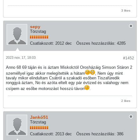
3 likes
sepy
Törzstag
Csatlakozott:
2012 dec
Összes hozzászólás:
4285
2023 nov. 17, 18:03
#1452
Anno 68 69 táján és is áztam Miskolctól Orosházáig Simson Stáron 2
személlyel igaz akkor melegítették a hátam
, Nem úgy mint
tavaly mikor elindultam Csátról a szakadó esőben Tiszafüredik
ronggyá áztam, No és azóta eltelt egy pár évtized és valahogy nem
csípem az esőbe motorozást hosszú távon
.
2 likes
Jankó51
Törzstag
Csatlakozott:
2013 dec
Összes hozzászólás:
386