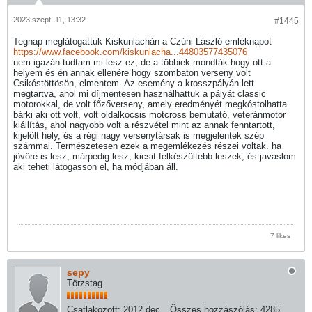
2023 szept. 11, 13:32
#1445
Tegnap meglátogattuk Kiskunlachán a Czúni László emléknapot
https://www.facebook.com/kiskunlacha...44803577435076
nem igazán tudtam mi lesz ez, de a többiek mondták hogy ott a
helyem és én annak ellenére hogy szombaton verseny volt
Csikóstöttösön, elmentem. Az esemény a krosszpályán lett
megtartva, ahol mi díjmentesen használhattuk a pályát classic
motorokkal, de volt főzőverseny, amely eredményét megkóstolhatta
bárki aki ott volt, volt oldalkocsis motcross bemutató, veteránmotor
kiállítás, ahol nagyobb volt a részvétel mint az annak fenntartott,
kijelölt hely, és a régi nagy versenytársak is megjelentek szép
számmal. Természetesen ezek a megemlékezés részei voltak. ha
jövőre is lesz, márpedig lesz, kicsit felkészültebb leszek, és javaslom
aki teheti látogasson el, ha módjában áll.
7 likes
sepy
Törzstag
Csatlakozott:
2012 dec
Összes hozzászólás:
4285