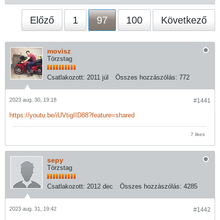
Előző
1
97
100
Következő
movisz
Törzstag
Csatlakozott:
2011 júl
Összes hozzászólás:
772
2023 aug. 30, 19:18
#1441
https://youtu.be/iUVtigIID88?feature=shared
7 likes
sepy
Törzstag
Csatlakozott:
2012 dec
Összes hozzászólás:
4285
2023 aug. 31, 19:42
#1442