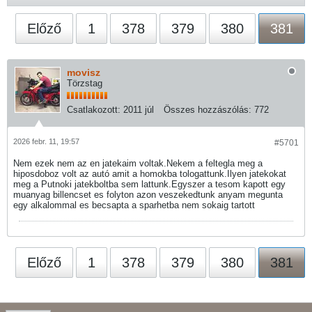
Előző
1
378
379
380
381
movisz
Törzstag
Csatlakozott:
2011 júl
Összes hozzászólás:
772
2026 febr. 11, 19:57
#5701
Nem ezek nem az en jatekaim voltak.Nekem a feltegla meg a
hiposdoboz volt az autó amit a homokba tologattunk.Ilyen jatekokat
meg a Putnoki jatekboltba sem lattunk.Egyszer a tesom kapott egy
muanyag billencset es folyton azon veszekedtunk anyam megunta
egy alkalommal es becsapta a sparhetba nem sokaig tartott
Előző
1
378
379
380
381