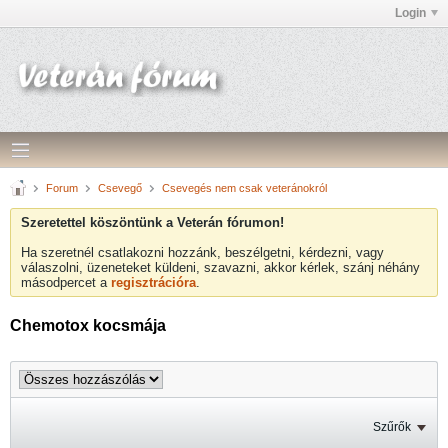
Login
Forum
Csevegő
Csevegés nem csak veteránokról
Szeretettel köszöntünk a Veterán fórumon!
Ha szeretnél csatlakozni hozzánk, beszélgetni, kérdezni, vagy
válaszolni, üzeneteket küldeni, szavazni, akkor kérlek, szánj néhány
másodpercet a
regisztrációra
.
Chemotox kocsmája
Szűrők