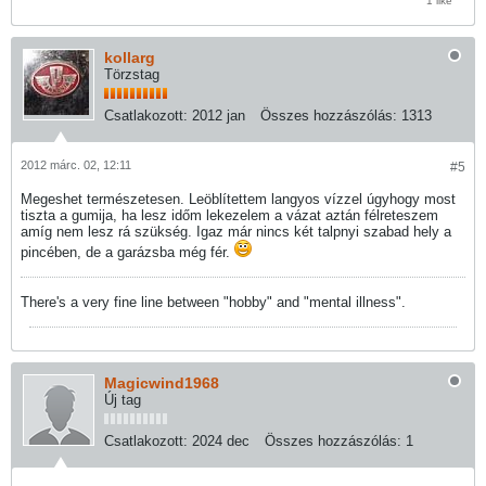
1 like
kollarg
Törzstag
Csatlakozott:
2012 jan
Összes hozzászólás:
1313
2012 márc. 02, 12:11
#5
Megeshet természetesen. Leöblítettem langyos vízzel úgyhogy most
tiszta a gumija, ha lesz időm lekezelem a vázat aztán félreteszem
amíg nem lesz rá szükség. Igaz már nincs két talpnyi szabad hely a
pincében, de a garázsba még fér.
There's a very fine line between "hobby" and "mental illness".
Magicwind1968
Új tag
Csatlakozott:
2024 dec
Összes hozzászólás:
1