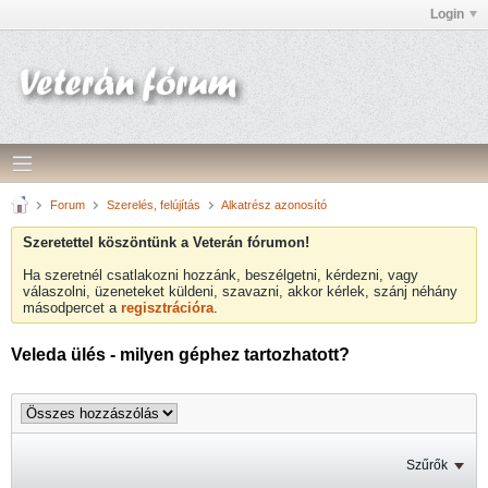
Login
Forum
Szerelés, felújítás
Alkatrész azonosító
Szeretettel köszöntünk a Veterán fórumon!
Ha szeretnél csatlakozni hozzánk, beszélgetni, kérdezni, vagy
válaszolni, üzeneteket küldeni, szavazni, akkor kérlek, szánj néhány
másodpercet a
regisztrációra
.
Veleda ülés - milyen géphez tartozhatott?
Szűrők