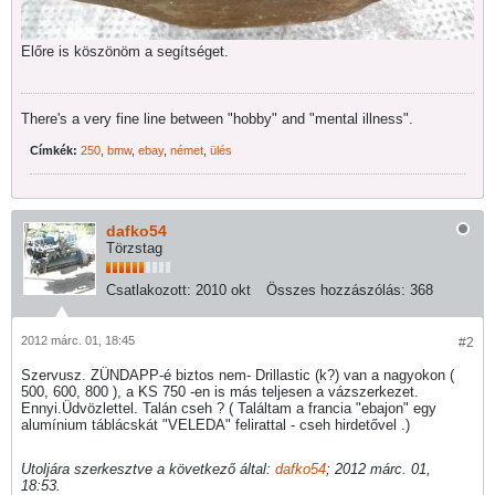
Előre is köszönöm a segítséget.
There's a very fine line between "hobby" and "mental illness".
Címkék:
250
,
bmw
,
ebay
,
német
,
ülés
dafko54
Törzstag
Csatlakozott:
2010 okt
Összes hozzászólás:
368
2012 márc. 01, 18:45
#2
Szervusz. ZÜNDAPP-é biztos nem- Drillastic (k?) van a nagyokon (
500, 600, 800 ), a KS 750 -en is más teljesen a vázszerkezet.
Ennyi.Üdvözlettel. Talán cseh ? ( Találtam a francia "ebajon" egy
alumínium táblácskát "VELEDA" felirattal - cseh hirdetővel .)
Utoljára szerkesztve a következő által:
dafko54
;
2012 márc. 01,
18:53
.