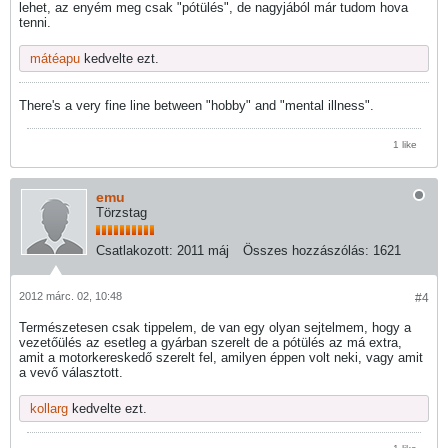
lehet, az enyém meg csak "pótülés", de nagyjából már tudom hova
tenni.
mátéapu
kedvelte ezt.
There's a very fine line between "hobby" and "mental illness".
1 like
emu
Törzstag
Csatlakozott:
2011 máj
Összes hozzászólás:
1621
2012 márc. 02, 10:48
#4
Természetesen csak tippelem, de van egy olyan sejtelmem, hogy a
vezetőülés az esetleg a gyárban szerelt de a pótülés az má extra,
amit a motorkereskedő szerelt fel, amilyen éppen volt neki, vagy amit
a vevő választott.
kollarg
kedvelte ezt.