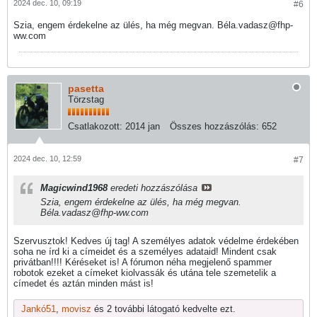
2024 dec. 10, 09:19
#6
Szia, engem érdekelne az ülés, ha még megvan. Béla.vadasz@fhp-
ww.com
pasetta
Törzstag
Csatlakozott:
2014 jan
Összes hozzászólás:
652
2024 dec. 10, 12:59
#7
Magicwind1968
eredeti hozzászólása
Szia, engem érdekelne az ülés, ha még megvan.
Béla.vadasz@fhp-ww.com
Szervusztok! Kedves új tag! A személyes adatok védelme érdekében
soha ne írd ki a címeidet és a személyes adataid! Mindent csak
privátban!!!! Kéréseket is! A fórumon néha megjelenő spammer
robotok ezeket a címeket kiolvassák és utána tele szemetelik a
címedet és aztán minden mást is!
Jankó51
,
movisz
és 2 további látogató kedvelte ezt.