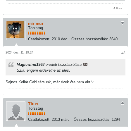
4 likes
mir-mur
Törzstag
Csatlakozott:
2010 dec
Összes hozzászólás:
3640
2024 dec. 11, 19:24
#8
Magicwind1968
eredeti hozzászólása
Szia, engem érdekelne az ülés,
Sajnos Kollár Gabi társunk, már évek óta nem aktív.
Titus
Törzstag
Csatlakozott:
2013 márc
Összes hozzászólás:
1294