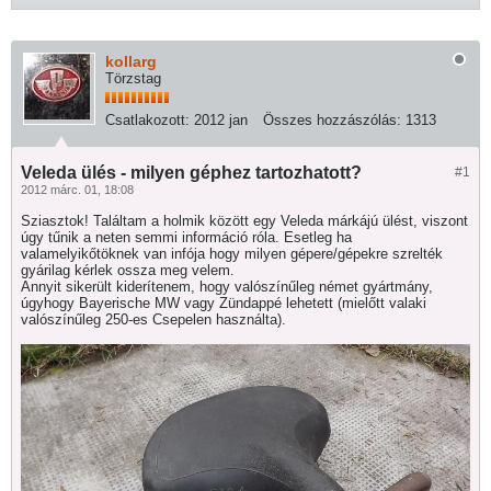
kollarg
Törzstag
Csatlakozott:
2012 jan
Összes hozzászólás:
1313
Veleda ülés - milyen géphez tartozhatott?
#1
2012 márc. 01, 18:08
Sziasztok! Találtam a holmik között egy Veleda márkájú ülést, viszont
úgy tűnik a neten semmi információ róla. Esetleg ha
valamelyikőtöknek van infója hogy milyen gépere/gépekre szrelték
gyárilag kérlek ossza meg velem.
Annyit sikerült kiderítenem, hogy valószínűleg német gyártmány,
úgyhogy Bayerische MW vagy Zündappé lehetett (mielőtt valaki
valószínűleg 250-es Csepelen használta).