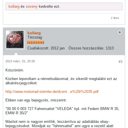
kollarg
és
soveny
kedvelte ezt.
2 likes
kollarg
Törzstag
Csatlakozott:
2012 jan
Összes hozzászólás:
1313
2012 márc. 01, 20:26
#3
Köszönöm.
Közben leporoltam a némettudásomat, és sikerült megtalálni ezt az
alkatrészjegyzéket:
http://www.motorrad-stemler.de/dcent...e%20r%2035.pdf
Ebben van egy bejegyzés, miszerint:
"00 00 0 003 727 Fahrersattel "VELEDA" kpl. mit Federn BMW R 35,
EMW R 35/2"
Máshol nem is nagyon említik, leszámítva az adattáblás ebay-
bejegyzéseket. Mondjuk ez "fahrersattel" ami ugye a vezető alatt