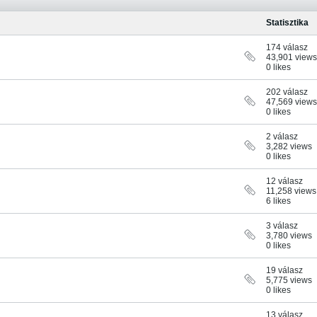
Statisztika
174 válasz
43,901 views
0 likes
202 válasz
47,569 views
0 likes
2 válasz
3,282 views
0 likes
12 válasz
11,258 views
6 likes
3 válasz
3,780 views
0 likes
19 válasz
5,775 views
0 likes
13 válasz