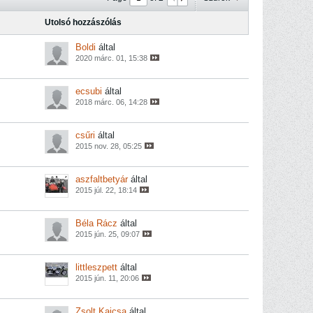
Utolsó hozzászólás
Boldi
által
2020 márc. 01, 15:38
ecsubi
által
2018 márc. 06, 14:28
csűri
által
2015 nov. 28, 05:25
aszfaltbetyár
által
2015 júl. 22, 18:14
Béla Rácz
által
2015 jún. 25, 09:07
littleszpett
által
2015 jún. 11, 20:06
Zsolt Kajcsa
által