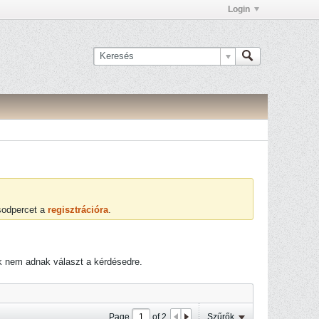
Login
ásodpercet a
regisztrációra
.
ők nem adnak választ a kérdésedre.
Page
of
2
Szűrők