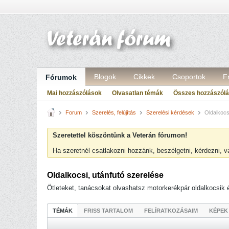
Blogok
Cikkek
Csoportok
F
Fórumok
Mai hozzászólások
Olvasatlan témák
Összes hozzászól
Forum
Szerelés, felújítás
Szerelési kérdések
Oldalkocsi
Szeretettel köszöntünk a Veterán fórumon!
Ha szeretnél csatlakozni hozzánk, beszélgetni, kérdezni, 
Oldalkocsi, utánfutó szerelése
Ötleteket, tanácsokat olvashatsz motorkerékpár oldalkocsik 
TÉMÁK
FRISS TARTALOM
FELÍRATKOZÁSAIM
KÉPEK