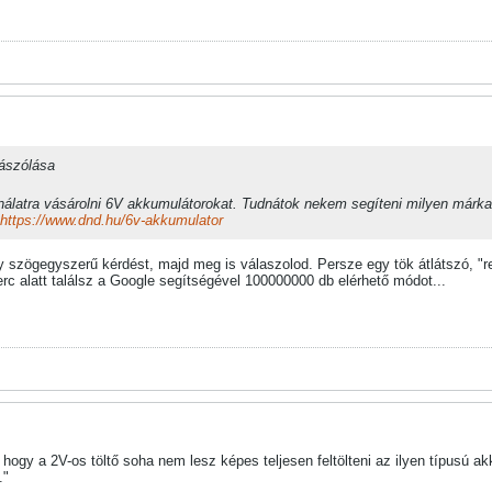
zászólása
latra vásárolni 6V akkumulátorokat. Tudnátok nekem segíteni milyen márka
https://www.dnd.hu/6v-akkumulator
y szögegyszerű kérdést, majd meg is válaszolod. Persze egy tök átlátszó, "re
c alatt találsz a Google segítségével 100000000 db elérhető módot...
hogy a 2V-os töltő soha nem lesz képes teljesen feltölteni az ilyen típusú akk
."