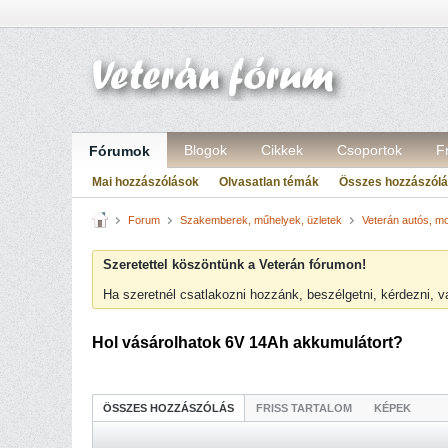
Blogok
Cikkek
Csoportok
F
Fórumok
Mai hozzászólások
Olvasatlan témák
Összes hozzászól
Forum
Szakemberek, műhelyek, üzletek
Veterán autós, mo
Szeretettel köszöntünk a Veterán fórumon!
Ha szeretnél csatlakozni hozzánk, beszélgetni, kérdezni, 
Hol vásárolhatok 6V 14Ah akkumulátort?
ÖSSZES HOZZÁSZÓLÁS
FRISS TARTALOM
KÉPEK