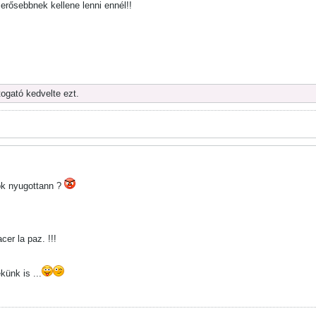
erősebbnek kellene lenni ennél!!
togató kedvelte ezt.
tok nyugottann ?
cer la paz. !!!
ekünk is ...