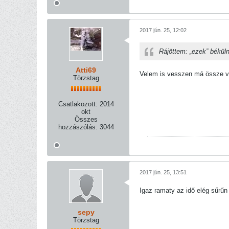
2017 jún. 25, 12:02
Rájöttem: „ezek” béküln
Atti69
Velem is vesszen má össze va
Törzstag
Csatlakozott:
2014
okt
Összes
hozzászólás:
3044
2017 jún. 25, 13:51
Igaz ramaty az idő elég sűrű
sepy
Törzstag