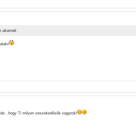
i akarnak.
laki!
n de , hogy Ti milyen veszekedősők vagytok!