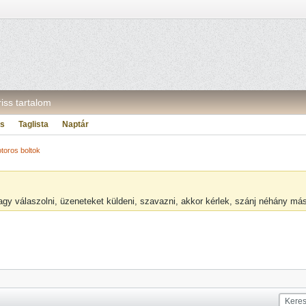
riss tartalom
ás
Taglista
Naptár
toros boltok
vagy válaszolni, üzeneteket küldeni, szavazni, akkor kérlek, szánj néhány m