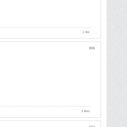
1 like
#66
3 likes