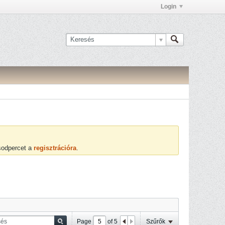
Login
ásodpercet a
regisztrációra
.
Page
of
5
Szűrők