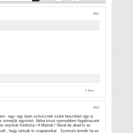
#61
4 likes
#62
m - egy- egy ilyen szóviccnek szánt beszólást úgy is
n is ismerjük egymást. Néha kissé nyersebben fogalmazunk
 az anyósát hordozta / A Mamát / Ifával de akad ki az
ll , hogy tartsák ki csapatunkat . Szomorú lennék ha ez