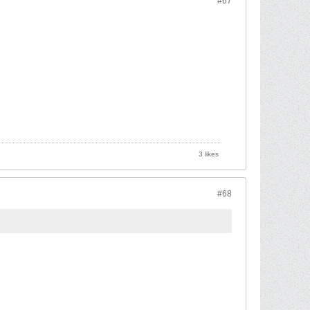
#67
3 likes
#68