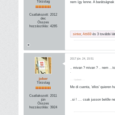
Törzstag
nem így lenne. A barátságnak 
Csatlakozott:
2012
dec
Összes
hozzászólás:
4285
sinter
,
Atti69
és 3 további lá
2017 jún. 24, 15:51
.. mivan ? mivan ? .. nem ...
.
joker
- - - Updated - - -
Törzstag
Me di cuenta, 'ellos' quieren ha
Csatlakozott:
2011
jún
..si ! .... csak jusson belőle n
Összes
hozzászólás:
3924