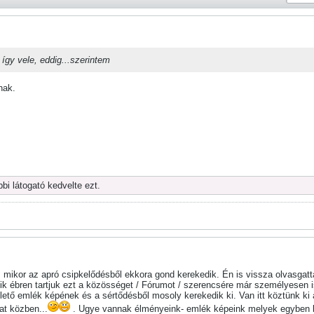
így vele, eddig...szerintem
nak.
bi látogató kedvelte ezt.
mikor az apró csipkelődésből ekkora gond kerekedik. Én is vissza olvasgatta
 kik ébren tartjuk ezt a közösséget / Fórumot / szerencsére már személyese
illető emlék képének és a sértődésből mosoly kerekedik ki. Van itt köztünk ki
lat közben...
. Ugye vannak élményeink- emlék képeink melyek egyben ke