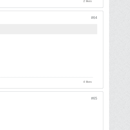
2 likes
#64
4 likes
#65