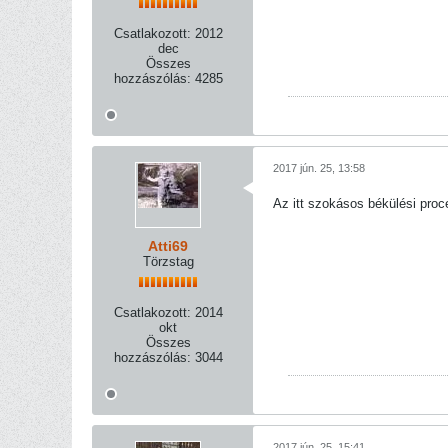
Csatlakozott:
2012
dec
Összes
hozzászólás:
4285
2017 jún. 25, 13:58
Az itt szokásos békülési proc
Atti69
Törzstag
Csatlakozott:
2014
okt
Összes
hozzászólás:
3044
2017 jún. 25, 15:41