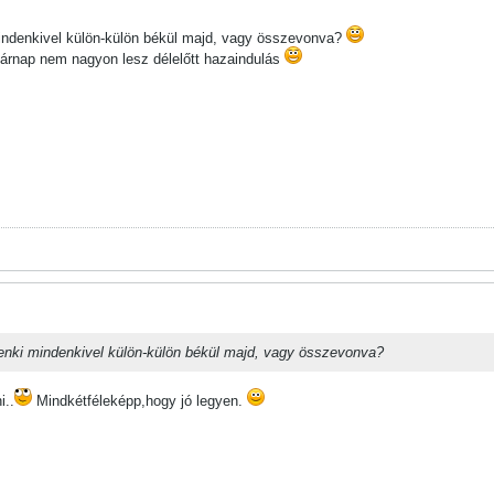
indenkivel külön-külön békül majd, vagy összevonva?
sárnap nem nagyon lesz délelőtt hazaindulás
nki mindenkivel külön-külön békül majd, vagy összevonva?
i..
Mindkétféleképp,hogy jó legyen.