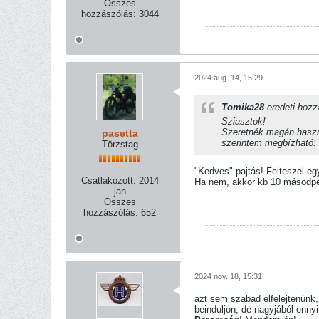
Összes
hozzászólás:
3044
2024 aug. 14, 15:29
Tomika28
eredeti hoz
Sziasztok!
Szeretnék magán haszná
pasetta
szerintem megbízható:
Törzstag
"Kedves" pajtás! Felteszel eg
Csatlakozott:
2014
Ha nem, akkor kb 10 másodper
jan
Összes
hozzászólás:
652
2024 nov. 18, 15:31
azt sem szabad elfelejtenünk, 
beinduljon, de nagyjából ennyi