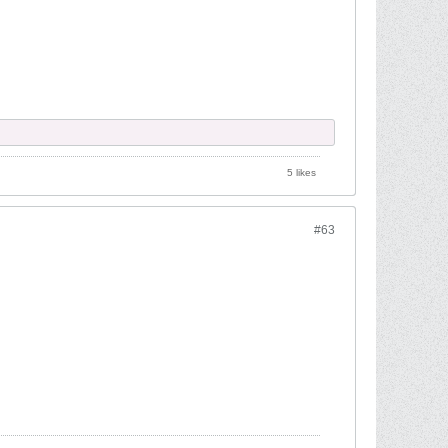
5 likes
#63