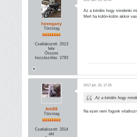
Az a kérdés hogy mindenki m
Mert ha külön-külön akkor va
heeegany
Törzstag
Csatlakozott:
2013
febr
Összes
hozzászólás:
2783
2017 jún. 25, 17:25
Az a kérdés hogy minde
Atti69
Na ezen nem fogunk vitatkozn
Törzstag
Csatlakozott:
2014
okt