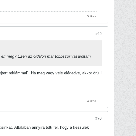
5 likes
#69
 éri meg? Ezen az oldalon már többször vásároltam
jtett reklámmal". Ha meg vagy vele elégedve, akkor örülj!
4 likes
#70
sinkat. Általában annyira tölti fel, hogy a készülék