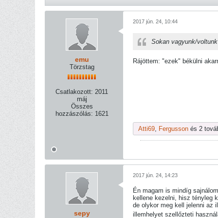
2017 jún. 24, 10:44
Sokan vagyunk/voltunk 
emu
Rájöttem: "ezek" békülni akar
Törzstag
Csatlakozott:
2011
máj
Összes
hozzászólás:
1621
Atti69
,
Fergusson
és 2 továb
2017 jún. 24, 14:23
Én magam is mindíg sajnálom 
kellene kezelni, hisz tényleg
de olykor meg kell jelenni az 
sepy
illemhelyet szellőzteti haszná