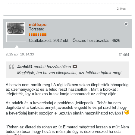
2 likes
mátéapu
Törzstag
Csatlakozott:
2012 okt
Összes hozzászólás:
4626
2025 ápr. 19, 14:33
#1464
Jankó51
eredeti hozzászólása
Meglátjuk, ám ha van ellenjavallat, azt feltétlen írjátok meg!
A benzin nem romlik meg ! A régi időkben sokan ülepítették hónapokig
az üzemanyagokat és a felső részt használták . Mint a borokat :
lefejtették, így a koszos kutak lomja lennmaradt az edény alján.
Az adalék és a keverékolaj a probléma ,leülepedik . Tehát ha nem
dugította el a karbidat annyit javasolok engedd le és jól rázd fel ,hogy
a keverőolaj ismét oszoljon el ,ezután simán használhatod tovább !
"Rohan az életed és rohan az út.Elmarad mögötted lassan a múlt.Nem
tudod biztosan,hogy hová is mész,de úgy is észre veszed ha oda