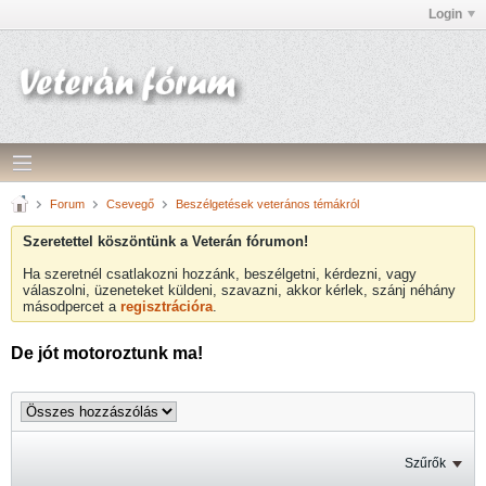
Login
Forum
Csevegő
Beszélgetések veterános témákról
Szeretettel köszöntünk a Veterán fórumon!
Ha szeretnél csatlakozni hozzánk, beszélgetni, kérdezni, vagy
válaszolni, üzeneteket küldeni, szavazni, akkor kérlek, szánj néhány
másodpercet a
regisztrációra
.
De jót motoroztunk ma!
Szűrők