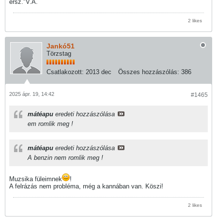
érsz."V.A.
2 likes
Jankó51
Törzstag
Csatlakozott:
2013 dec
Összes hozzászólás:
386
2025 ápr. 19, 14:42
#1465
mátéapu
eredeti hozzászólása
em romlik meg !
mátéapu
eredeti hozzászólása
A benzin nem romlik meg !
Muzsika füleimnek
!
A felrázás nem probléma, még a kannában van. Köszi!
2 likes