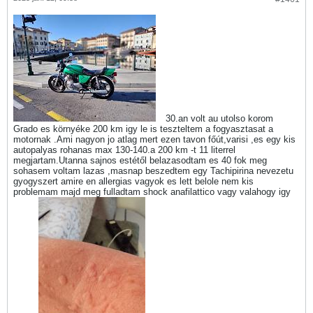
30.an volt au utolso korom
Grado es környéke 200 km igy le is teszteltem a fogyasztasat a
motornak .Ami nagyon jo atlag mert ezen tavon főút,varisi ,es egy kis
autopalyas rohanas max 130-140.a 200 km -t 11 literrel
megjartam.Utanna sajnos estétől belazasodtam es 40 fok meg
sohasem voltam lazas ,masnap beszedtem egy Tachipirina nevezetu
gyogyszert amire en allergias vagyok es lett belole nem kis
problemam majd meg fulladtam shock anafilattico vagy valahogy igy