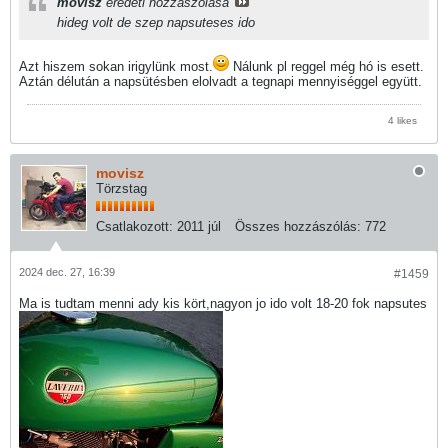
movisz
eredeti hozzászólása
hideg volt de szep napsuteses ido
Azt hiszem sokan irigylünk most.
Nálunk pl reggel még hó is esett.
Aztán délután a napsütésben elolvadt a tegnapi mennyiséggel együtt.
4 likes
movisz
Törzstag
Csatlakozott:
2011 júl
Összes hozzászólás:
772
2024 dec. 27, 16:39
#1459
Ma is tudtam menni ady kis kört,nagyon jo ido volt 18-20 fok napsutes