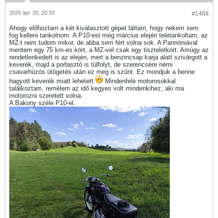
2025 ápr. 20, 20:33
#1468
Ahogy előhoztam a két kiválasztott gépet láttam, hogy nekem sem
fog kelleni tankolnom. A P10-est még március elején teletankoltam, az
MZ-t nem tudom mikor, de abba sem fért volna sok. A Pannóniával
mentem egy 75 km-es kört, a MZ-vel csak egy tiszteletkört. Amúgy az
rendetlenkedett is az elején, mert a benzincsap karja alatt szivárgott a
keverék, majd a porlasztó is túlfolyt, de szerencsére némi
csavarhúzós ütögetés után ez meg is szűnt. Ez mondjuk a benne
hagyott keverék miatt lehetett.
Mindenfelé motorosokkal
találkoztam, remélem az idő kegyes volt mindenkihez, aki ma
motorozni szeretett volna.
A Bakony széle P10-el.