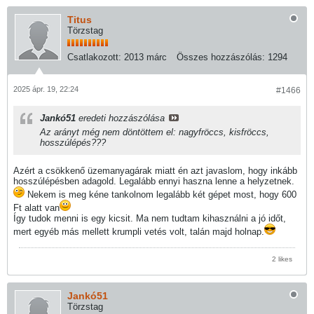
Titus
Törzstag
Csatlakozott:
2013 márc
Összes hozzászólás:
1294
2025 ápr. 19, 22:24
#1466
Jankó51
eredeti hozzászólása
Az arányt még nem döntöttem el: nagyfröccs, kisfröccs,
hosszúlépés???
Azért a csökkenő üzemanyagárak miatt én azt javaslom, hogy inkább
hosszúlépésben adagold. Legalább ennyi haszna lenne a helyzetnek.
Nekem is meg kéne tankolnom legalább két gépet most, hogy 600
Ft alatt van
Így tudok menni is egy kicsit. Ma nem tudtam kihasználni a jó időt,
mert egyéb más mellett krumpli vetés volt, talán majd holnap.
2 likes
Jankó51
Törzstag