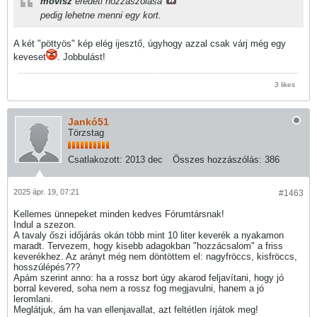
movisz
eredeti hozzászólása
pedig lehetne menni egy kort.
A két "pöttyös" kép elég ijesztő, úgyhogy azzal csak várj még egy
keveset
. Jobbulást!
3 likes
Jankó51
Törzstag
Csatlakozott:
2013 dec
Összes hozzászólás:
386
2025 ápr. 19, 07:21
#1463
Kellemes ünnepeket minden kedves Fórumtársnak!
Indul a szezon.
A tavaly őszi időjárás okán több mint 10 liter keverék a nyakamon
maradt. Tervezem, hogy kisebb adagokban "hozzácsalom" a friss
keverékhez. Az arányt még nem döntöttem el: nagyfröccs, kisfröccs,
hosszúlépés???
Apám szerint anno: ha a rossz bort úgy akarod feljavítani, hogy jó
borral kevered, soha nem a rossz fog megjavulni, hanem a jó
leromlani.
Meglátjuk, ám ha van ellenjavallat, azt feltétlen írjátok meg!