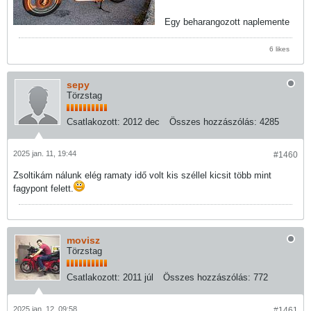
Egy beharangozott naplemente
6 likes
sepy
Törzstag
Csatlakozott:
2012 dec
Összes hozzászólás:
4285
2025 jan. 11, 19:44
#1460
Zsoltikám nálunk elég ramaty idő volt kis széllel kicsit több mint
fagypont felett.
movisz
Törzstag
Csatlakozott:
2011 júl
Összes hozzászólás:
772
2025 jan. 12, 09:58
#1461