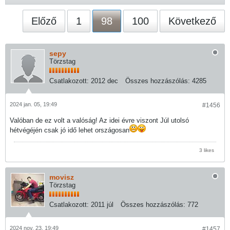
Előző
1
98
100
Következő
sepy
Törzstag
Csatlakozott:
2012 dec
Összes hozzászólás:
4285
2024 jan. 05, 19:49
#1456
Valóban de ez volt a valóság! Az idei évre viszont Júl utolsó
hétvégéjén csak jó idő lehet országosan
3 likes
movisz
Törzstag
Csatlakozott:
2011 júl
Összes hozzászólás:
772
2024 nov. 23, 19:49
#1457