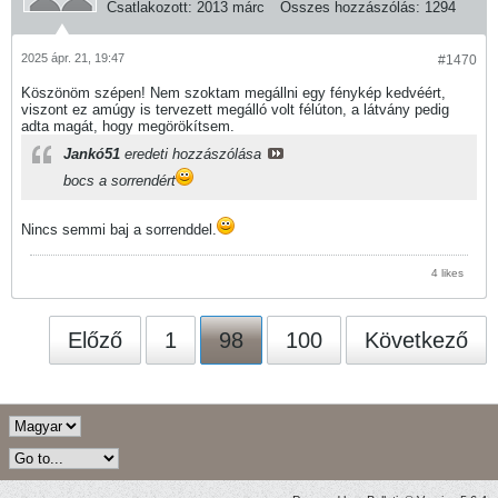
Csatlakozott:
2013 márc
Összes hozzászólás:
1294
2025 ápr. 21, 19:47
#1470
Köszönöm szépen! Nem szoktam megállni egy fénykép kedvéért,
viszont ez amúgy is tervezett megálló volt félúton, a látvány pedig
adta magát, hogy megörökítsem.
Jankó51
eredeti hozzászólása
bocs a sorrendért
Nincs semmi baj a sorrenddel.
4 likes
Előző
1
98
100
Következő