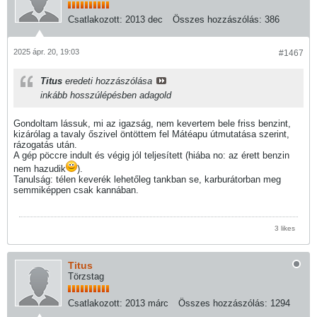
Csatlakozott:
2013 dec
Összes hozzászólás:
386
2025 ápr. 20, 19:03
#1467
Titus
eredeti hozzászólása
inkább hosszúlépésben adagold
Gondoltam lássuk, mi az igazság, nem kevertem bele friss benzint,
kizárólag a tavaly őszivel öntöttem fel Mátéapu útmutatása szerint,
rázogatás után.
A gép pöccre indult és végig jól teljesített (hiába no: az érett benzin
nem hazudik
).
Tanulság: télen keverék lehetőleg tankban se, karburátorban meg
semmiképpen csak kannában.
3 likes
Titus
Törzstag
Csatlakozott:
2013 márc
Összes hozzászólás:
1294