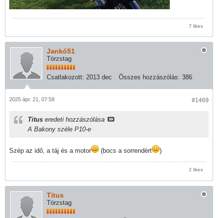
7 likes
Jankó51
Törzstag
Csatlakozott:
2013 dec
Összes hozzászólás:
386
2025 ápr. 21, 07:58
#1469
Titus
eredeti hozzászólása
A Bakony széle P10-e
Szép az idő, a táj és a motor
(bocs a sorrendért
)
2 likes
Titus
Törzstag