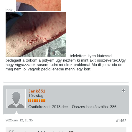
irjak ,
telelettem ilyen kiutessel
bedagadt a torkom a pittyem ugy neztem ki mint akit osszevertek.Ugy
hogy vigyazzatok sosem tudni mi okoz problemat.Ma itt jo az ido de
meg nem jol vagyok pedig lehetne menni egy kort.
Jankó51
Törzstag
Csatlakozott:
2013 dec
Összes hozzászólás:
386
2025 jan. 12, 15:35
#1462