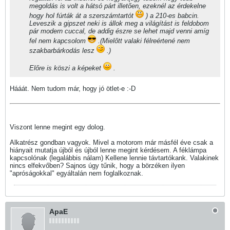
megoldás is volt a hátsó párt illetően, ezeknél az érdekelne
hogy hol fúrták át a szerszámtartót
) a 210-es babcin.
Leveszik a gipszet neki is állok meg a világítást is feldobom
pár modern cuccal, de addig észre se lehet majd venni amíg
fel nem kapcsolom
.(Mielőtt valaki félreértené nem
szakbarbárkodás lesz
.)
Előre is köszi a képeket
.
Hááát. Nem tudom már, hogy jó ötlet-e :-D
Viszont lenne megint egy dolog.
Alkatrész gondban vagyok. Mivel a motorom már másfél éve csak a
hiányait mutatja újból és újból lenne megint kérdésem. A féklámpa
kapcsolónak (legalábbis nálam) Kellene lennie távtartókank. Valakinek
nincs elfekvőben? Sajnos úgy tűnik, hogy a börzéken ilyen
"apróságokkal" egyáltalán nem foglalkoznak.
ApaE