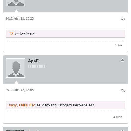
2012 febr. 12, 13:23
#7
TZ
kedvelte ezt.
1 like
ApaE
2012 febr. 12, 18:55
#8
sepy
,
OdinHEM
és 2 további látogató kedvelte ezt.
4 likes