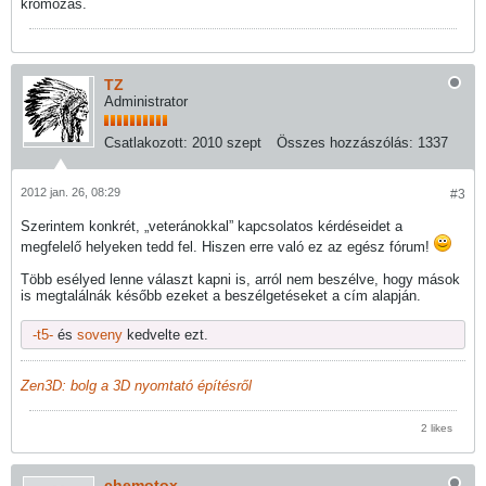
krómozás.
TZ
Administrator
Csatlakozott:
2010 szept
Összes hozzászólás:
1337
2012 jan. 26, 08:29
#3
Szerintem konkrét, „veteránokkal” kapcsolatos kérdéseidet a
megfelelő helyeken tedd fel. Hiszen erre való ez az egész fórum!
Több esélyed lenne választ kapni is, arról nem beszélve, hogy mások
is megtalálnák később ezeket a beszélgetéseket a cím alapján.
-t5-
és
soveny
kedvelte ezt.
Zen3D: bolg a 3D nyomtató építésről
2 likes
chemotox