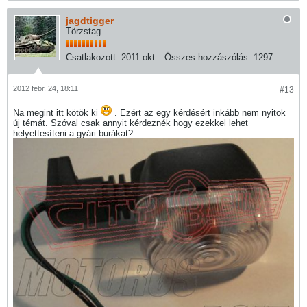
jagdtigger
Törzstag
Csatlakozott:
2011 okt
Összes hozzászólás:
1297
2012 febr. 24, 18:11
#13
Na megint itt kötök ki
. Ezért az egy kérdésért inkább nem nyitok
új témát. Szóval csak annyit kérdeznék hogy ezekkel lehet
helyettesíteni a gyári burákat?