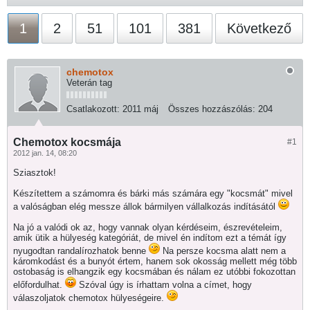
1
2
51
101
381
Következő
chemotox
Veterán tag
Csatlakozott:
2011 máj
Összes hozzászólás:
204
Chemotox kocsmája
#1
2012 jan. 14, 08:20
Sziasztok!
Készítettem a számomra és bárki más számára egy "kocsmát" mivel
a valóságban elég messze állok bármilyen vállalkozás indításától
Na jó a valódi ok az, hogy vannak olyan kérdéseim, észrevételeim,
amik ütik a hülyeség kategóriát, de mivel én indítom ezt a témát így
nyugodtan randalírozhatok benne
Na persze kocsma alatt nem a
káromkodást és a bunyót értem, hanem sok okosság mellett még több
ostobaság is elhangzik egy kocsmában és nálam ez utóbbi fokozottan
előfordulhat.
Szóval úgy is írhattam volna a címet, hogy
válaszoljatok chemotox hülyeségeire.