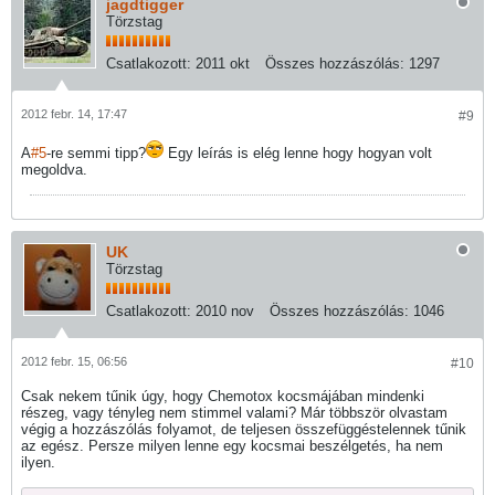
jagdtigger
Törzstag
Csatlakozott:
2011 okt
Összes hozzászólás:
1297
2012 febr. 14, 17:47
#9
A
#5
-re semmi tipp?
Egy leírás is elég lenne hogy hogyan volt
megoldva.
UK
Törzstag
Csatlakozott:
2010 nov
Összes hozzászólás:
1046
2012 febr. 15, 06:56
#10
Csak nekem tűnik úgy, hogy Chemotox kocsmájában mindenki
részeg, vagy tényleg nem stimmel valami? Már többször olvastam
végig a hozzászólás folyamot, de teljesen összefüggéstelennek tűnik
az egész. Persze milyen lenne egy kocsmai beszélgetés, ha nem
ilyen.