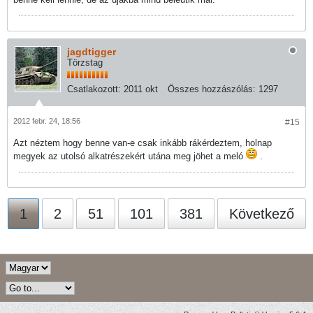
jagdtigger
Törzstag
Csatlakozott:
2011 okt
Összes hozzászólás:
1297
2012 febr. 24, 18:56
#15
Azt néztem hogy benne van-e csak inkább rákérdeztem, holnap
megyek az utolsó alkatrészekért utána meg jöhet a meló
.
1
2
51
101
381
Következő