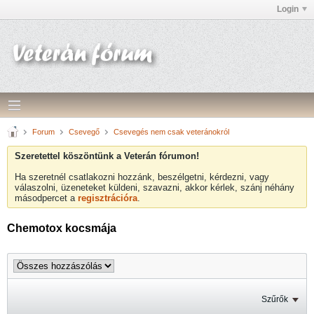
Login
Forum
Csevegő
Csevegés nem csak veteránokról
Szeretettel köszöntünk a Veterán fórumon!
Ha szeretnél csatlakozni hozzánk, beszélgetni, kérdezni, vagy
válaszolni, üzeneteket küldeni, szavazni, akkor kérlek, szánj néhány
másodpercet a
regisztrációra
.
Chemotox kocsmája
Szűrők