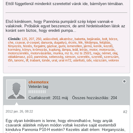
Ettől függetlenül mindenkit szeretettel várok ide, bármilyen témában.
Első kérdésem, hogy Pannónia pumpáról szép képei vannak-e
valakinek. Próbálok egyet beszerezni, de amit hirdetésekben látok az
koránt sem biztos, hogy eredeti pumpa...
Címkék:
125
,
207
,
250
,
adásvételi
,
alkatrész
,
babetta
,
bejáratás
,
bolt
,
börze
,
che
,
csavar
,
d-csepel
,
danuvia
,
dugattyú
,
érzés
,
fék
,
féklámpa
,
felújítás
,
fényezés
,
festés
,
forgalmi
,
gázkar
,
gumi
,
ismeretlen
,
jármű
,
kerék
,
kezdő
,
kormány
,
könyv
,
krómozás
,
kuplung
,
lámpa
,
leáll
,
leírás
,
motor
,
motorozás
,
motorszerelés
,
motorvásárlás
,
munka
,
mz ts
,
mz ts 250/1
,
nagy
,
német
,
olaj
,
oldaltámasz
,
p10
,
pannónia
,
sebesség
,
simson
,
szerelés
,
szerelő
,
szerszám
,
t5h
,
tanonc
,
tlf
,
trabant
,
tünde
,
ural
,
ural m72
,
utánfutó
,
üdv
,
vázszám
,
velorex
chemotox
Veterán tag
Csatlakozott:
2011 máj
Összes hozzászólás:
204
2012 jan. 26, 08:22
#2
Egy olyan kérdésem is lenne, hogy elmondható-e, hogy anyák
csavarok alátétek milyen módon voltak kezelve saját esetemből
kiindulva Pannonia P10-H esetén? Kezelés alatt értem: Horganyozás,