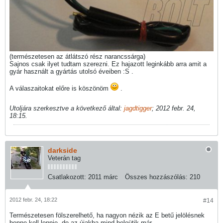
(természetesen az átlátszó rész narancssárga)
Sajnos csak ilyet tudtam szerezni. Ez hajazott leginkább arra amit a
gyár használt a gyártás utolsó éveiben :S .
A válaszaitokat előre is köszönöm
.
Utoljára szerkesztve a következő által:
jagdtigger
;
2012 febr. 24,
18:15
.
darkside
Veterán tag
Csatlakozott:
2011 márc
Összes hozzászólás:
210
2012 febr. 24, 18:22
#14
Természetesen fölszerelhető, ha nagyon nézik az E betű jelölésnek
benne kell lennie, de az újakba mind beleütik már.