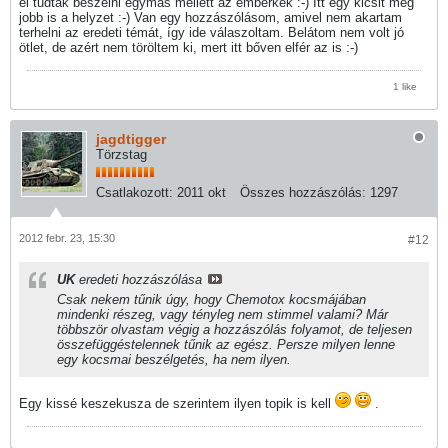
el tudtak beszélni egymás mellett az emberkék :-) Itt egy kicsit még
jobb is a helyzet :-) Van egy hozzászólásom, amivel nem akartam
terhelni az eredeti témát, így ide válaszoltam. Belátom nem volt jó
ötlet, de azért nem töröltem ki, mert itt bőven elfér az is :-)
1 like
jagdtigger
Törzstag
Csatlakozott:
2011 okt
Összes hozzászólás:
1297
2012 febr. 23, 15:30
#12
UK
eredeti hozzászólása
Csak nekem tűnik úgy, hogy Chemotox kocsmájában
mindenki részeg, vagy tényleg nem stimmel valami? Már
többször olvastam végig a hozzászólás folyamot, de teljesen
összefüggéstelennek tűnik az egész. Persze milyen lenne
egy kocsmai beszélgetés, ha nem ilyen.
Egy kissé keszekusza de szerintem ilyen topik is kell
.