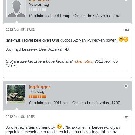
Veterán tag
Csatlakozott:
2011 máj
Összes hozzászólás:
204
2012 febr. 05, 17:01
#4
(mir-mur)Tegyél bele gyári Ural dugót ! Az van Nyíregyen bőven.
Jó, majd beszélek Deél Józsival :-D
Utoljára szerkesztve a következő által:
chemotox
;
2012 febr. 05,
17:03
.
jagdtigger
Törzstag
Csatlakozott:
2011 okt
Összes hozzászólás:
1297
2012 febr. 06, 19:55
#5
Jó ötlet ez a téma chemotox
. Na akkor én is kérdezek, olyan
képek kellenének amin rendesen lehet látni hova fogatták fel az