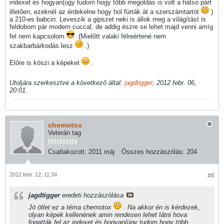
indexet és hogyan(úgy tudom hogy több megoldás is volt a hátsó párt
illetően, ezeknél az érdekelne hogy hol fúrták át a szerszámtartót
)
a 210-es babcin. Leveszik a gipszet neki is állok meg a világítást is
feldobom pár modern cuccal, de addig észre se lehet majd venni amíg
fel nem kapcsolom
.(Mielőtt valaki félreértené nem
szakbarbárkodás lesz
.)
Előre is köszi a képeket
.
Utoljára szerkesztve a következő által:
jagdtigger
;
2012 febr. 06,
20:01
.
chemotox
Veterán tag
Csatlakozott:
2011 máj
Összes hozzászólás:
204
2012 febr. 12, 11:34
#6
jagdtigger
eredeti hozzászólása
Jó ötlet ez a téma chemotox
. Na akkor én is kérdezek,
olyan képek kellenének amin rendesen lehet látni hova
fogatták fel az indexet és hogyan(úgy tudom hogy több