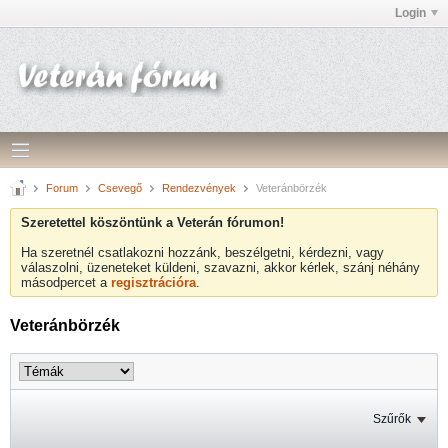
Login
Forum
Csevegő
Rendezvények
Veteránbörzék
Szeretettel köszöntünk a Veterán fórumon!
Ha szeretnél csatlakozni hozzánk, beszélgetni, kérdezni, vagy
válaszolni, üzeneteket küldeni, szavazni, akkor kérlek, szánj néhány
másodpercet a
regisztrációra
.
Veteránbörzék
Szűrők