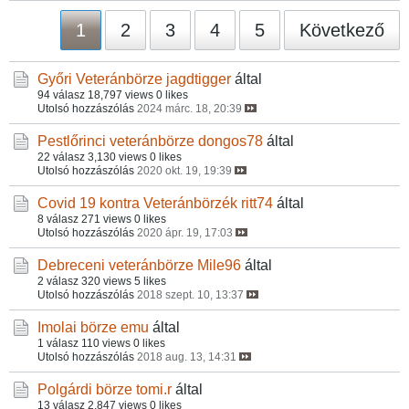
1
2
3
4
5
Következő
Győri Veteránbörze
jagdtigger
által
94 válasz
18,797 views
0 likes
Utolsó hozzászólás
2024 márc. 18, 20:39
Pestlőrinci veteránbörze
dongos78
által
22 válasz
3,130 views
0 likes
Utolsó hozzászólás
2020 okt. 19, 19:39
Covid 19 kontra Veteránbörzék
ritt74
által
8 válasz
271 views
0 likes
Utolsó hozzászólás
2020 ápr. 19, 17:03
Debreceni veteránbörze
Mile96
által
2 válasz
320 views
5 likes
Utolsó hozzászólás
2018 szept. 10, 13:37
Imolai börze
emu
által
1 válasz
110 views
0 likes
Utolsó hozzászólás
2018 aug. 13, 14:31
Polgárdi börze
tomi.r
által
13 válasz
2,847 views
0 likes