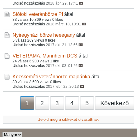
Utolsó hozzászólás
2018 ápr. 29, 17:41
Siófoki veteránbörze
PI
által
33 válasz
10,869 views
0 likes
Utolsó hozzászólás
2018 márc. 18, 10:01
Nyíregyházi börze
heeegany
által
5 válasz
269 views
0 likes
Utolsó hozzászólás
2017 okt. 21, 13:56
VETERAMA, Mannheim
DCS
által
24 válasz
6,900 views
1 like
Utolsó hozzászólás
2017 okt. 03, 01:26
Kecskeméti veteránbörze
majdánka
által
30 válasz
8,500 views
0 likes
Utolsó hozzászólás
2017 febr. 22, 20:13
1
2
3
4
5
Következő
Jelöld meg a cikkeket olvasottnak