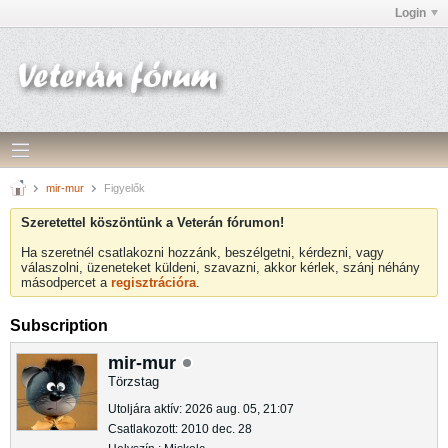
Login
mir-mur
Figyelők
Szeretettel köszöntünk a Veterán fórumon!
Ha szeretnél csatlakozni hozzánk, beszélgetni, kérdezni, vagy
válaszolni, üzeneteket küldeni, szavazni, akkor kérlek, szánj néhány
másodpercet a
regisztrációra
.
Subscription
mir-mur
Törzstag
Utoljára aktív: 2026 aug. 05, 21:07
Csatlakozott: 2010 dec. 28