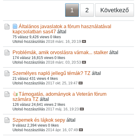
1
2
Következő
Általános javaslatok a fórum használatával
kapcsolatban
sas47
által
75 válasz
9,426 views
0 likes
Utolsó hozzászólás
2018 márc. 16, 20:19
Problémák, amik orvoslásra várnak...
stalker
által
174 válasz
16,815 views
0 likes
Utolsó hozzászólás
2018 márc. 03, 20:53
Személyes napló jellegű témák?
TZ
által
21 válasz
431 views
4 likes
Utolsó hozzászólás
2017 okt. 25, 19:47
Támogatás, adományok a Veterán fórum
számára
TZ
által
126 válasz
24,641 views
2 likes
Utolsó hozzászólás
2017 máj. 16, 19:23
Szpemek és lájkok
sepy
által
9 válasz
2,394 views
0 likes
Utolsó hozzászólás
2014 ápr. 16, 07:49