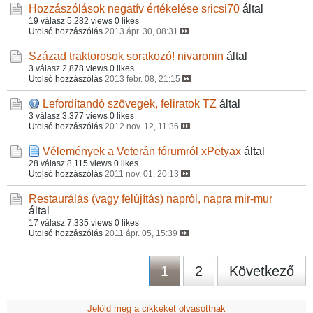
Hozzászólások negatív értékelése
sricsi70
által
19 válasz
5,282 views
0 likes
Utolsó hozzászólás
2013 ápr. 30, 08:31
Század traktorosok sorakozó!
nivaronin
által
3 válasz
2,878 views
0 likes
Utolsó hozzászólás
2013 febr. 08, 21:15
Lefordítandó szövegek, feliratok
TZ
által
3 válasz
3,377 views
0 likes
Utolsó hozzászólás
2012 nov. 12, 11:36
Vélemények a Veterán fórumról
xPetyax
által
28 válasz
8,115 views
0 likes
Utolsó hozzászólás
2011 nov. 01, 20:13
Restaurálás (vagy felújítás) napról, napra
mir-mur
által
17 válasz
7,335 views
0 likes
Utolsó hozzászólás
2011 ápr. 05, 15:39
1
2
Következő
Jelöld meg a cikkeket olvasottnak