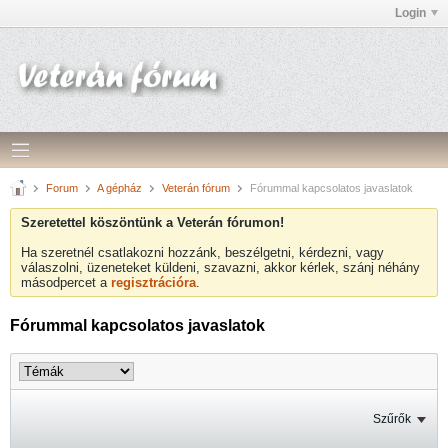
Login
Forum
A gépház
Veterán fórum
Fórummal kapcsolatos javaslatok
Szeretettel köszöntünk a Veterán fórumon!
Ha szeretnél csatlakozni hozzánk, beszélgetni, kérdezni, vagy
válaszolni, üzeneteket küldeni, szavazni, akkor kérlek, szánj néhány
másodpercet a
regisztrációra
.
Fórummal kapcsolatos javaslatok
Szűrők