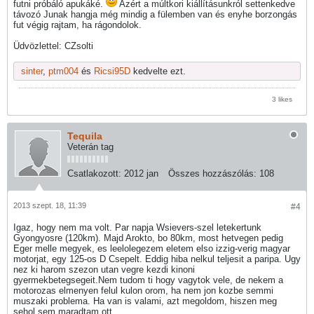
futni próbáló apukáké.
Azért a múltkori kiállításunkról settenkedve
távozó Junak hangja még mindig a fülemben van és enyhe borzongás
fut végig rajtam, ha rágondolok.
Üdvözlettel: CZsolti
sinter
,
ptm004
és
Ricsi95D
kedvelte ezt.
3 likes
Tequila
Veterán tag
Csatlakozott:
2012 jan
Összes hozzászólás:
108
2013 szept. 18, 11:39
#4
Igaz, hogy nem ma volt. Par napja Wsievers-szel letekertunk
Gyongyosre (120km). Majd Arokto, bo 80km, most hetvegen pedig
Eger melle megyek, es leelolegezem eletem elso izzig-verig magyar
motorjat, egy 125-os D Csepelt. Eddig hiba nelkul teljesit a paripa. Ugy
nez ki harom szezon utan vegre kezdi kinoni
gyermekbetegsegeit.Nem tudom ti hogy vagytok vele, de nekem a
motorozas elmenyen felul kulon orom, ha nem jon kozbe semmi
muszaki problema. Ha van is valami, azt megoldom, hiszen meg
sehol sem maradtam ott....