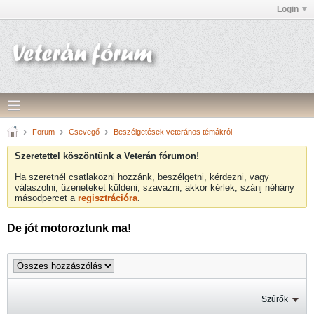
Login
Forum
Csevegő
Beszélgetések veterános témákról
Szeretettel köszöntünk a Veterán fórumon!
Ha szeretnél csatlakozni hozzánk, beszélgetni, kérdezni, vagy
válaszolni, üzeneteket küldeni, szavazni, akkor kérlek, szánj néhány
másodpercet a
regisztrációra
.
De jót motoroztunk ma!
Szűrők