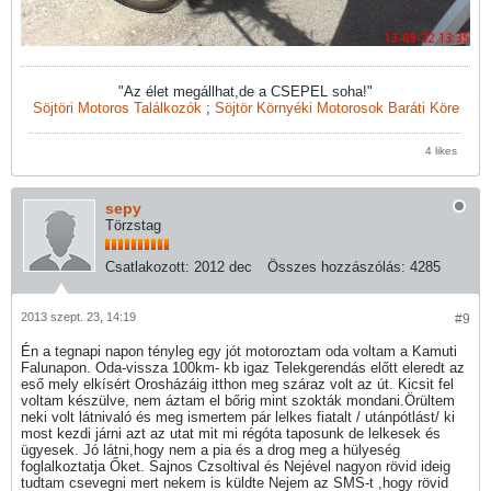
"Az élet megállhat,de a CSEPEL soha!"
Söjtöri Motoros Találkozók
;
Söjtör Környéki Motorosok Baráti Köre
4 likes
sepy
Törzstag
Csatlakozott:
2012 dec
Összes hozzászólás:
4285
2013 szept. 23, 14:19
#9
Én a tegnapi napon tényleg egy jót motoroztam oda voltam a Kamuti
Falunapon. Oda-vissza 100km- kb igaz Telekgerendás előtt eleredt az
eső mely elkísért Orosházáig itthon meg száraz volt az út. Kicsit fel
voltam készülve, nem áztam el bőrig mint szokták mondani.Örültem
neki volt látnivaló és meg ismertem pár lelkes fiatalt / utánpótlást/ ki
most kezdi járni azt az utat mit mi régóta taposunk de lelkesek és
ügyesek. Jó látni,hogy nem a pia és a drog meg a hülyeség
foglalkoztatja Őket. Sajnos Czsoltival és Nejével nagyon rövid ideig
tudtam csevegni mert nekem is küldte Nejem az SMS-t ,hogy rövid