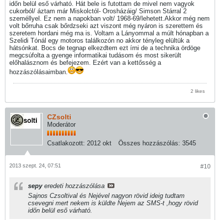
időn belül eső várható. Hát bele is futottam de mivel nem vagyok
cukorból/ áztam már Miskolctól- Orosházáig/ Simson Stárral 2
személlyel. Ez nem a napokban volt/ 1968-69/lehetett.Akkor még nem
volt bőrruha csak bőrdzseki azt viszont még nyáron is szerettem és
szeretem hordani még ma is. Voltam a Lányommal a múlt hónapban a
Szelidi Tónál egy motoros találkozón no akkor tényleg elültük a
hátsónkat. Bocs de tegnap elkezdtem ezt írni de a technika ördöge
megcsúfolta a gyenge informatikai tudásom és most sikerült
előhalásznom és befejezem. Ezért van a kettősség a
hozzászólásaimban.
2 likes
CZsolti
Moderátor
Csatlakozott:
2012 okt
Összes hozzászólás:
3545
2013 szept. 24, 07:51
#10
sepy
eredeti hozzászólása
Sajnos Czsoltival és Nejével nagyon rövid ideig tudtam
csevegni mert nekem is küldte Nejem az SMS-t ,hogy rövid
időn belül eső várható.