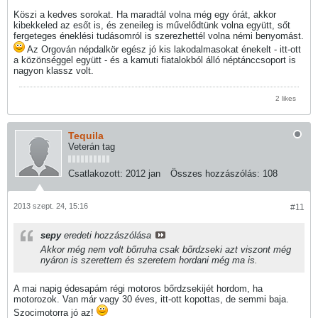
Köszi a kedves sorokat. Ha maradtál volna még egy órát, akkor
kibekkeled az esőt is, és zeneileg is művelődtünk volna együtt, sőt
fergeteges éneklési tudásomról is szerezhettél volna némi benyomást.
Az Orgován népdalkör egész jó kis lakodalmasokat énekelt - itt-ott
a közönséggel együtt - és a kamuti fiatalokból álló néptánccsoport is
nagyon klassz volt.
2 likes
Tequila
Veterán tag
Csatlakozott:
2012 jan
Összes hozzászólás:
108
2013 szept. 24, 15:16
#11
sepy
eredeti hozzászólása
Akkor még nem volt bőrruha csak bőrdzseki azt viszont még
nyáron is szerettem és szeretem hordani még ma is.
A mai napig édesapám régi motoros bőrdzsekijét hordom, ha
motorozok. Van már vagy 30 éves, itt-ott kopottas, de semmi baja.
Szocimotorra jó az!