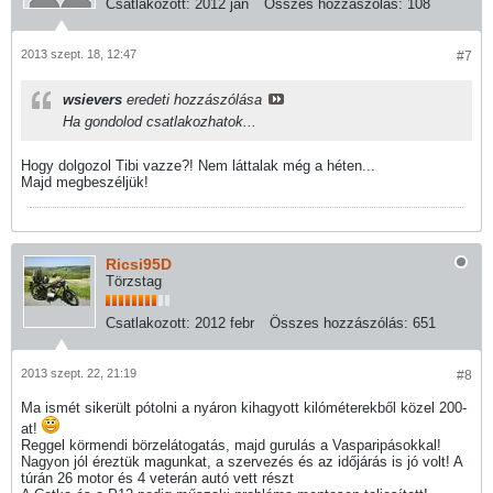
Csatlakozott:
2012 jan
Összes hozzászólás:
108
2013 szept. 18, 12:47
#7
wsievers
eredeti hozzászólása
Ha gondolod csatlakozhatok...
Hogy dolgozol Tibi vazze?! Nem láttalak még a héten...
Majd megbeszéljük!
Ricsi95D
Törzstag
Csatlakozott:
2012 febr
Összes hozzászólás:
651
2013 szept. 22, 21:19
#8
Ma ismét sikerült pótolni a nyáron kihagyott kilóméterekből közel 200-
at!
Reggel körmendi börzelátogatás, majd gurulás a Vasparipásokkal!
Nagyon jól éreztük magunkat, a szervezés és az időjárás is jó volt! A
túrán 26 motor és 4 veterán autó vett részt