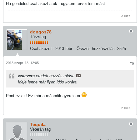
Ha gondolod csatlakozhatok...úgysem terveztem mást.
2 likes
dongos78
Törzstag
Csatlakozott:
2013 febr
Összes hozzászólás:
2525
2013 szept. 18, 12:05
#6
wsievers
eredeti hozzászólása
Ideje lenne már ilyen idős korára
Pont ez az! Ez már a második gyerekkor
2 likes
Tequila
Veterán tag