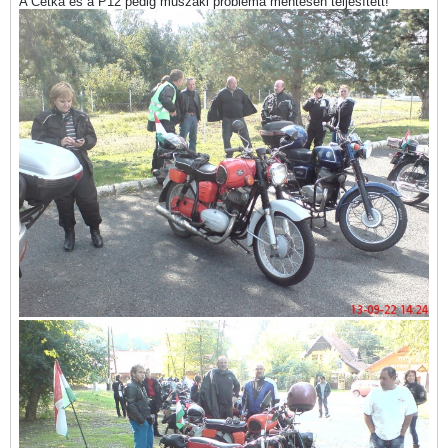
A Cetka és a P12 pedig műszaki probléma mentesen teljesített!