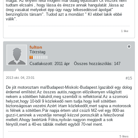
magát. Az enyém felül mögém már odáig eljutottam Őt viszont nem
tudtam elcsalni , hogy lássa és érezze annak hangulatát ,lássa az
öreg vasakat melyeket épp úgy nagy lelkesedéssel ápolgat"
benzingőzös társam". Tudod azt a mondást " KI ebbel lakik ebbé
válik".
1 like
fulton
Törzstag
Csatlakozott:
2011 ápr
Összes hozzászólás:
147
2013 okt. 04, 23:01
#15
De jót motoroztam ma!Budapest-Miskolc-Budapest.Igazából egy dolog
érdemel említést.Az összes autós,nagyon előzékenyen világított
nekem a sötétben hátulról,meg szemből is reflektorral.Az a szomorú
helyzet,hogy 10-ből 9 közlekedő nem tudja hogy kell sötétben
biztonságosan vezetni.Azért írtam közlekedőt,mert sajna a motorosok
is félnek a sötétben.Pár napja értem utol csúzli MZ-vel egy 800-as
guzzi-t,aminek a vezetője remegő kézzel poroszkált a felezővonal
mellett.Ahogy beértünk Fótra,nyilván nagyon megijedt a sok
fénytől,mert a 40-es táblák mellett egyből 70-nel ment.
5 likes