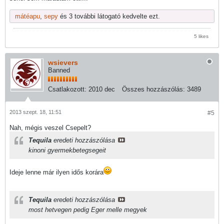
mátéapu
,
sepy
és 3 további látogató kedvelte ezt.
5 likes
wsievers
Banned
Csatlakozott:
2010 dec
Összes hozzászólás:
3489
2013 szept. 18, 11:51
#5
Nah, mégis veszel Csepelt?
Tequila
eredeti hozzászólása
kinoni gyermekbetegsegeit
Ideje lenne már ilyen idős korára
Tequila
eredeti hozzászólása
most hetvegen pedig Eger melle megyek