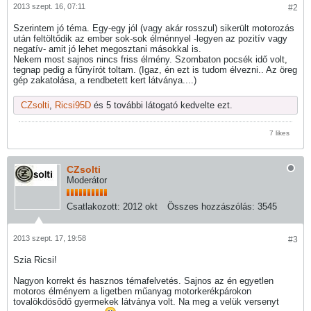
2013 szept. 16, 07:11
#2
Szerintem jó téma. Egy-egy jól (vagy akár rosszul) sikerült motorozás
után feltöltődik az ember sok-sok élménnyel -legyen az pozitív vagy
negatív- amit jó lehet megosztani másokkal is.
Nekem most sajnos nincs friss élmény. Szombaton pocsék idő volt,
tegnap pedig a fűnyírót toltam. (Igaz, én ezt is tudom élvezni.. Az öreg
gép zakatolása, a rendbetett kert látványa....)
CZsolti
,
Ricsi95D
és 5 további látogató kedvelte ezt.
7 likes
CZsolti
Moderátor
Csatlakozott:
2012 okt
Összes hozzászólás:
3545
2013 szept. 17, 19:58
#3
Szia Ricsi!
Nagyon korrekt és hasznos témafelvetés. Sajnos az én egyetlen
motoros élményem a ligetben műanyag motorkerékpárokon
tovalökdösődő gyermekek látványa volt. Na meg a velük versenyt