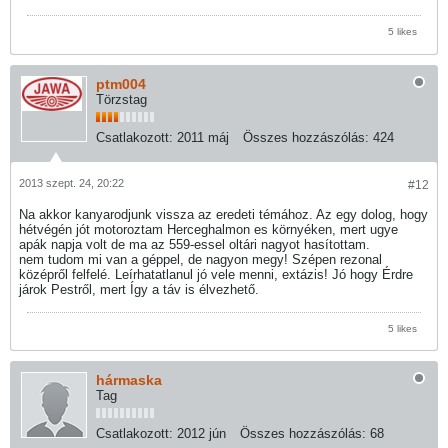
5 likes
ptm004
Törzstag
Csatlakozott:
2011 máj
Összes hozzászólás:
424
2013 szept. 24, 20:22
#12
Na akkor kanyarodjunk vissza az eredeti témához. Az egy dolog, hogy
hétvégén jót motoroztam Herceghalmon es környéken, mert ugye
apák napja volt de ma az 559-essel oltári nagyot hasítottam.
nem tudom mi van a géppel, de nagyon megy! Szépen rezonal
középről felfelé. Leírhatatlanul jó vele menni, extázis! Jó hogy Érdre
járok Pestről, mert Így a táv is élvezhető.
5 likes
hármaska
Tag
Csatlakozott:
2012 jún
Összes hozzászólás:
68