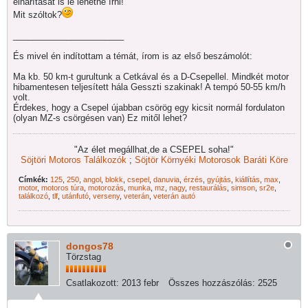
elhárítását is le lehetne írni!
Mit szóltok?
_______________________
És mivel én indítottam a témát, írom is az első beszámolót:
Ma kb. 50 km-t gurultunk a Cetkával és a D-Csepellel. Mindkét motor
hibamentesen teljesített hála Gesszti szakinak! A tempó 50-55 km/h
volt.
Érdekes, hogy a Csepel újabban csörög egy kicsit normál fordulaton
(olyan MZ-s csörgésen van) Ez mitől lehet?
"Az élet megállhat,de a CSEPEL soha!"
Söjtöri Motoros Találkozók
;
Söjtör Környéki Motorosok Baráti Köre
Címkék:
125
,
250
,
angol
,
blokk
,
csepel
,
danuvia
,
érzés
,
gyújtás
,
kiállítás
,
max
,
motor
,
motoros túra
,
motorozás
,
munka
,
mz
,
nagy
,
restaurálás
,
simson
,
sr2e
,
találkozó
,
tlf
,
utánfutó
,
verseny
,
veterán
,
veterán autó
dongos78
Törzstag
Csatlakozott:
2013 febr
Összes hozzászólás:
2525