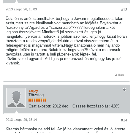
2013 szept. 26, 15:03
#13
Üdv.-én is arról számolhatok be,hogy a Jawam megtáltosodott.Talán
azért,mert szinte ideálisnak volt mondható az időjárás.Egyébként a
"szezonnyitó"Agárd és a "szezonzáró"?????Herceghalom a két
legjobb összejövetel.Mindkettő jól szervezett és igen jó
hangulatú.Ilyenkor a motorok is jobban szólnak.Tény,hogy kicsit korán
távoztam a rendezvényről,de délután autóval visszamentem és a
feleségemet is magammal vittem.Nagy bánatomra ő nem hajlandó
mögém felülni a motorra.Nálatok ez hogy van?Szóval a motorosok
távozása után is tartott a buli pl.zenekarok léptek fel.
Jövőre veled ugyan itt.Addig is jó motorozást és még egy kis jó időt
kivánok.
2 likes
sepy
Törzstag
Csatlakozott:
2012 dec
Összes hozzászólás:
4285
2013 szept. 29, 16:14
#14
Kitartás hármaska ne add fel. Az jó ha visszament veled és jól érezte