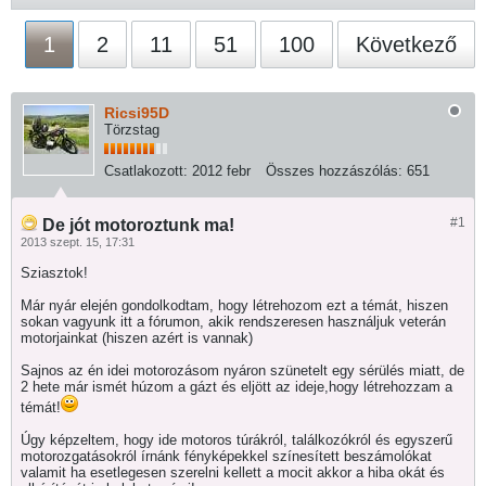
1
2
11
51
100
Következő
Ricsi95D
Törzstag
Csatlakozott:
2012 febr
Összes hozzászólás:
651
#1
De jót motoroztunk ma!
2013 szept. 15, 17:31
Sziasztok!
Már nyár elején gondolkodtam, hogy létrehozom ezt a témát, hiszen
sokan vagyunk itt a fórumon, akik rendszeresen használjuk veterán
motorjainkat (hiszen azért is vannak)
Sajnos az én idei motorozásom nyáron szünetelt egy sérülés miatt, de
2 hete már ismét húzom a gázt és eljött az ideje,hogy létrehozzam a
témát!
Úgy képzeltem, hogy ide motoros túrákról, találkozókról és egyszerű
motorozgatásokról írnánk fényképekkel színesített beszámolókat
valamit ha esetlegesen szerelni kellett a mocit akkor a hiba okát és