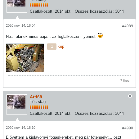
Csatlakozott:
2014 okt
Összes hozzászólás:
3044
2020 nov. 14, 18:04
#4989
No... akinek nincs baja... az foglalkozzon ilyennel..
1
kép
7 likes
Atti69
Törzstag
Csatlakozott:
2014 okt
Összes hozzászólás:
3044
2020 nov. 14, 18:10
#4990
Elővettem a kislavórnyi fogaskereket, meg pár főtengelyt... oszt