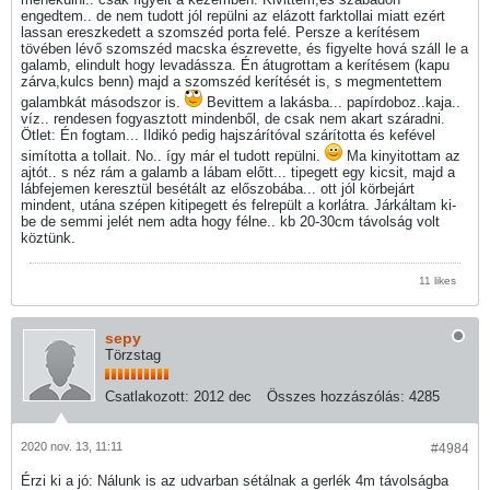
engedtem.. de nem tudott jól repülni az elázott farktollai miatt ezért
lassan ereszkedett a szomszéd porta felé. Persze a kerítésem
tövében lévő szomszéd macska észrevette, és figyelte hová száll le a
galamb, elindult hogy levadássza. Én átugrottam a kerítésem (kapu
zárva,kulcs benn) majd a szomszéd kerítését is, s megmentettem
galambkát másodszor is.
Bevittem a lakásba... papírdoboz..kaja..
víz.. rendesen fogyasztott mindenből, de csak nem akart száradni.
Ötlet: Én fogtam... Ildikó pedig hajszárítóval szárította és kefével
simította a tollait. No.. így már el tudott repülni.
Ma kinyitottam az
ajtót.. s néz rám a galamb a lábam előtt... tipegett egy kicsit, majd a
lábfejemen keresztül besétált az előszobába... ott jól körbejárt
mindent, utána szépen kitipegett és felrepült a korlátra. Járkáltam ki-
be de semmi jelét nem adta hogy félne.. kb 20-30cm távolság volt
köztünk.
11 likes
sepy
Törzstag
Csatlakozott:
2012 dec
Összes hozzászólás:
4285
2020 nov. 13, 11:11
#4984
Érzi ki a jó: Nálunk is az udvarban sétálnak a gerlék 4m távolságba