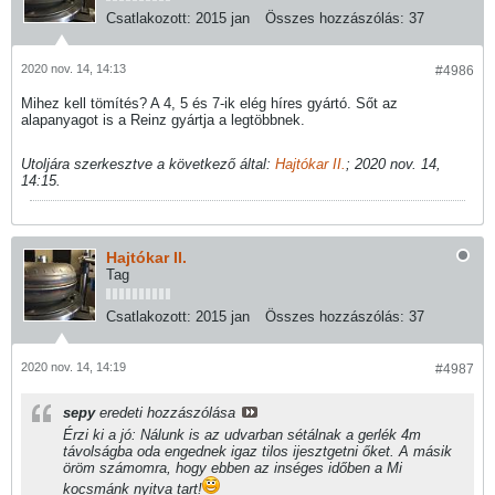
Csatlakozott:
2015 jan
Összes hozzászólás:
37
2020 nov. 14, 14:13
#4986
Mihez kell tömítés? A 4, 5 és 7-ik elég híres gyártó. Sőt az
alapanyagot is a Reinz gyártja a legtöbbnek.
Utoljára szerkesztve a következő által:
Hajtókar II.
;
2020 nov. 14,
14:15
.
Hajtókar II.
Tag
Csatlakozott:
2015 jan
Összes hozzászólás:
37
2020 nov. 14, 14:19
#4987
sepy
eredeti hozzászólása
Érzi ki a jó: Nálunk is az udvarban sétálnak a gerlék 4m
távolságba oda engednek igaz tilos ijesztgetni őket. A másik
öröm számomra, hogy ebben az inséges időben a Mi
kocsmánk nyitva tart!