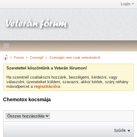
Login
Forum
Csevegő
Csevegés nem csak veteránokról
Szeretettel köszöntünk a Veterán fórumon!
Ha szeretnél csatlakozni hozzánk, beszélgetni, kérdezni, vagy
válaszolni, üzeneteket küldeni, szavazni, akkor kérlek, szánj néhány
másodpercet a
regisztrációra
.
Chemotox kocsmája
Szűrők