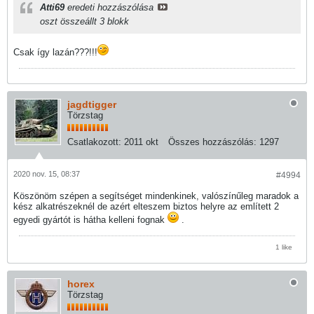
Atti69
eredeti hozzászólása
oszt összeállt 3 blokk
Csak így lazán???!!!
jagdtigger
Törzstag
Csatlakozott:
2011 okt
Összes hozzászólás:
1297
2020 nov. 15, 08:37
#4994
Köszönöm szépen a segítséget mindenkinek, valószínűleg maradok a
kész alkatrészeknél de azért elteszem biztos helyre az említett 2
egyedi gyártót is hátha kelleni fognak
.
1 like
horex
Törzstag