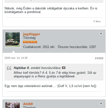
Nálunk, még Érden a dakoták sétálgattak éjszaka a kertben. Én is
kisétálgattam a poroltóval.
5 likes
jagdtigger
Törzstag
Csatlakozott:
2011 okt
Összes hozzászólás:
1297
2020 nov. 14, 14:35
#4988
Hajtókar II.
eredeti hozzászólása
Mihez kell tömítés? A 4, 5 és 7-ik elég híres gyártó. Sőt az
alapanyagot is a Reinz gyártja a legtöbbnek.
Egy nem épp veteránkorú autónak.... (Golf V, 1,6 szívó [nem fsi])
Atti69
Törzstag