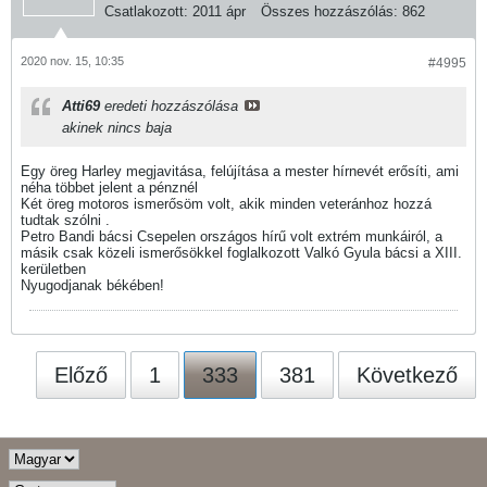
Csatlakozott:
2011 ápr
Összes hozzászólás:
862
2020 nov. 15, 10:35
#4995
Atti69
eredeti hozzászólása
akinek nincs baja
Egy öreg Harley megjavitása, felújítása a mester hírnevét erősíti, ami
néha többet jelent a pénznél
Két öreg motoros ismerősöm volt, akik minden veteránhoz hozzá
tudtak szólni .
Petro Bandi bácsi Csepelen országos hírű volt extrém munkáiról, a
másik csak közeli ismerősökkel foglalkozott Valkó Gyula bácsi a XIII.
kerületben
Nyugodjanak békében!
Előző
1
333
381
Következő