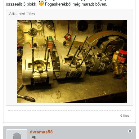
összeállt 3 blokk.
Fogaskerékből még maradt bőven.
Attached Files
6 likes
dvtamas58
Tag