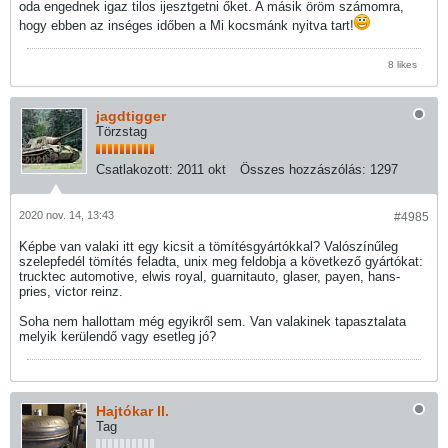
oda engednek igaz tilos ijesztgetni őket. A másik öröm számomra,
hogy ebben az inséges időben a Mi kocsmánk nyitva tart!
8 likes
jagdtigger
Törzstag
Csatlakozott:
2011 okt
Összes hozzászólás:
1297
2020 nov. 14, 13:43
#4985
Képbe van valaki itt egy kicsit a tömítésgyártókkal? Valószínűleg
szelepfedél tömítés feladta, unix meg feldobja a következő gyártókat:
trucktec automotive, elwis royal, guarnitauto, glaser, payen, hans-
pries, victor reinz.
Soha nem hallottam még egyikről sem. Van valakinek tapasztalata
melyik kerülendő vagy esetleg jó?
Hajtókar II.
Tag