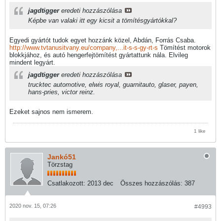
jagdtigger
eredeti hozzászólása
Képbe van valaki itt egy kicsit a tömítésgyártókkal?
Egyedi gyártót tudok egyet hozzánk közel, Abdán, Forrás Csaba.
http://www.tvtanusitvany.eu/company,...it-s-s-gy-rt-s
Tömítést motorok
blokkjához, és autó hengerfejtömítést gyártattunk nála. Elvileg
mindent legyárt.
jagdtigger
eredeti hozzászólása
trucktec automotive, elwis royal, guarnitauto, glaser, payen,
hans-pries, victor reinz.
Ezeket sajnos nem ismerem.
1 like
Jankó51
Törzstag
Csatlakozott:
2013 dec
Összes hozzászólás:
387
2020 nov. 15, 07:26
#4993