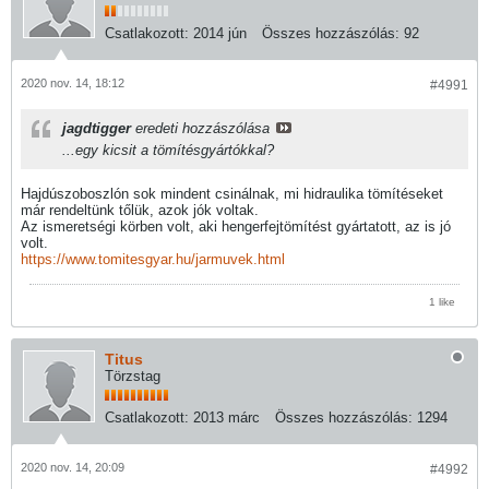
Csatlakozott:
2014 jún
Összes hozzászólás:
92
2020 nov. 14, 18:12
#4991
jagdtigger
eredeti hozzászólása
...egy kicsit a tömítésgyártókkal?
Hajdúszoboszlón sok mindent csinálnak, mi hidraulika tömítéseket
már rendeltünk tőlük, azok jók voltak.
Az ismeretségi körben volt, aki hengerfejtömítést gyártatott, az is jó
volt.
https://www.tomitesgyar.hu/jarmuvek.html
1 like
Titus
Törzstag
Csatlakozott:
2013 márc
Összes hozzászólás:
1294
2020 nov. 14, 20:09
#4992