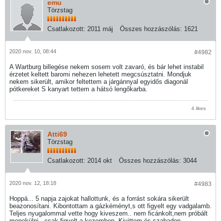
emu
Törzstag
Csatlakozott:
2011 máj
Összes hozzászólás:
1621
2020 nov. 10, 08:44
#4982
A Wartburg billegése nekem sosem volt zavaró, és bár lehet instabil
érzetet keltett baromi nehezen lehetett megcsúsztatni. Mondjuk
nekem sikerült, amikor feltettem a járgánnyal egyidős diagonál
pótkereket S kanyart tettem a hátsó lengőkarba.
4 likes
Atti69
Törzstag
Csatlakozott:
2014 okt
Összes hozzászólás:
3044
2020 nov. 12, 18:18
#4983
Hoppá... 5 napja zajokat hallottunk, és a forrást sokára sikerült
beazonosítani. Kibontottam a gázkéményt,s ott figyelt egy vadgalamb.
Teljes nyugalommal vette hogy kiveszem.. nem ficánkolt,nem próbált
menekülni.. csak figyelt a kezemben. Kivittem,és szabadon