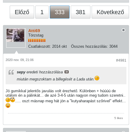
Előző
1
333
381
Következő
Atti69
Törzstag
Csatlakozott:
2014 okt
Összes hozzászólás:
3044
2020 nov. 09, 21:06
#4981
sepy
eredeti hozzászólása
miután megszoktam a billegését a Lada után.
Jó gumikkal jelentős javulás volt érezhető. Különben + húúúú de
utálom én a pálinkát... de azé 3-4-5 után nagyon meg tudom szeretni..
..... oszt másnap meg hát jön a "kutyaharapást szőrivel" effekt...
5 likes