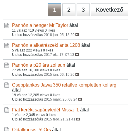
1
2
3
Következő
Pannónia henger
Mr Taylor
által
11 válasz
410 views
0 likes
Utolsó hozzászólás
2018 jan. 05, 18:29
Pannónia alkatrészek!
antal1208
által
5 válasz
222 views
0 likes
Utolsó hozzászólás
2017 okt. 17, 07:13
Pannónia p20 ára
zolisun
által
77 válasz
16,100 views
0 likes
Utolsó hozzászólás
2015 jún. 06, 15:26
Csepptankos Jawa 350 relatíve kompletten
kollarg
által
19 válasz
12,205 views
0 likes
Utolsó hozzászólás
2015 márc. 25, 08:24
Fiat kerékcsapágyfedél
Missa_1
által
1 válasz
2,345 views
0 likes
Utolsó hozzászólás
2015 febr. 21, 21:41
Oldalkocsis t5!
Örs
által