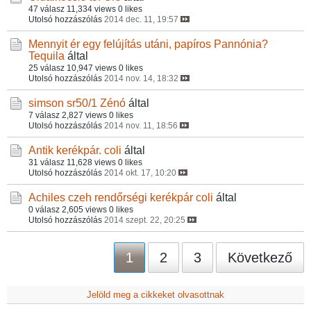
47 válasz
11,334 views
0 likes
Utolsó hozzászólás
2014 dec. 11, 19:57
Mennyit ér egy felújítás utáni, papíros Pannónia?
Tequila
által
25 válasz
10,947 views
0 likes
Utolsó hozzászólás
2014 nov. 14, 18:32
simson sr50/1
Zénó
által
7 válasz
2,827 views
0 likes
Utolsó hozzászólás
2014 nov. 11, 18:56
Antik kerékpár.
coli
által
31 válasz
11,628 views
0 likes
Utolsó hozzászólás
2014 okt. 17, 10:20
Achiles czeh rendőrségi kerékpár
coli
által
0 válasz
2,605 views
0 likes
Utolsó hozzászólás
2014 szept. 22, 20:25
1
2
3
Következő
Jelöld meg a cikkeket olvasottnak