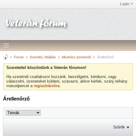
Login
Forum
Szerelés, felújítás
Alkatrész azonosító
Árellenőrző
Szeretettel köszöntünk a Veterán fórumon!
Ha szeretnél csatlakozni hozzánk, beszélgetni, kérdezni, vagy
válaszolni, üzeneteket küldeni, szavazni, akkor kérlek, szánj néhány
másodpercet a
regisztrációra
.
Árellenőrző
Szűrők