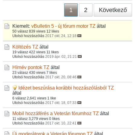
1
2
Következő
Kiemelt:
vBulletin 5 - új fórum motor
TZ
által
50 válasz
839 views
12 likes
Utolsó hozzászólás
2017 okt. 24, 12:18
Költözés
TZ
által
19 válasz
422 views
11 likes
Utolsó hozzászólás
2019 ápr. 02, 21:21
Hírnév pontok
TZ
által
23 válasz
430 views
7 likes
Utolsó hozzászólás
2017 okt. 20, 08:46
Idézet beszúrása korábbi hozzászólásból
TZ
által
6 válasz
2,641 views
1 like
Utolsó hozzászólás
2017 okt. 18, 07:33
Mobil hozzáférés a Veterán fórumhoz
TZ
által
11 válasz
3,279 views
0 likes
Utolsó hozzászólás
2017 okt. 10, 22:41
Új moderátorok a Veterán fórumon
TZ
által