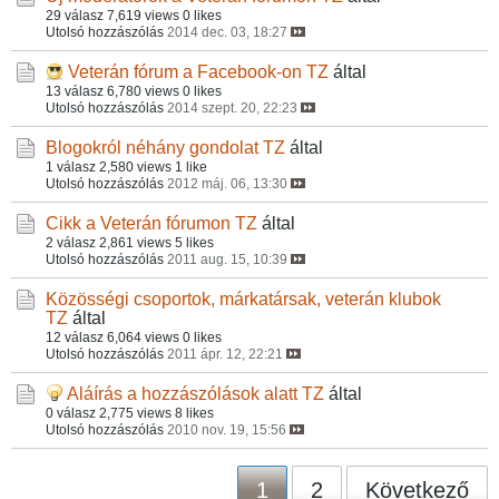
29 válasz
7,619 views
0 likes
Utolsó hozzászólás
2014 dec. 03, 18:27
Veterán fórum a Facebook-on
TZ
által
13 válasz
6,780 views
0 likes
Utolsó hozzászólás
2014 szept. 20, 22:23
Blogokról néhány gondolat
TZ
által
1 válasz
2,580 views
1 like
Utolsó hozzászólás
2012 máj. 06, 13:30
Cikk a Veterán fórumon
TZ
által
2 válasz
2,861 views
5 likes
Utolsó hozzászólás
2011 aug. 15, 10:39
Közösségi csoportok, márkatársak, veterán klubok
TZ
által
12 válasz
6,064 views
0 likes
Utolsó hozzászólás
2011 ápr. 12, 22:21
Aláírás a hozzászólások alatt
TZ
által
0 válasz
2,775 views
8 likes
Utolsó hozzászólás
2010 nov. 19, 15:56
1
2
Következő