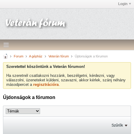
Login
Forum
A gépház
Veterán fórum
Újdonságok a fórumon
Szeretettel köszöntünk a Veterán fórumon!
Ha szeretnél csatlakozni hozzánk, beszélgetni, kérdezni, vagy
válaszolni, üzeneteket küldeni, szavazni, akkor kérlek, szánj néhány
másodpercet a
regisztrációra
.
Újdonságok a fórumon
Szűrők